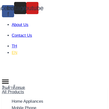
Skip
cebook-
Instagram
Youtube
to
f
content
About Us
Contact Us
TH
EN
สินค้าทั้งหมด
All Products
Home Appliances
Mobile Phone