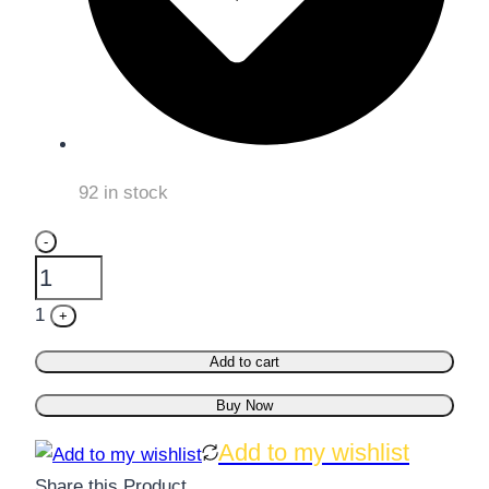
92 in stock
Quantity
-
1
+
Add to cart
Buy Now
Add to my wishlist
Share this Product