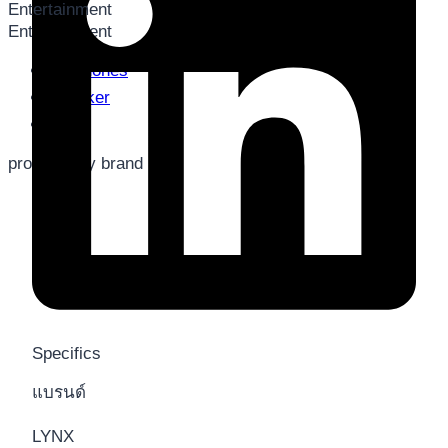
Entertainment
Entertainment
Earphones
Speaker
TV
products by brand
Specifics
แบรนด์
LYNX