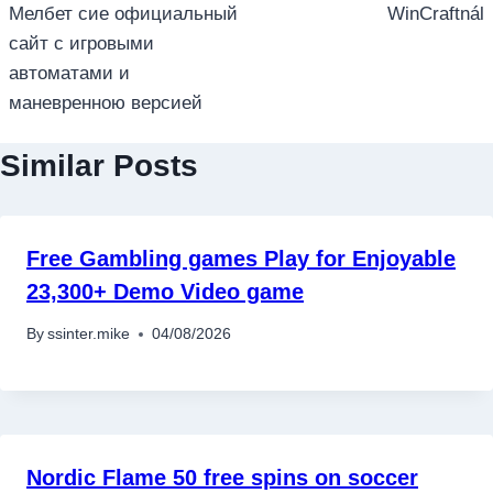
Мелбет сие официальный
WinCraftnál
сайт с игровыми
автоматами и
маневренною версией
Similar Posts
Free Gambling games Play for Enjoyable
23,300+ Demo Video game
By
ssinter.mike
04/08/2026
Nordic Flame 50 free spins on soccer