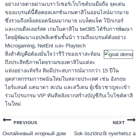
อย่างง่ายดายผ่านเบราว์เซอร์เว็บไซต์บนมือถือ จุดเด่น
ของแบรนด์นี้คือคอลเลกชันเกมคาสิโนออนไลน์มากมาย
ซึ่งรวมถึงสล็อตยอดนิยมมากมาย แบล็คแจ็ค โป๊กเกอร์
และเกมดีลเลอร์สด เกมในคาสิโน bet365 ได้รับการพัฒนา
โดยผู้พัฒนาแอปพลิเคชันชั้นนำ รวมถึงแบรนด์ดังอย่าง
Microgaming, NetEnt และ Playtech
สิ่งสำคัญคือต้องมั่นใจว่ารีวิวของเราสะท้อน
ถึงประสิทธิภาพโดยรวมของคาสิโนแต่ละ
แห่งอย่างแท้จริง ทิมมีประสบการณ์มากกว่า 15 ปีใน
อุตสาหกรรมการพนันใหม่ในหลายประเทศ เช่น อังกฤษ
ไอร์แลนด์ แคนาดา สเปน และสวีเดน ผู้เชี่ยวชาญจะเข้า
ร่วมโปรแกรม VIP ทันทีหลังจากสร้างบัญชีกับเว็บไซต์คาสิ
โนใหม่
แนะแนว
PREVIOUS
NEXT
เรื่อง
Онлайновый игорный дом
Sok ösztönzőt nyerhetsz a