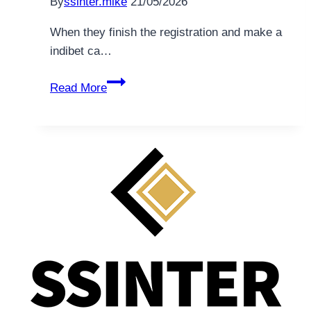
By
ssinter.mike
21/05/2026
When they finish the registration and make a
indibet ca…
Online
Read More
Casino
&
Slots
$350
Casino
Bonus