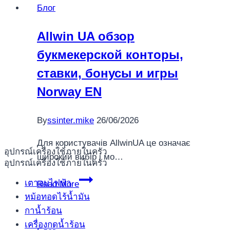
Блог
простір
з
Allwin UA обзор
касою,
букмекерской конторы,
бонусами
та
ставки, бонусы и игры
live
Norway EN
секцією
By
ssinter.mike
26/06/2026
Для користувачів AllwinUA це означає
อุปกรณ์เครื่องใช้ภายในครัว
широкий вибір і мо…
อุปกรณ์เครื่องใช้ภายในครัว
Allwin
เตาอบไฟฟ้า
Read More
UA
หม้อทอดไร้น้ำมัน
обзор
กาน้ำร้อน
букмекерской
เครื่องกดน้ำร้อน