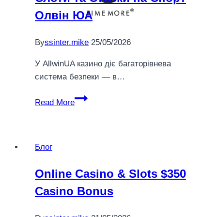
та
Олвін ЮА
фінансові
операції
By
ssinter.mike
25/05/2026
на
платформі
У AllwinUA казино діє багаторівнева
система безпеки — в…
AllwinUA
Read More
Онлайн
Казино,
Слоти
Блог
та
Ставки
Online Casino & Slots $350
на
Casino Bonus
Спорт
Олвін
ЮА