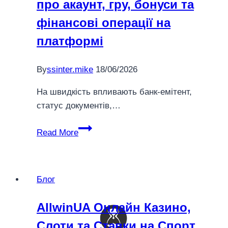
про акаунт, гру, бонуси та
фінансові операції на
платформі
By
ssinter.mike
18/06/2026
На швидкість впливають банк-емітент,
статус документів,…
Fav365
Read More
Україна
повний
гайд
Блог
про
акаунт,
AllwinUA Онлайн Казино,
гру,
Слоти та Ставки на Спорт
бонуси