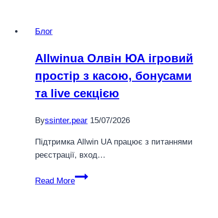
Блог
Allwinua Олвін ЮА ігровий
простір з касою, бонусами
та live секцією
By
ssinter.pear
15/07/2026
Підтримка Allwin UA працює з питаннями
реєстрації, вход…
Allwinua
Read More
Олвін
ЮА
ігровий