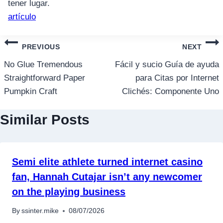
tener lugar.
artículo
แนะแนว
PREVIOUS
NEXT
เรื่อง
No Glue Tremendous
Fácil y sucio Guía de ayuda
Straightforward Paper
para Citas por Internet
Pumpkin Craft
Clichés: Componente Uno
Similar Posts
Semi elite athlete turned internet casino
fan, Hannah Cutajar isn’t any newcomer
on the playing business
By
ssinter.mike
08/07/2026