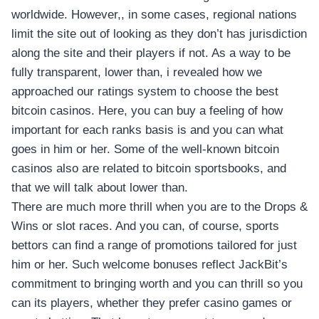
worldwide. However,, in some cases, regional nations
limit the site out of looking as they don’t has jurisdiction
along the site and their players if not. As a way to be
fully transparent, lower than, i revealed how we
approached our ratings system to choose the best
bitcoin casinos. Here, you can buy a feeling of how
important for each ranks basis is and you can what
goes in him or her. Some of the well-known bitcoin
casinos also are related to bitcoin sportsbooks, and
that we will talk about lower than.
There are much more thrill when you are to the Drops &
อุปกรณ์เครื่องใช้ภายในครัว
อุปกรณ์เครื่องใช้ภายในครัว
Wins or slot races. And you can, of course, sports
bettors can find a range of promotions tailored for just
เตาอบไฟฟ้า
him or her. Such welcome bonuses reflect JackBit’s
หม้อทอดไร้น้ำมัน
commitment to bringing worth and you can thrill so you
กาน้ำร้อน
can its players, whether they prefer casino games or
เครื่องกดน้ำร้อน