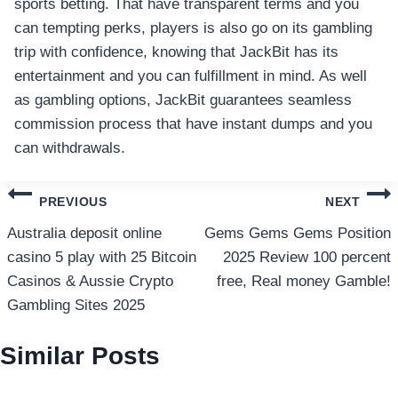
sports betting. That have transparent terms and you
เครื่องปั่นผลไม้
can tempting perks, players is also go on its gambling
สินค้าตามแบรนด์
trip with confidence, knowing that JackBit has its
entertainment and you can fulfillment in mind. As well
as gambling options, JackBit guarantees seamless
commission process that have instant dumps and you
can withdrawals.
แนะแนว
PREVIOUS
NEXT
เรื่อง
Australia deposit online
Gems Gems Gems Position
casino 5 play with 25 Bitcoin
2025 Review 100 percent
Casinos & Aussie Crypto
free, Real money Gamble!
Gambling Sites 2025
Similar Posts