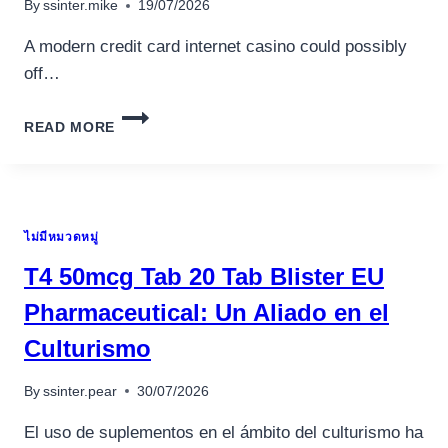
THIRTY
By
ssinter.mike
19/07/2026
FIVE-
PAYLINE
A modern credit card internet casino could possibly
VIDEO
off…
GAME
FROM
REPAYMENTS
THE
READ MORE
IN
BLAZESOFT
THE
CHARGE
CARD
WEB
ไม่มีหมวดหมู่
BASED
CASINOS
T4 50mcg Tab 20 Tab Blister EU
REALLY
WORKS
Pharmaceutical: Un Aliado en el
FAIRLY
Culturismo
WITH
EASE
By
ssinter.pear
30/07/2026
El uso de suplementos en el ámbito del culturismo ha