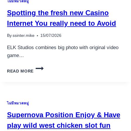
ไม่มีหมวดหมู่
OIKEAT
VALUUTTAKASINOT,
Spotting the fresh new Casino
JOITA
KANNATTAA
Internet You really need to Avoid
KOKEA
VUONNA
By
ssinter.mike
15/07/2026
2026
ELK Studios combines big photo with original video
game…
SPOTTING
READ MORE
THE
FRESH
NEW
CASINO
INTERNET
ไม่มีหมวดหมู่
YOU
REALLY
Supernova Position Enjoy & Have
NEED
TO
play wild west chicken slot fun
AVOID