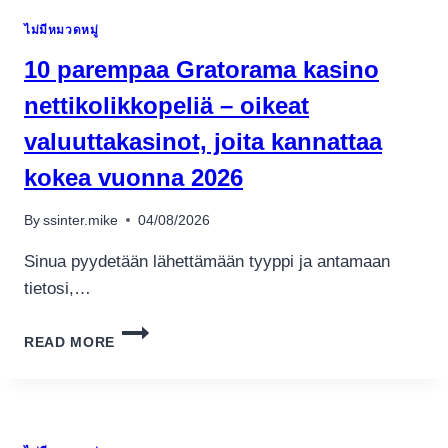
ไม่มีหมวดหมู่
10 parempaa Gratorama kasino
nettikolikkopeliä – oikeat
valuuttakasinot, joita kannattaa
kokea vuonna 2026
By
ssinter.mike
04/08/2026
Sinua pyydetään lähettämään tyyppi ja antamaan
tietosi,…
10
READ MORE
PAREMPAA
GRATORAMA
KASINO
NETTIKOLIKKOPELIÄ
–