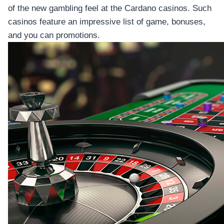
อุปกรณ์เพื่อความบันเทิง
of the new gambling feel at the Cardano casinos. Such
อุปกรณ์เพื่อความบันเทิง
casinos feature an impressive list of game, bonuses,
หูฟัง
and you can promotions.
ลำโพง
โทรทัศน์
สินค้าตามแบรนด์