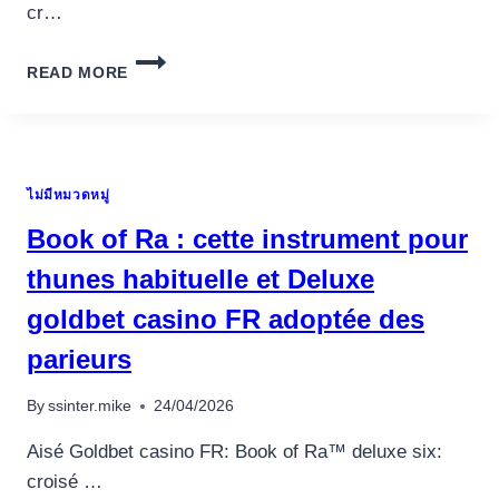
cr…
T4
READ MORE
50MCG
TAB
20
TAB
BLISTER
ไม่มีหมวดหมู่
EU
PHARMACEUTICAL:
Book of Ra : cette instrument pour
UN
ALIADO
thunes habituelle et Deluxe
EN
goldbet casino FR adoptée des
EL
CULTURISMO
parieurs
By
ssinter.mike
24/04/2026
Aisé Goldbet casino FR: Book of Ra™ deluxe six:
croisé …