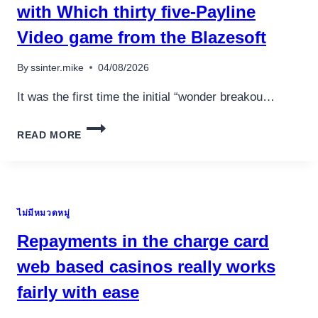
with Which thirty five-Payline
Video game from the Blazesoft
By
ssinter.mike
04/08/2026
It was the first time the initial “wonder breakou…
SUPERNOVA
READ MORE
POSITION
ENJOY
&
HAVE
PLAY
ไม่มีหมวดหมู่
WILD
WEST
Repayments in the charge card
CHICKEN
SLOT
web based casinos really works
FUN
fairly with ease
WITH
WHICH