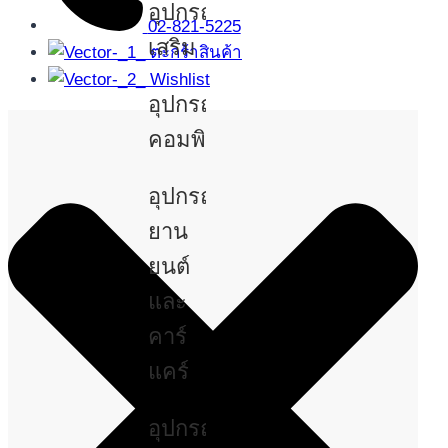
อุปกรณ์
02-821-5225
เสริม
ตะกร้าสินค้า
Wishlist
อุปกรณ์
คอมพิวเตอร์
อุปกรณ์
ยาน
ยนต์
และ
คาร์
แคร์
อุปกรณ์