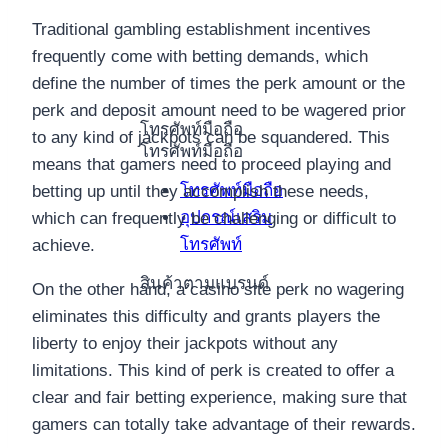
Traditional gambling establishment incentives
frequently come with betting demands, which
define the number of times the perk amount or the
perk and deposit amount need to be wagered prior
โทรศัพท์มือถือ
to any kind of jackpots can be squandered. This
โทรศัพท์มือถือ
means that gamers need to proceed playing and
โทรศัพท์มือถือ
betting up until they accomplish these needs,
อุปกรณ์เสริม
which can frequently be challenging or difficult to
โทรศัพท์
achieve.
สินค้าตามแบรนด์
On the other hand, a casino site perk no wagering
eliminates this difficulty and grants players the
liberty to enjoy their jackpots without any
limitations. This kind of perk is created to offer a
clear and fair betting experience, making sure that
gamers can totally take advantage of their rewards.