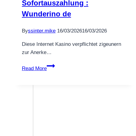
Sofortauszahlung :
Wunderino de
By
ssinter.mike
16/03/2026
16/03/2026
Diese Internet Kasino verpflichtet zigeunern
zur Anerke…
Genau
Read More
so
wie
schaffen
Die
leser?
Angeschlossen
Spielothek
unter