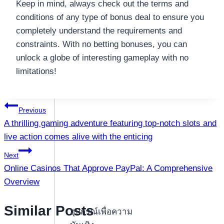
Keep in mind, always check out the terms and
conditions of any type of bonus deal to ensure you
completely understand the requirements and
constraints. With no betting bonuses, you can
unlock a globe of interesting gameplay with no
limitations!
แนะแนว
Previous
A thrilling gaming adventure featuring top-notch slots and
เรื่อง
live action comes alive with the enticing
Next
Online Casinos That Approve PayPal: A Comprehensive
Overview
Similar Posts
อุปกรณ์เพื่อความ