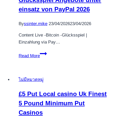
einsatz von PayPal 2026
By
ssinter.mike
23/04/2026
23/04/2026
Content Live -Bitcoin -Glücksspiel |
Einzahlung via Pay…
Live
Read More
Spielsaal
PayPal
Traktandum
ไม่มีหมวดหมู่
3
Live
£5 Put Local casino Uk Finest
-
5 Pound Minimum Put
Bitcoin
-
Casinos