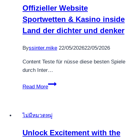
Vd
Offizieller Website
Casino
Sportwetten & Kasino inside
Bilgileri
Land der dichter und denker
By
ssinter.mike
22/05/2026
22/05/2026
Content Teste für nüsse diese besten Spiele
durch Inter…
Offizieller
Read More
Website
Sportwetten
&
ไม่มีหมวดหมู่
Kasino
inside
Unlock Excitement with the
Land