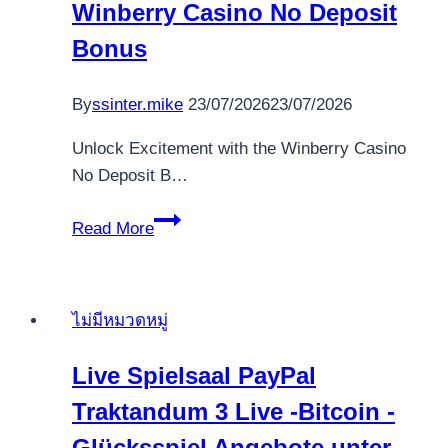
Winberry Casino No Deposit
der
dichter
Bonus
und
denker
By
ssinter.mike
23/07/2026
23/07/2026
Unlock Excitement with the Winberry Casino
No Deposit B…
Unlock
Read More
Excitement
with
the
ไม่มีหมวดหมู่
Winberry
Casino
Live Spielsaal PayPal
No
Traktandum 3 Live -Bitcoin -
Deposit
Bonus
Glücksspiel Angebote unter