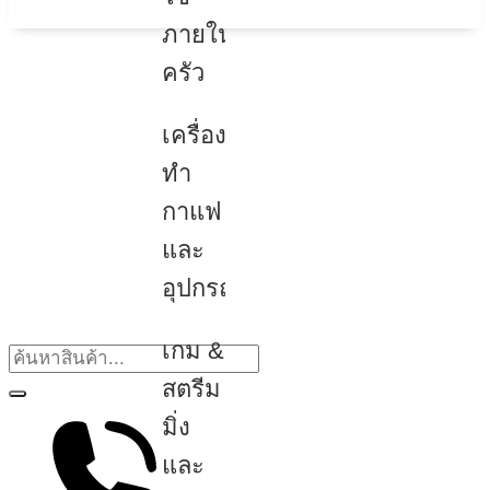
ภายใน
ครัว
เครื่อง
ทำ
กาแฟ
และ
อุปกรณ์
เกม &
สตรีม
มิ่ง
และ