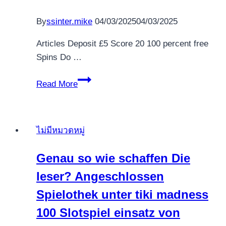
Glücksspiel
Angebote
By
ssinter.mike
04/03/2025
04/03/2025
unter
einsatz
Articles Deposit £5 Score 20 100 percent free
von
Spins Do …
PayPal
£5
2026
Read More
Put
Local
casino
ไม่มีหมวดหมู่
Uk
Finest
Genau so wie schaffen Die
5
leser? Angeschlossen
Pound
Minimum
Spielothek unter tiki madness
Put
100 Slotspiel einsatz von
Casinos