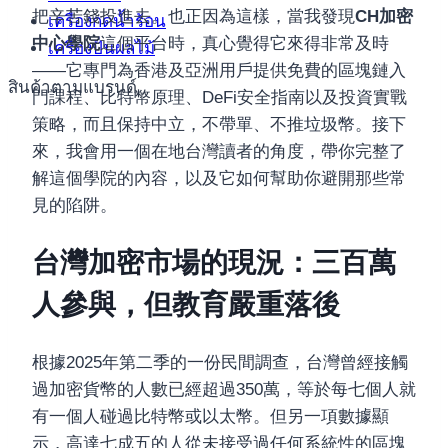
把辛苦錢投進去。也正因為這樣，當我發現
CH加密
เครื่องกดน้ำร้อน
中心學院
這個平台時，真心覺得它來得非常及時
เครื่องปั่นผลไม้
——它專門為香港及亞洲用戶提供免費的區塊鏈入
สินค้าตามแบรนด์
門課程、比特幣原理、DeFi安全指南以及投資實戰
策略，而且保持中立，不帶單、不推垃圾幣。接下
來，我會用一個在地台灣讀者的角度，帶你完整了
解這個學院的內容，以及它如何幫助你避開那些常
見的陷阱。
台灣加密市場的現況：三百萬
人參與，但教育嚴重落後
根據2025年第二季的一份民間調查，台灣曾經接觸
過加密貨幣的人數已經超過350萬，等於每七個人就
有一個人碰過比特幣或以太幣。但另一項數據顯
示，高達七成五的人從未接受過任何系統性的區塊