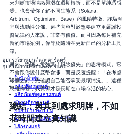
來判斷市場情緒與潛在週期轉折，而不是單純憑感
覺。也會帶你了解不同生態系（Solana、
Arbitrum、Optimism、Base）的風險特徵、詐騙頻
率與流動性分佈。這些內容對於想要建立更嚴謹投
資紀律的人來說，非常有價值。而且因為每月補充
新的市場案例，你等於隨時在更新自己的分析工具
箱。
อุปกรณ์ยานยนต์และคาร์แคร์
另外，學院非常強調「風險優先」的思考模式。它
อุปกรณ์ยานยนต์และคาร์แคร์
不會跟你說什麼幣會漲，而是反覆提醒：「在考慮
ใบปัดน้ำฝน
報酬之前，先確認自己能否承受最壞情況。」這種
กล้องติดรถยนต์
思維轉變，我覺得才是長期在市場存活的核心。
ผลิตภัณฑ์ดูแลรถยนต์
พัดลมติดรถยนต์
總結：與其到處求明牌，不如
กรอบป้ายทะเบียน
花時間建立真知識
น้ำยาป้องกันและอุดยางรั่ว
ไส้กรองแอร์