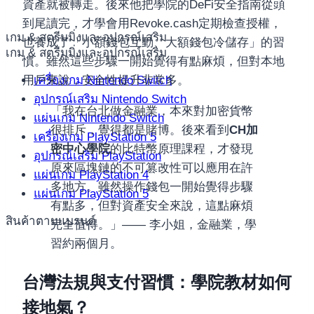
資產就被轉走。後來他把學院的DeFi安全指南從頭
到尾讀完，才學會用Revoke.cash定期檢查授權，
เกม & สตรีมมิ่งและอุปกรณ์เสริม
也養成了「小額錢包互動、大額錢包冷儲存」的習
เกม & สตรีมมิ่งและอุปกรณ์เสริม
慣。雖然這些步驟一開始覺得有點麻煩，但對本地
เครื่องเกม Nintendo Switch
用戶來說，安全性提升非常多。
อุปกรณ์เสริม Nintendo Switch
「我在台北做金融業，本來對加密貨幣
แผ่นเกม Nintendo Switch
很排斥，覺得都是賭博。後來看到
CH加
เครื่องเกม PlayStation 5
密中心學院
的比特幣原理課程，才發現
อุปกรณ์เสริม PlayStation
原來區塊鏈的不可篡改性可以應用在許
แผ่นเกม PlayStation 4
多地方。雖然操作錢包一開始覺得步驟
แผ่นเกม PlayStation 5
有點多，但對資產安全來說，這點麻煩
สินค้าตามแบรนด์
完全值得。」—— 李小姐，金融業，學
習約兩個月。
台灣法規與支付習慣：學院教材如何
接地氣？