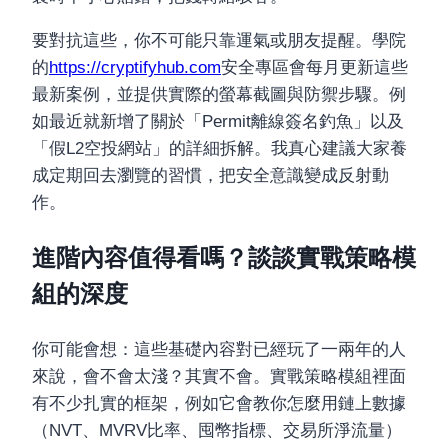
要對抗這些，你不可能只靠運氣或朋友提醒。學院
的
https://cryptifyhub.com
安全專區會每月更新這些
最新案例，並提供實際的螢幕截圖與防禦步驟。例
如最近就新增了關於「Permit離線簽名釣魚」以及
「假L2空投網站」的詳細拆解。我真心建議大家養
成定期回去瀏覽的習慣，把安全意識變成反射動
作。
進階內容值得看嗎？談談實戰策略模
組的深度
你可能會想：這些基礎內容對已經玩了一兩年的人
來說，會不會太淺？其實不會。實戰策略模組裡面
有不少扎實的框架，例如它會教你怎麼用鏈上數據
（NVT、MVRV比率、囤幣指標、交易所淨流量）