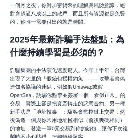
一個月之後，你對加密貨幣的理解與風險意識，絕
對會超過八成以上的散戶。而且所有資源都是免費
的，你唯一需要付出的就是時間。
2025年最新詐騙手法盤點：為
什麼持續學習是必須的？
詐騙集團的手法演化速度驚人。今年上半年，台灣
出現了大量的「假錢包授權釣魚」——攻擊者會偽
造知名協議的連結，例如假Uniswap或假
OpenSea，誘騙你點擊並簽署一個「看似正常」的
交易，實際上卻是把資產轉走的惡意合約。另一種
新手法是「地址投毒」：駭客會監控鏈上交易，然
後偽造一個與你常用地址極相似（前後幾碼相同）
的地址，發送一筆0元交易到你的錢包，讓你下次複
製時不小心貼錯，把錢轉給駭客。