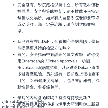
完全沒有。學院嚴格保持中立，所有教材僅教
授原理、安全與策略框架，絕不推薦任何特定
幣種或交易所。如果有人自稱學院老師要帶單
或給明牌，那一定是詐騙，請立刻封鎖並檢
舉。
我已經有在玩DeFi，但很擔心合約風險，學院
能提供更具體的檢查方法嗎？
有的。安全指南中有詳細的圖文教學，教你使
用Etherscan的「Token Approvals」功能、
Revoke.cash撤銷授權、以及透過Debank查看
多鏈資產風險。另外還有一份超過15個檢查項
目的「DeFi健康度清單」，包含審計報告、流
動性鎖倉、多簽錢包等。
學院的內容會過時嗎？有沒有持續更新？
อุปกรณ์เดินทางและกีฬา
學院每個月都會根據市場重大新聞與鏈上新風
อุปกรณ์เดินทางและกีฬา