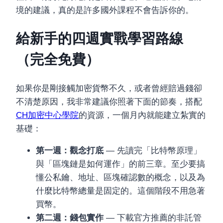
境的建議，真的是許多國外課程不會告訴你的。
給新手的四週實戰學習路線
（完全免費）
如果你是剛接觸加密貨幣不久，或者曾經賠過錢卻
不清楚原因，我非常建議你照著下面的節奏，搭配
CH加密中心學院
的資源，一個月內就能建立紮實的
基礎：
第一週：觀念打底
— 先讀完「比特幣原理」
與「區塊鏈是如何運作」的前三章。至少要搞
懂公私鑰、地址、區塊確認數的概念，以及為
什麼比特幣總量是固定的。這個階段不用急著
買幣。
第二週：錢包實作
— 下載官方推薦的非託管