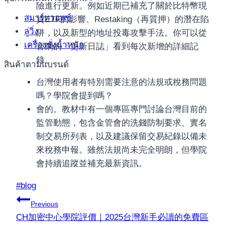
險進行更新。例如近期已補充了關於比特幣現
สมาร์ทวอทช์
貨ETF的影響、Restaking（再質押）的潛在陷
ลู่วิ่ง
阱，以及新型的地址投毒攻擊手法。你可以從
เครื่องชั่งน้ำหนัก
官網的「更新日誌」看到每次新增的詳細記
錄。
สินค้าตามแบรนด์
台灣使用者有特別需要注意的法規或稅務問題
嗎？學院會提到嗎？
會的。教材中有一個專區專門討論台灣目前的
監管動態，包含金管會的洗錢防制要求、實名
制交易所列表，以及建議保留交易紀錄以備未
來稅務申報。雖然法規尚未完全明朗，但學院
會持續追蹤並補充最新資訊。
Post
#
blog
Tags:
แนะแนว
Previous
CH加密中心學院評價｜2025台灣新手必讀的免費區
เรื่อง