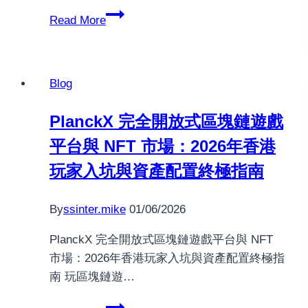
CH
Read More
加
密
中
Blog
心
學
PlanckX 完全開放式區塊鏈遊戲
院
平台與 NFT 市場：2026年香港
完
整
玩家入坑與資產配置終極指南
評
價
By
ssinter.mike
01/06/2026
｜
2025
PlanckX 完全開放式區塊鏈遊戲平台與 NFT
台
市場：2026年香港玩家入坑與資產配置終極指
灣
南 玩區塊鏈遊…
投
PlanckX