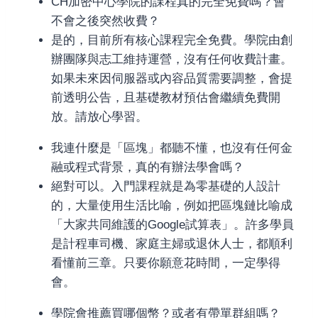
CH加密中心學院的課程真的完全免費嗎？會
不會之後突然收費？
是的，目前所有核心課程完全免費。學院由創
辦團隊與志工維持運營，沒有任何收費計畫。
如果未來因伺服器或內容品質需要調整，會提
前透明公告，且基礎教材預估會繼續免費開
放。請放心學習。
我連什麼是「區塊」都聽不懂，也沒有任何金
融或程式背景，真的有辦法學會嗎？
絕對可以。入門課程就是為零基礎的人設計
的，大量使用生活比喻，例如把區塊鏈比喻成
「大家共同維護的Google試算表」。許多學員
是計程車司機、家庭主婦或退休人士，都順利
看懂前三章。只要你願意花時間，一定學得
會。
學院會推薦買哪個幣？或者有帶單群組嗎？