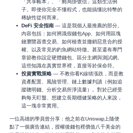
「共享帳本」、「郵局掛號信」這類生活例
子。即便你完全不懂程式，也能搞懂比特幣的
稀缺性從何而來。
DeFi 安全指南
— 這是我個人最推薦的部分。
內容包括：如何辨識假錢包App、如何用區塊
鏈瀏覽器查交易、如何檢查並撤銷惡意合約授
權、以及常見的釣魚網站特徵。甚至還有專門
章節教你設定硬體錢包、區分主網與測試網。
這些知識在真實世界裡，直接等於保命符。
投資實戰策略
— 不教你看K線猜漲跌，而是教
資產配置、風險管理、鏈上數據判讀（例如追
蹤聰明錢、分析交易所淨流量）。對於已經受
夠每天盯盤、想建立長期穩健策略的人來說，
這一塊非常實用。
一位高雄的學員曾分享：他之前在Uniswap上隨便
點了一個廣告連結，授權後錢包裡價值八千美金的