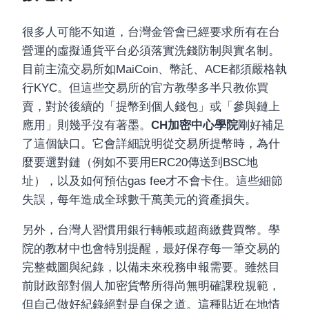
很多人可能不知道，台灣金管會已經要求所有在台
營運的虛擬通貨平台必須落實洗錢防制與實名制。
目前主流交易所如MaiCoin、幣託、ACE都須嚴格執
行KYC。但這些交易所的官方教學多半只教你買
賣，對於後續的「提幣到個人錢包」或「參與鏈上
應用」則幾乎沒有著墨。
CH加密中心學院
剛好補足
了這個缺口。它會詳細說明從交易所提幣時，為什
麼要選對鏈（例如不要用ERC20傳送到BSC地
址），以及如何預估gas fee才不會卡住。這些細節
失誤，每年造成全球數千萬美元的資產損失。
另外，台灣人習慣用銀行轉帳或超商繳費買幣。學
院的教材中也會特別提醒，最好保存每一筆交易的
完整截圖與紀錄，以備未來稅務申報需要。雖然目
前財政部對個人加密貨幣所得尚無明確課稅規範，
但自己做好紀錄絕對是自保之道。這種貼近在地情