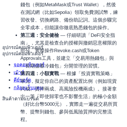
錢包（例如MetaMask或Trust Wallet），然後
在測試網（比如Sepolia）領取免費測試幣，練
習收發、切換網路、備份助記詞。這個步驟完
全零成本，但能讓你徹底熟悉錢包的操作。
第三週：安全健檢
— 仔細研讀「DeFi安全指
南」，尤其是檢查合約授權與撤銷惡意權限的
อุปกรณ์คอมพิวเตอร์
部分。實際操作Revoke.cash或Token
อุปกรณ์คอมพิวเตอร์
Approvals工具，並建立「交易用熱錢包」與
จอคอมพิวเตอร์
「長期儲蓄冷錢包」分開管理的習慣。
เม้าส์
第四週：小額實戰
— 根據「投資實戰策略」
คีย์บอร์ด
單元，擬定你自己的資產配置比例（例如現貨
กล้องแว็บแคม
六成、質押兩成、高風險投機兩成）。接著拿
出一筆「即使歸零也不影響生活」的極小金額
สินค้าตามแบรนด์
（好比台幣5000元），實際走一遍從交易所買
幣、提幣到錢包、參與低風險質押的完整流
程。