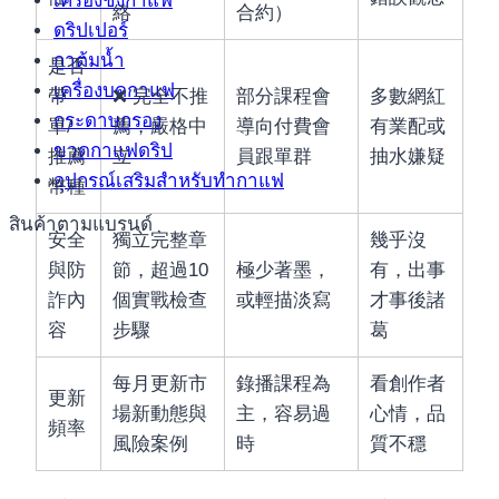
เครื่องชงกาแฟ
絡
合約）
ดริปเปอร์
กาต้มน้ำ
是否
เครื่องบดกาแฟ
帶
❌ 完全不推
部分課程會
多數網紅
กระดาษกรอง
單/
薦，嚴格中
導向付費會
有業配或
ขวดกาแฟดริป
推薦
立
員跟單群
抽水嫌疑
อุปกรณ์เสริมสำหรับทำกาแฟ
幣種
สินค้าตามแบรนด์
安全
獨立完整章
幾乎沒
與防
節，超過10
極少著墨，
有，出事
詐內
個實戰檢查
或輕描淡寫
才事後諸
容
步驟
葛
每月更新市
錄播課程為
看創作者
更新
場新動態與
主，容易過
心情，品
頻率
風險案例
時
質不穩