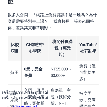
距
很多人會問：「網路上免費資訊不是一堆嗎？為什
麼還需要特別去上課？」 我直接用一張表來回答
你，差異其實非常明顯：
坊間付費課
比較
CH加密中
YouTube/
程（萬元
項目
心學院
社群亂學
起）
免費（但
0元，完全
NT$5,000 ~
費用
可能賠更
免費
60,000+
多）
入門→原理
多為單一主
เครื่องทำกาแฟและอุปกรณ์
課程
極度零
→安全→策
題（技術分
เครื่องทำกาแฟและอุปกรณ์
系統
散，充滿
略，完整脈
析、NFT、
性
錯誤觀念