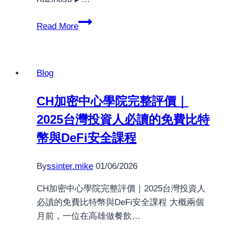
Pin
Read More
Up
–
Azərbaycanın
Blog
ən
yaxşı
CH加密中心學院完整評價｜
kazinosu
2025台灣投資人必讀的免費比特
Rəsmi
sayt.3121
幣與DeFi安全課程
By
ssinter.mike
01/06/2026
CH加密中心學院完整評價｜2025台灣投資人
必讀的免費比特幣與DeFi安全課程 大概兩個
月前，一位在高雄做餐飲…