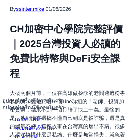
By
ssinter.mike
01/06/2026
CH加密中心學院完整評價
｜2025台灣投資人必讀的
免費比特幣與DeFi安全課
程
大概兩個月前，一位在高雄做餐飲的老闆透過粉專
อุปกรณ์เครื่องใช้ภายในครัว
私訊我，說他跟著一個Line群組的「老師」投資加
อุปกรณ์เครื่องใช้ภายในครัว
密貨幣，結果不到一個月賠了快二十萬。最慘的
是，他到現在還搞不懂自己到底是被詐騙，還是真
เตาอบไฟฟ้า
的運氣不好。這種故事在台灣真的層出不窮。很多
หม้อทอดไร้น้ำมัน
人還沒搞懂什麼是私鑰、什麼是無常損失，就急著
กาน้ำร้อน