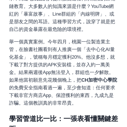
鏈教育。大多數人的知識來源是什麼？YouTube網
紅的「暴富故事」、Line群組的「內線明牌」、或
是朋友之間的耳語。這種學習方式，說穿了就是把
自己的資金暴露在最危險的環境裡。
舉一個真實案例。今年四月，桃園一位製造業主
管，在臉書社團看到有人推廣一個「去中心化AI量
化基金」，號稱每月穩定獲利20%。他沒多想，就
下載了對方提供的APK安裝檔，並存入約一萬美
金。結果兩週後App無法登入，群組也一夕解散。
如果他當初願意先花幾個晚上，把
CH加密中心學院
的免費安全指南看過一遍，至少會知道：任何要求
下載非官方商店App、保證獲利的東西，九成九是
詐騙。這個教訓真的非常昂貴。
學習管道比一比：一張表看懂關鍵差