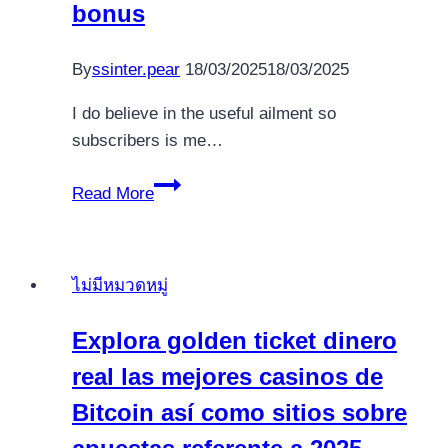
on
bonus
2026
By
ssinter.pear
18/03/2025
18/03/2025
I do believe in the useful ailment so
subscribers is me…
In
Read More
love
Las
vegas
ไม่มีหมวดหมู่
Casino
a
Explora golden ticket dinero
hundred
real las mejores casinos de
totally
free
Bitcoin así­ como sitios sobre
revolves