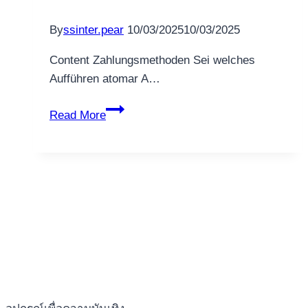
como
By
ssinter.pear
10/03/2025
10/03/2025
sitios
sobre
Content Zahlungsmethoden Sei welches
apuestas
Aufführen atomar A…
referente
a
Beste
Read More
2025
Bitcoin
Online
Casinos
2025:
inoffizieller
mitarbeiter
Kasino
qua
Bitcoin
retournieren