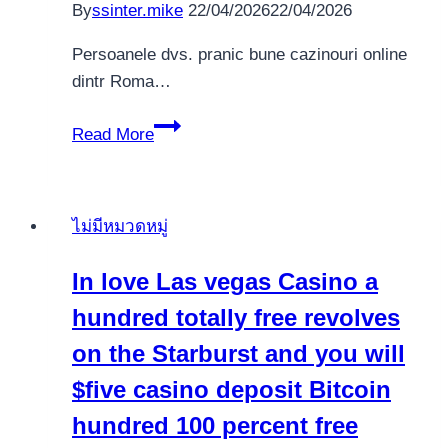
By
ssinter.mike
22/04/2026
22/04/2026
Persoanele dvs. pranic bune cazinouri online
dintr Roma…
Tipuri
Read More
doar
ob?
ine
ไม่มีหมวดหมู่
bune
site-
In love Las vegas Casino a
uri
hundred totally free revolves
între
aduc
on the Starburst and you will
cazinouri
$five casino deposit Bitcoin
off
hundred 100 percent free
Romania