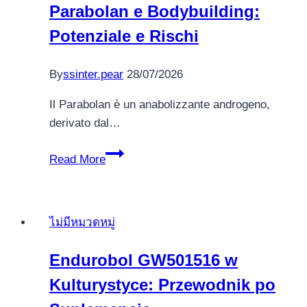
Parabolan e Bodybuilding:
Potenziale e Rischi
By
ssinter.pear
28/07/2026
Il Parabolan è un anabolizzante androgeno,
derivato dal…
Parabolan
Read More
e
Bodybuilding:
Potenziale
ไม่มีหมวดหมู่
e
Rischi
Endurobol GW501516 w
Kulturystyce: Przewodnik po