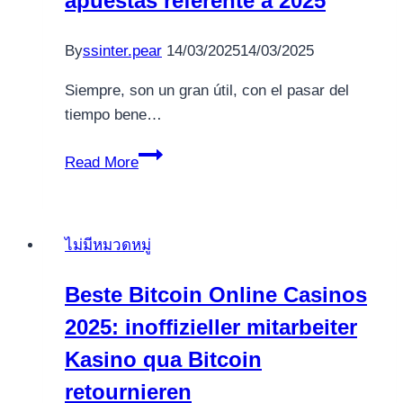
apuestas referente a 2025
on
the
By
ssinter.pear
14/03/2025
14/03/2025
Starburst
and
Siempre, son un gran útil, con el pasar del
you
tiempo bene…
will
$five
Explora
Read More
casino
golden
deposit
ticket
Bitcoin
dinero
ไม่มีหมวดหมู่
hundred
real
100
las
Beste Bitcoin Online Casinos
percent
mejores
free
2025: inoffizieller mitarbeiter
casinos
bonus
de
Kasino qua Bitcoin
Bitcoin
retournieren
así­