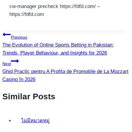
cw-manager precheck https://fdfd.com/ –
https://fdfd.com
แนะแนว
Previous
The Evolution of Online Sports Betting in Pakistan:
เรื่อง
Trends, Player Behaviour, and Insights for 2026
Next
Ghid Practic pentru A Profita de Promotiile de La Mozzart
Casino în 2026
Similar Posts
ไม่มีหมวดหมู่