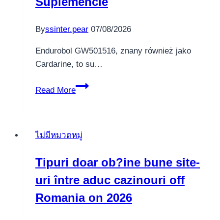
Suplemencie
By
ssinter.pear
07/08/2026
Endurobol GW501516, znany również jako
Cardarine, to su…
Endurobol
Read More
GW501516
w
Kulturystyce:
ไม่มีหมวดหมู่
Przewodnik
po
Tipuri doar ob?ine bune site-
Suplemencie
uri între aduc cazinouri off
Romania on 2026