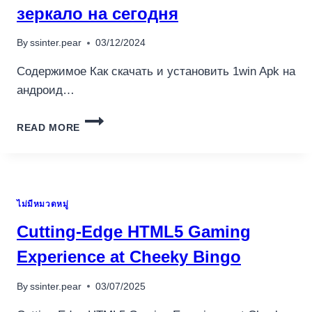
зеркало на сегодня
By
ssinter.pear
03/12/2024
Содержимое Как скачать и установить 1win Apk на
андроид…
1WIN
READ MORE
ОФИЦИАЛЬНЫЙ
САЙТ
БУКМЕКЕРА
–
ВХОД
ไม่มีหมวดหมู่
И
РАБОЧЕЕ
Cutting-Edge HTML5 Gaming
ЗЕРКАЛО
НА
Experience at Cheeky Bingo
СЕГОДНЯ
By
ssinter.pear
03/07/2025