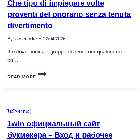
Che tipo di impiegare volte
FREE
SPINS
proventi del onorario senza tenuta
NO-
divertimento
DEPOSIT
GAMBLING
ENTERPRISE:
By
ssinter.mike
22/04/2026
FINEST
IN
Il rollover indica il gruppo di demi-tour qualora ed
CANADA
do…
2025
CHE
READ MORE
TIPO
DI
IMPIEGARE
VOLTE
PROVENTI
ไม่มีหมวดหมู่
DEL
ONORARIO
1win официальный сайт
SENZA
TENUTA
букмекера – Вход и рабочее
DIVERTIMENTO