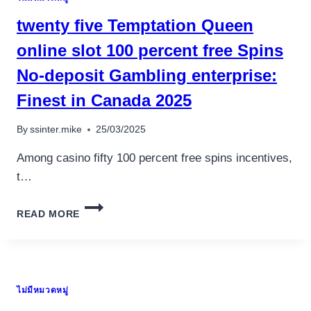
CLAIM
twenty five Temptation Queen
A
PLUS
online slot 100 percent free Spins
UP
No-deposit Gambling enterprise:
TO
4
Finest in Canada 2025
BTC
By
ssinter.mike
25/03/2025
Among casino fifty 100 percent free spins incentives,
t…
TWENTY
READ MORE
FIVE
TEMPTATION
QUEEN
ONLINE
SLOT
ไม่มีหมวดหมู่
100
PERCENT