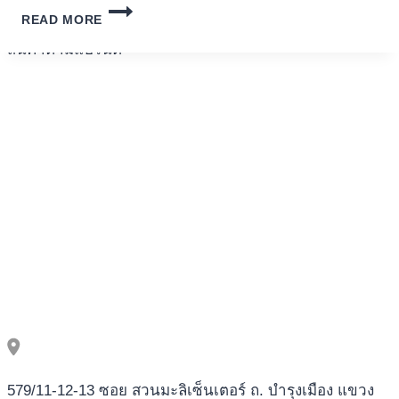
ZUVERLÄSSIGE
เครื่องปั่นผลไม้
READ MORE
WEBSEITEN
FÜR
สินค้าตามแบรนด์
DEN
KAUF
VON
STEROIDEN
IN
DEUTSCHLAND
579/11-12-13 ซอย สวนมะลิเซ็นเตอร์ ถ. บำรุงเมือง แขวง