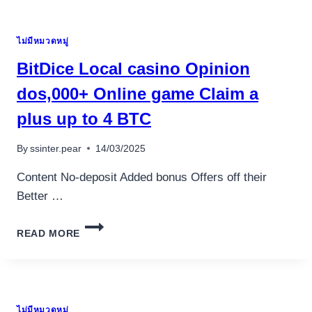
ไม่มีหมวดหมู่
BitDice Local casino Opinion
dos,000+ Online game Claim a
plus up to 4 BTC
By
ssinter.pear
14/03/2025
Content No-deposit Added bonus Offers off their
Better …
BITDICE
READ MORE
LOCAL
CASINO
OPINION
DOS,000+
ONLINE
ไม่มีหมวดหมู่
GAME