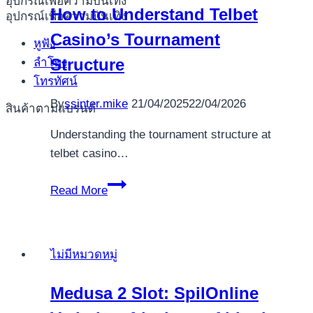
อุปกรณ์เพื่อความบันเทิง
How to Understand Telbet
อุปกรณ์เพื่อความบันเทิง
777
Casino’s Tournament
Play
หูฟัง
Classics
Structure
ลำโพง
On
โทรทัศน์
the
By
ssinter.mike
21/04/2025
22/04/2026
สินค้าตามแบรนด์
casino
Omni
Understanding the tournament structure at
$100
telbet casino…
free
How
spins
Read More
to
internet
Understand
Telbet
ไม่มีหมวดหมู่
Casino’s
Tournament
Medusa 2 Slot: SpilOnline
Structure