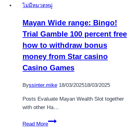
ไม่มีหมวดหมู่
Mayan Wide range: Bingo!
Trial Gamble 100 percent free
how to withdraw bonus
money from Star casino
Casino Games
By
ssinter.mike
18/03/2025
18/03/2025
Posts Evaluate Mayan Wealth Slot together
with other Ha…
Mayan
Read More
Wide
range: