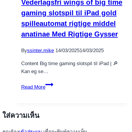
Vederlagsfri wings of big time
gaming slotspil til iPad gold
spilleautomat rigtige middel
anatinae Med Rigtige Gysser
By
ssinter.mike
14/03/2025
14/03/2025
Content Big time gaming slotspil til iPad | 🔎
Kan eg se…
Medusa
Read More
2
Slot:
SpilOnline
ใส่ความเห็น
Vederlagsfri
wings
คุณต้อง
เข้าสู่ระบบ
เพื่อจะพิมพ์ความเห็น
of