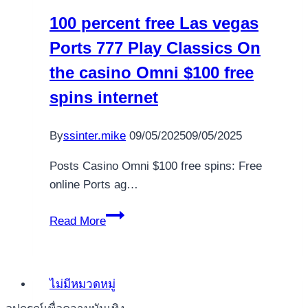
100
100 percent free Las vegas
percent
Ports 777 Play Classics On
influential
link
the casino Omni $100 free
free
spins internet
Slot
Video
By
ssinter.mike
09/05/2025
09/05/2025
game
by
Posts Casino Omni $100 free spins: Free
the
online Ports ag…
Novomatic
100
Read More
percent
free
Las
ไม่มีหมวดหมู่
vegas
Ports