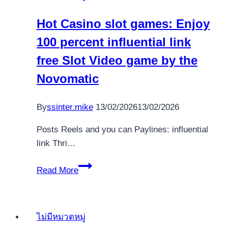
No-
Hot Casino slot games: Enjoy
deposit
100 percent influential link
Incentives
2026
free Slot Video game by the
Novomatic
By
ssinter.mike
13/02/2026
13/02/2026
Posts Reels and you can Paylines: influential
link Thri…
Hot
Read More
Casino
slot
games:
ไม่มีหมวดหมู่
Enjoy