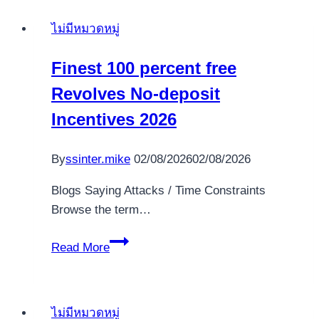
Bingo!
ไม่มีหมวดหมู่
Trial
Gamble
Finest 100 percent free
100
Revolves No-deposit
percent
free
Incentives 2026
how
to
By
ssinter.mike
02/08/2026
02/08/2026
withdraw
bonus
Blogs Saying Attacks / Time Constraints
money
Browse the term…
from
Finest
Star
Read More
100
casino
percent
Casino
free
Games
ไม่มีหมวดหมู่
Revolves