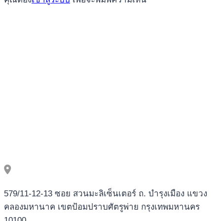
big
time
gaming
slotspil
til
iPad
gold
spilleautomat
rigtige
middel
anatinae
Med
Rigtige
Gysser
579/11-12-13 ซอย สวนมะลิเซ็นเตอร์ ถ. บำรุงเมือง แขวง
คลองมหานาค เขตป้อมปราบศัตรูพ่าย กรุงเทพมหานคร
10100