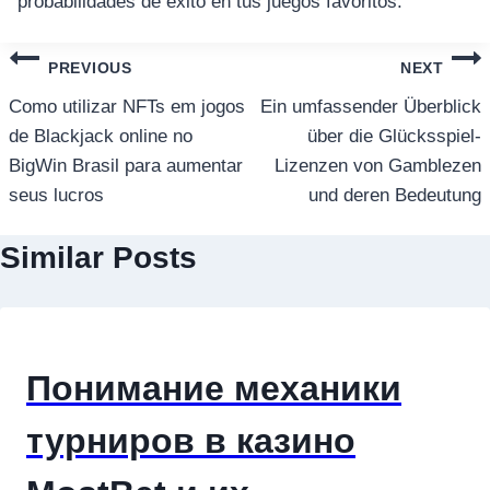
probabilidades de éxito en tus juegos favoritos.
แนะแนว
PREVIOUS
NEXT
เรื่อง
Como utilizar NFTs em jogos
Ein umfassender Überblick
de Blackjack online no
über die Glücksspiel-
BigWin Brasil para aumentar
Lizenzen von Gamblezen
seus lucros
und deren Bedeutung
Similar Posts
Понимание механики
турниров в казино