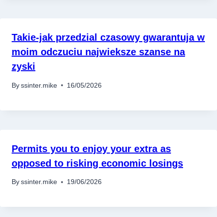
Takie-jak przedzial czasowy gwarantuja w
moim odczuciu najwieksze szanse na
zyski
By
ssinter.mike
16/05/2026
Permits you to enjoy your extra as
opposed to risking economic losings
By
ssinter.mike
19/06/2026