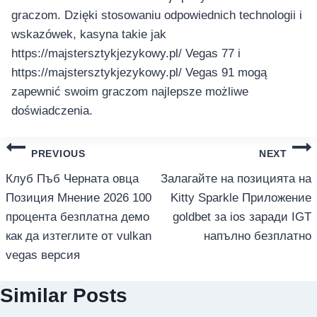
graczom. Dzięki stosowaniu odpowiednich technologii i
wskazówek, kasyna takie jak
https://majstersztykjezykowy.pl/ Vegas 77 i
https://majstersztykjezykowy.pl/ Vegas 91 mogą
zapewnić swoim graczom najlepsze możliwe
doświadczenia.
แนะแนว
PREVIOUS
NEXT
เรื่อง
Клуб Пъб Черната овца
Залагайте на позицията на
Позиция Мнение 2026 100
Kitty Sparkle Приложение
процента безплатна демо
goldbet за ios заради IGT
как да изтеглите от vulkan
напълно безплатно
vegas версия
Similar Posts