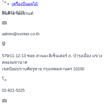
เครื่องปั่นผลไม้
02-821-5225
สินค้าตามแบรนด์
admin@ssinter.co.th
579/11-12-13 ซอย สวนมะลิเซ็นเตอร์ ถ. บำรุงเมือง แขวง
คลองมหานาค
เขตป้อมปราบศัตรูพ่าย กรุงเทพมหานคร 10100
02-821-5225