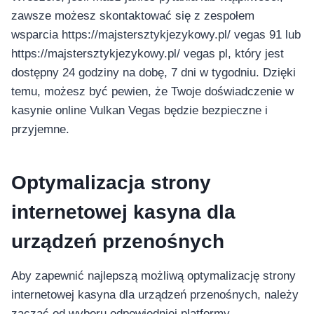
อุปกรณ์เพื่อความบันเทิง
zawsze możesz skontaktować się z zespołem
อุปกรณ์เพื่อความบันเทิง
wsparcia https://majstersztykjezykowy.pl/ vegas 91 lub
หูฟัง
https://majstersztykjezykowy.pl/ vegas pl, który jest
ลำโพง
dostępny 24 godziny na dobę, 7 dni w tygodniu. Dzięki
โทรทัศน์
temu, możesz być pewien, że Twoje doświadczenie w
สินค้าตามแบรนด์
kasynie online Vulkan Vegas będzie bezpieczne i
przyjemne.
Optymalizacja strony
internetowej kasyna dla
urządzeń przenośnych
Aby zapewnić najlepszą możliwą optymalizację strony
internetowej kasyna dla urządzeń przenośnych, należy
zacząć od wyboru odpowiedniej platformy