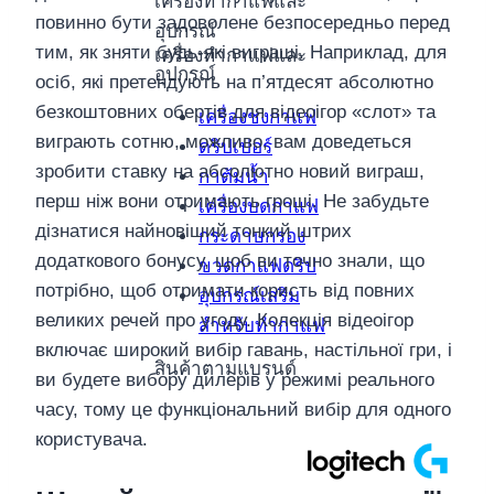
เครื่องทำกาแฟและ
повинно бути задоволене безпосередньо перед
อุปกรณ์
тим, як зняти будь-які виграші. Наприклад, для
เครื่องทำกาแฟและ
อุปกรณ์
осіб, які претендують на п’ятдесят абсолютно
безкоштовних обертів для відеоігор «слот» та
เครื่องชงกาแฟ
виграють сотню, можливо, вам доведеться
ดริปเปอร์
зробити ставку на абсолютно новий виграш,
กาต้มน้ำ
перш ніж вони отримають гроші. Не забудьте
เครื่องบดกาแฟ
дізнатися найновіший тонкий штрих
กระดาษกรอง
додаткового бонусу, щоб ви точно знали, що
ขวดกาแฟดริป
потрібно, щоб отримати користь від повних
อุปกรณ์เสริม
великих речей про угоду. Колекція відеоігор
สำหรับทำกาแฟ
включає широкий вибір гавань, настільної гри, і
สินค้าตามแบรนด์
ви будете вибору дилерів у режимі реального
часу, тому це функціональний вибір для одного
користувача.