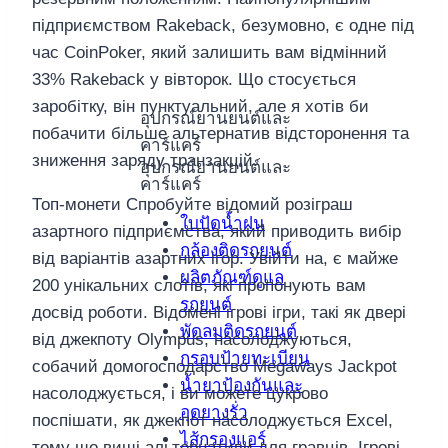
підприємством Rakeback, безумовно, є одне під
час CoinPoker, який залишить вам відмінний
33% Rakeback у вівторок. Що стосується
заробітку, він пунктуальний, але я хотів би
อุปกรณ์ยานยนต์และ
побачити більше альтернатив відсторонення та
คาร์แคร์
зниження заряду транзакцій.
อุปกรณ์ยานยนต์และ
คาร์แคร์
Топ-монети Спробуйте відомий розіграш
ใบปัดน้ำฝน
азартного підприємства, який приводить вибір
กล้องติดรถยนต์
від варіантів азартних ігор. Увійти на, є майже
ผลิตภัณฑ์ดูแล
200 унікальних слотів, які пропонують вам
รถยนต์
досвід роботи. Відомені ігрові ігри, такі як двері
พัดลมติดรถยนต์
від джекпоту Olympus, насолоджуються,
กรอบป้ายทะเบียน
собачий домогосподарство Megaways Jackpot
น้ำยาป้องกันและ
насолоджується, і ви можете цукрово
อุดยางรั่ว
поспішати, як джекпот насолоджується Excel,
ไส้กรองแอร์
тому що вищі альтернативи для гравців. Ігрові