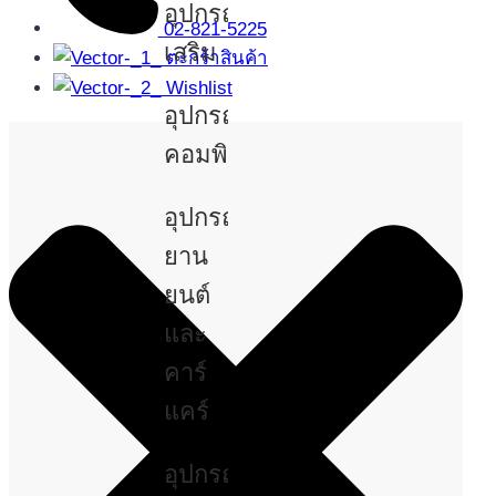
อุปกรณ์
02-821-5225
เสริม
ตะกร้าสินค้า
Wishlist
อุปกรณ์
คอมพิวเตอร์
อุปกรณ์
ยาน
ยนต์
และ
คาร์
แคร์
อุปกรณ์