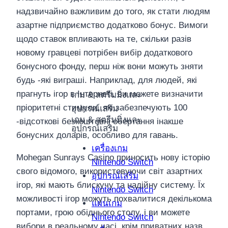
надзвичайно важливим до того, як стати людям
азартне підприємство додатково бонус. Вимоги
щодо ставок впливають на те, скільки разів
новому гравцеві потрібен вибір додаткового
бонусного фонду, перш ніж вони можуть зняти
будь -які виграші. Наприклад, для людей, які
прагнуть ігор в Інтернеті, ви можете визначити
เกม & สตรีมมิ่งและ
пріоритетні стимули, які забезпечують 100
อุปกรณ์เสริม
เกม & สตรีมมิ่งและ
-відсоткові безкоштовні обертання інакше
อุปกรณ์เสริม
бонусних доларів, особливо для гавань.
เครื่องเกม
Mohegan Sunrays Casino приносить нову історію
Nintendo Switch
свого відомого, використовуючи світ азартних
อุปกรณ์เสริม
ігор, які мають блискучу та надійну систему. Їх
Nintendo Switch
можливості ігор можуть похвалитися декількома
แผ่นเกม
портами, грою обіднього столу, і ви можете
Nintendo Switch
вибори в реальному часі, крім приватних назв.