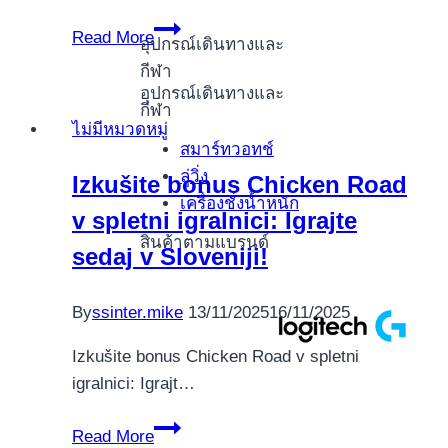
Actuel
Read More
อุปกรณ์เดินทางและ
Novoline
กีฬา
Angeschlossen
อุปกรณ์เดินทางและ
Casinos
กีฬา
ไม่มีหมวดหมู่
weiters
สมาร์ทวอทช์
deren
ลู่วิ่ง
Izkušite bonus Chicken Road
Spiele
เครื่องชั่งน้ำหนัก
v spletni igralnici: Igrajte
bergwandern
สินค้าตามแบรนด์
wie
sedaj v Sloveniji!
geschmiert
nach
By
ssinter.mike
13/11/2025
16/11/2025
den
diskretesten
Izkušite bonus Chicken Road v spletni
Geraten
igralnici: Igrajt…
oder
Izkušite
Betriebssystemen
Read More