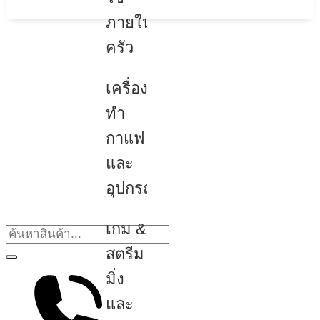
ภายใน
ครัว
เครื่อง
ทำ
กาแฟ
และ
อุปกรณ์
เกม &
สตรีม
มิ่ง
และ