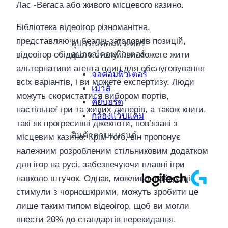
Лас -Вегаса або живого місцевого казино.
Бібліотека відеоігор різноманітна,
представляючи безліч заголовків позицій,
อุปกรณ์คอมพิวเตอร์
อุปกรณ์คอมพิวเตอร์
відеоігор обіднього столу, і ви можете жити
альтернативи агента один для обслуговування
จอคอมพิวเตอร์
всіх варіантів, і ви можете експертизу. Люди
เม้าส์
можуть скористатися вибором портів,
คีย์บอร์ด
настільної гри та живих дилерів, а також книги,
กล้องแว็บแคม
такі як прогресивні джекпоти, пов’язані з
สินค้าตามแบรนด์
місцевим казино. Крім того, він пропонує
належним розробленим стільниковим додатком
для ігор на русі, забезпечуючи плавні ігри
навколо штучок. Однак, можливо, найкращі
стимули з чорношкірими, можуть зробити це
лише таким типом відеоігор, щоб ви могли
внести 20% до стандартів перекидання.