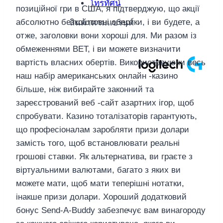
โทรทัศน์
позиційної гри в США, я підтверджую, що акції
абсолютно безкоштовні обертки, і ви будете, а
สินค้าตามแบรนด์
отже, заголовки вони хороші для. Ми разом із
обмеженнями BET, і ви можете визначити
вартість власних обертів. Використовуючи весь
наш набір американських онлайн -казино
більше, ніж вибирайте законний та
зареєстрований веб -сайт азартних ігор, щоб
спробувати. Казино тоталізаторів гарантують,
що професіоналам заробляти призи долари
замість того, щоб встановлювати реальні
грошові ставки. Як альтернатива, ви граєте з
віртуальними валютами, багато з яких ви
можете мати, щоб мати теперішні нотатки,
інакше призи долари. Хороший додатковий
бонус Send-A-Buddy забезпечує вам винагороду