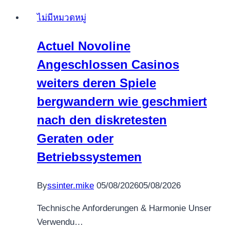
Kost
ไม่มีหมวดหมู่
Welke
Soorten
Actuel Novoline
Kost
Angeschlossen Casinos
Road
Trip
weiters deren Spiele
gokkast
bergwandern wie geschmiert
spelen
nach den diskretesten
voor
echt
Geraten oder
geld
Betriebssystemen
Bedragen
Er?
By
ssinter.mike
05/08/2026
05/08/2026
Technische Anforderungen & Harmonie Unser
Verwendu…