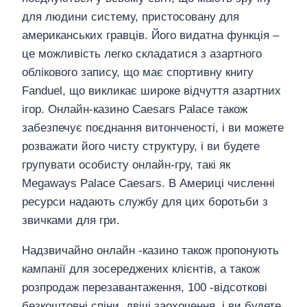
для людини систему, пристосовану для
американських гравців. Його видатна функція –
це можливість легко складатися з азартного
облікового запису, що має спортивну книгу
Fanduel, що викликає широке відчуття азартних
ігор. Онлайн-казино Caesars Palace також
забезпечує поєднання витонченості, і ви можете
розважати його чисту структуру, і ви будете
групувати особисту онлайн-гру, такі як
Megaways Palace Caesars. В Америці численні
ресурси надають службу для цих боротьби з
звичками для гри.
Надзвичайно онлайн -казино також пропонують
кампанії для зосереджених клієнтів, а також
розпродаж перезавантаження, 100 -відсоткові
безкоштовні спіни, двічі заохочення, і ви будете