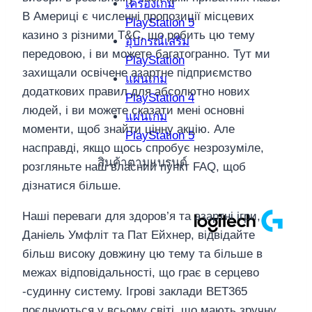
เครื่องเกม
В Америці є численні пропозиції місцевих
PlayStation 5
казино з різними T&C, що робить цю тему
อุปกรณ์เสริม
передовою, і ви можете багатогранно. Тут ми
PlayStation
захищали освічене азартне підприємство
แผ่นเกม
додаткових правил для абсолютно нових
PlayStation 4
людей, і ви можете сказати мені основні
แผ่นเกม
моменти, щоб знайти цінну акцію. Але
PlayStation 5
насправді, якщо щось спробує незрозуміле,
สินค้าตามแบรนด์
розгляньте наш власний пункт FAQ, щоб
дізнатися більше.
Наші переваги для здоров’я та азартні ігри,
Даніель Умфліт та Пат Ейхнер, відвідайте
більш високу довжину цю тему та більше в
межах відповідальності, що грає в серцево
-судинну систему. Ігрові заклади BET365
поєднуються у всьому світі, що мають зручну