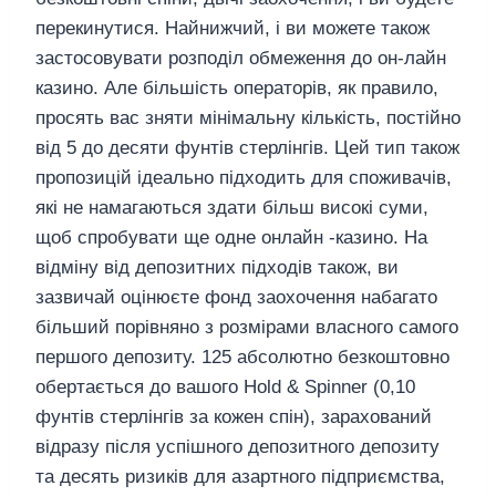
перекинутися. Найнижчий, і ви можете також
застосовувати розподіл обмеження до он-лайн
казино. Але більшість операторів, як правило,
просять вас зняти мінімальну кількість, постійно
від 5 до десяти фунтів стерлінгів. Цей тип також
пропозицій ідеально підходить для споживачів,
які не намагаються здати більш високі суми,
щоб спробувати ще одне онлайн -казино. На
відміну від депозитних підходів також, ви
зазвичай оцінюєте фонд заохочення набагато
більший порівняно з розмірами власного самого
першого депозиту. 125 абсолютно безкоштовно
обертається до вашого Hold & Spinner (0,10
фунтів стерлінгів за кожен спін), зарахований
відразу після успішного депозитного депозиту
та десять ризиків для азартного підприємства,