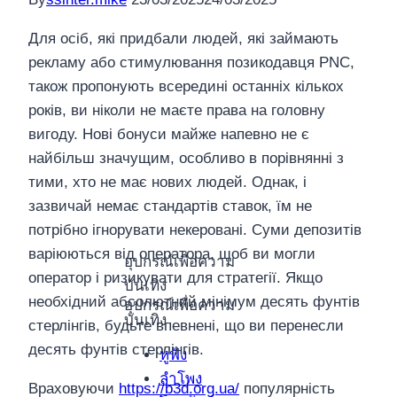
Для осіб, які придбали людей, які займають
рекламу або стимулювання позикодавця PNC,
також пропонують всередині останніх кількох
років, ви ніколи не маєте права на головну
вигоду. Нові бонуси майже напевно не є
найбільш значущим, особливо в порівнянні з
тими, хто не має нових людей. Однак, і
зазвичай немає стандартів ставок, їм не
потрібно ігнорувати некеровані. Суми депозитів
варіюються від оператора, щоб ви могли
อุปกรณ์เพื่อความ
оператор і ризикувати для стратегії.
Якщо
บันเทิง
необхідний абсолютний мінімум десять фунтів
อุปกรณ์เพื่อความ
บันเทิง
стерлінгів, будьте впевнені, що ви перенесли
десять фунтів стерлінгів.
หูฟัง
ลำโพง
Враховуючи
https://b3d.org.ua/
популярність