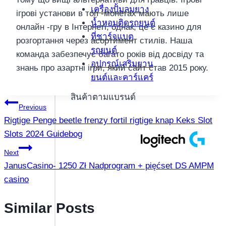
เครื่องปั้มลมยาง
ігрові установи в топ -монетах мають лише
น้ำหอมติดรถยนต์
онлайн -гру в Інтернеті, однак, це є казино для
ที่ชาร์จแบต
розгортання через асортимент стилів. Наша
รถยนต์
команда забезпечує багато років від досвіду та
อุปกรณ์เสริมยาน
знань про азартні ігри, який сайт став 2015 року.
ยนต์และคาร์แคร์
สินค้าตามแบรนด์
แนะแนว
Previous
Rigtige Penge beetle frenzy fortil rigtige knap Keks Slot
เรื่อง
Slots 2024 Guidebog
Next
JanusCasino- 1250 Zł Nadprogram + pięćset DS AMPM
casino
Similar Posts