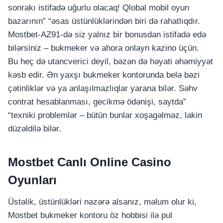
อุปกรณ์เพื่อความบันเทิง
sonrakı istifadə uğurlu olacaq! Qlobal mobil oyun
อุปกรณ์เพื่อความบันเทิง
bazarının” “əsas üstünlüklərindən biri də rahatlıqdır.
หูฟัง
Mostbet-AZ91-də siz yalnız bir bonusdan istifadə edə
ลำโพง
bilərsiniz – bukmeker və ahora onlayn kazino üçün.
โทรทัศน์
Bu heç də utancverici deyil, bəzən də həyati əhəmiyyət
kəsb edir. Ən yaxşı bukmeker kontorunda belə bəzi
สินค้าตามแบรนด์
çətinliklər və ya anlaşılmazlıqlar yarana bilər. Səhv
contrat hesablanması, gecikmə ödənişi, saytda”
“texniki problemlər – bütün bunlar xoşagəlməz, lakin
düzəldilə bilər.
Mostbet Canlı Online Casino
Oyunları
Üstəlik, üstünlükləri nəzərə alsanız, məlum olur ki,
Mostbet bukmeker kontoru öz hobbisi ilə pul