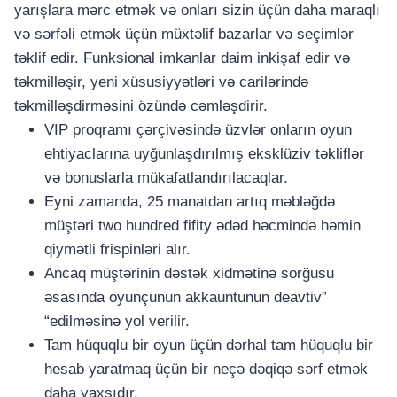
yarışlara mərc etmək və onları sizin üçün daha maraqlı
və sərfəli etmək üçün müxtəlif bazarlar və seçimlər
təklif edir. Funksional imkanlar daim inkişaf edir və
təkmilləşir, yeni xüsusiyyətləri və carilərində
təkmilləşdirməsini özündə cəmləşdirir.
VIP proqramı çərçivəsində üzvlər onların oyun
ehtiyaclarına uyğunlaşdırılmış eksklüziv təkliflər
və bonuslarla mükafatlandırılacaqlar.
Eyni zamanda, 25 manatdan artıq məbləğdə
müştəri two hundred fifity ədəd həcmində həmin
qiymətli frispinləri alır.
Ancaq müştərinin dəstək xidmətinə sorğusu
əsasında oyunçunun akkauntunun deavtiv”
“edilməsinə yol verilir.
Tam hüquqlu bir oyun üçün dərhal tam hüquqlu bir
hesab yaratmaq üçün bir neçə dəqiqə sərf etmək
daha yaxşıdır.