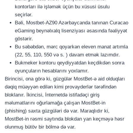
kontorları ilə işləmək üçün bu xüsusi üsulu
seçirlər.
Bəli, Mostbet-AZ90 Azərbaycanda tanınan Curacao
eGaming beynəlxalq lisenziyası əsasında fəaliyyət
göstərir.
Bu səbəbdən, mərc qoyarkən eleven manat artımla
(22, 55, 110, 550 və s. ) davam etmək lazımdır.
Bukmeker kontoru qeydiyyatdan keçdikdən sonra
oyunçuların hesablarını yoxlamır.
Birincisi, ona görə ki, güzgülər MostBet-ə aid olduqları
dəqiq müəyyən edilən kimi provayderlər tərəfindən
bloklanır. İkincisi, İnternetdə istifadəçi giriş
məlumatlarını oğurlamağa çalışan MostBet-in
(phishing) saxta güzgüləri də var. Maraqlıdır ki,
MostBet-in rəsmi saytında blokdan yan keçməyə həsr
olunmuş bütöv bir bölmə də var.