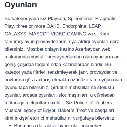
Oyunları
Bu kateqoriyada siz Playson, Spinomenal, Pragmatic
Play, three or more OAKS, Endorphina, LEAP,
GALAXYS, MASCOT VIDEO GAMING və s. Kimi
tanınmış oyun provayderlərinin yaratdığı oyunları görə
bilərsiniz. Mostbet onlayn kazino Azərbaycan web
məkanında müxtəlif provayderlərdən olan oyunların ən
geniş çeşiddə təqdim edən kazinolardan biridir. Bu
kateqoriyada filtrləri tənzimləyərək janr, provayder və
növlərinə görə axtarış etməklə özünüzə tam uyğun olan
oyunu tapa bilərsiniz. Şirkətin məhsullarına stolüstü
oyunlar, arcade oyunları, slot maşınları, u cümlədən
mütərəqqi cekpotlar daxildir. Siz Police ‘n’ Robbers,
Musical legacy of Egypt, Baker’s Treat və başqaları
kimi inkişaf etdirici məhsullarını vurğulaya bilərsiniz.
Buna görə də, əksər oyunçular bukmeker