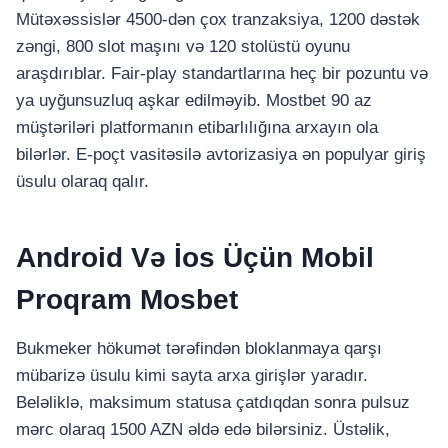
Mütəxəssislər 4500-dən çox tranzaksiya, 1200 dəstək
zəngi, 800 slot maşını və 120 stolüstü oyunu
araşdırıblar. Fair-play standartlarına heç bir pozuntu və
ya uyğunsuzluq aşkar edilməyib. Mostbet 90 az
müştəriləri platformanın etibarlılığına arxayın ola
bilərlər. E-poçt vasitəsilə avtorizasiya ən populyar giriş
üsulu olaraq qalır.
Android Və İos Üçün Mobil
Proqram Mosbet
Bukmeker hökumət tərəfindən bloklanmaya qarşı
mübarizə üsulu kimi sayta arxa girişlər yaradır.
Beləliklə, maksimum statusa çatdıqdan sonra pulsuz
mərc olaraq 1500 AZN əldə edə bilərsiniz. Üstəlik,