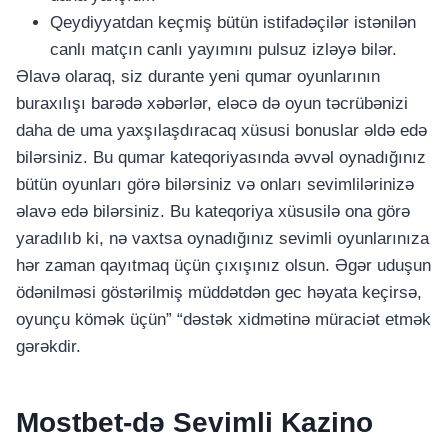
Qeydiyyatdan keçmiş bütün istifadəçilər istənilən
canlı matçın canlı yayımını pulsuz izləyə bilər.
Əlavə olaraq, siz durante yeni qumar oyunlarının
buraxılışı barədə xəbərlər, eləcə də oyun təcrübənizi
daha de uma yaxşılaşdıracaq xüsusi bonuslar əldə edə
bilərsiniz. Bu qumar kateqoriyasında əvvəl oynadığınız
bütün oyunları görə bilərsiniz və onları sevimlilərinizə
əlavə edə bilərsiniz. Bu kateqoriya xüsusilə ona görə
yaradılıb ki, nə vaxtsa oynadığınız sevimli oyunlarınıza
hər zaman qayıtmaq üçün çıxışınız olsun. Əgər uduşun
ödənilməsi göstərilmiş müddətdən gec həyata keçirsə,
oyunçu kömək üçün” “dəstək xidmətinə müraciət etmək
gərəkdir.
Mostbet-də Sevimli Kazino