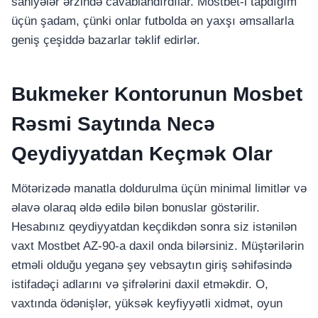
saniyələr ərzində cavablandırdılar. Mostbet-i tapdığım
üçün şadam, çünki onlar futbolda ən yaxşı əmsallarla
geniş çeşiddə bazarlar təklif edirlər.
Bukmeker Kontorunun Mosbet
Rəsmi Saytında Necə
Qeydiyyatdan Keçmək Olar
Mötərizədə manatla doldurulma üçün minimal limitlər və
əlavə olaraq əldə edilə bilən bonuslar göstərilir.
Hesabınız qeydiyyatdan keçdikdən sonra siz istənilən
vaxt Mostbet AZ-90-a daxil onda bilərsiniz. Müştərilərin
etməli olduğu yeganə şey vebsaytın giriş səhifəsində
istifadəçi adlarını və şifrələrini daxil etməkdir. O,
vaxtında ödənişlər, yüksək keyfiyyətli xidmət, oyun