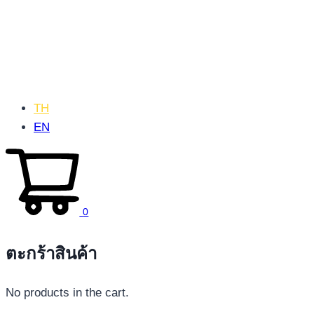
TH
EN
0
ตะกร้าสินค้า
No products in the cart.