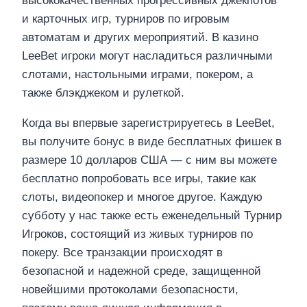
высококачественных прогрессивных джекпотов
и карточных игр, турниров по игровым
автоматам и других мероприятий. В казино
LeeBet игроки могут насладиться различными
слотами, настольными играми, покером, а
также блэкджеком и рулеткой.
Когда вы впервые зарегистрируетесь в LeeBet,
вы получите бонус в виде бесплатных фишек в
размере 10 долларов США — с ним вы можете
бесплатно попробовать все игры, такие как
слоты, видеопокер и многое другое. Каждую
субботу у нас также есть еженедельный Турнир
Игроков, состоящий из живых турниров по
покеру. Все транзакции происходят в
безопасной и надежной среде, защищенной
новейшими протоколами безопасности,