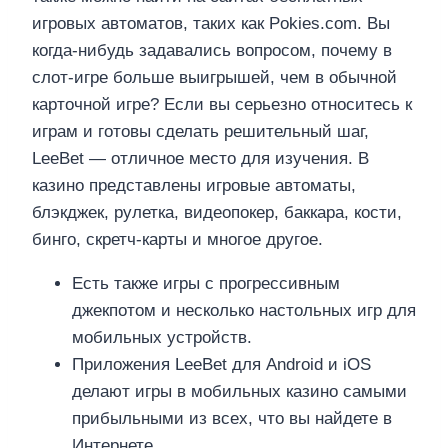
игровых автоматов, таких как Pokies.com. Вы
когда-нибудь задавались вопросом, почему в
слот-игре больше выигрышей, чем в обычной
карточной игре? Если вы серьезно относитесь к
играм и готовы сделать решительный шаг,
LeeBet — отличное место для изучения. В
казино представлены игровые автоматы,
блэкджек, рулетка, видеопокер, баккара, кости,
бинго, скретч-карты и многое другое.
Есть также игры с прогрессивным
джекпотом и несколько настольных игр для
мобильных устройств.
Приложения LeeBet для Android и iOS
делают игры в мобильных казино самыми
прибыльными из всех, что вы найдете в
Интернете.