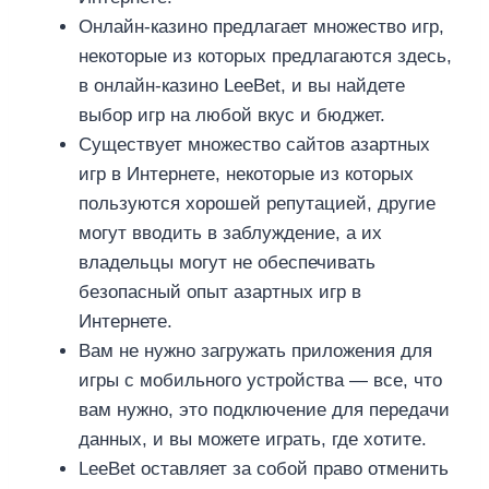
Онлайн-казино предлагает множество игр,
некоторые из которых предлагаются здесь,
в онлайн-казино LeeBet, и вы найдете
выбор игр на любой вкус и бюджет.
Существует множество сайтов азартных
игр в Интернете, некоторые из которых
пользуются хорошей репутацией, другие
могут вводить в заблуждение, а их
владельцы могут не обеспечивать
безопасный опыт азартных игр в
Интернете.
Вам не нужно загружать приложения для
игры с мобильного устройства — все, что
вам нужно, это подключение для передачи
данных, и вы можете играть, где хотите.
LeeBet оставляет за собой право отменить