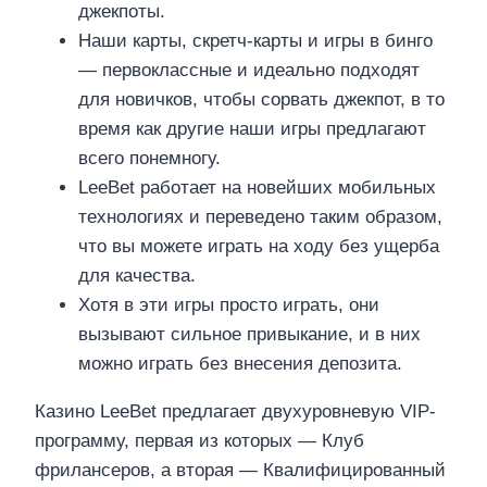
джекпоты.
Наши карты, скретч-карты и игры в бинго
— первоклассные и идеально подходят
для новичков, чтобы сорвать джекпот, в то
время как другие наши игры предлагают
всего понемногу.
LeeBet работает на новейших мобильных
технологиях и переведено таким образом,
что вы можете играть на ходу без ущерба
для качества.
Хотя в эти игры просто играть, они
вызывают сильное привыкание, и в них
можно играть без внесения депозита.
Казино LeeBet предлагает двухуровневую VIP-
программу, первая из которых — Клуб
фрилансеров, а вторая — Квалифицированный