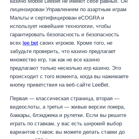
казино Mobile LeeBet не имеют себе равных. Он
лицензирован Управлением по азартным играм
Мальты и сертифицирован eCOGRA и
использует новейшие технологии, чтобы
гарантировать безопасность и безопасность
всех
lee bet
своих игроков. Кроме того, не
забудьте проверить, что казино предлагает
множество игр, так как не все казино
предлагают только несколько игр казино. Это
происходит с того момента, когда вы нажимаете
кнопку приветствия на веб-сайте LeeBet.
Первая — классическая страница, вторая —
видеослоты, а третья — живые версии покера,
баккары, блэкджека и рулетки. Если вы решите
играть по ставкам, у вас есть широкий выбор
вариантов ставок; вы можете делать ставки до