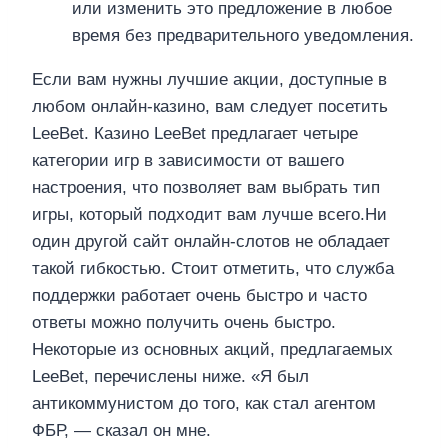
или изменить это предложение в любое
время без предварительного уведомления.
Если вам нужны лучшие акции, доступные в
любом онлайн-казино, вам следует посетить
LeeBet. Казино LeeBet предлагает четыре
категории игр в зависимости от вашего
настроения, что позволяет вам выбрать тип
игры, который подходит вам лучше всего.Ни
один другой сайт онлайн-слотов не обладает
такой гибкостью. Стоит отметить, что служба
поддержки работает очень быстро и часто
ответы можно получить очень быстро.
Некоторые из основных акций, предлагаемых
LeeBet, перечислены ниже. «Я был
антикоммунистом до того, как стал агентом
ФБР, — сказал он мне.