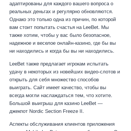
адаптированы для каждого вашего вопроса о
реальных деньгах и регулярно обновляются.
Однако это только одна из причин, по которой
вам стоит попытать счастья на LeeBet. Мы
также хотим, чтобы у вас было безопасное,
надежное и веселое онлайн-казино, где бы вы
ни находились и когда бы вы ни находились.
LeeBet также предлагает игрокам испытать
удачу в некоторых из новейших видео-слотов и
открыть для себя множество способов
выиграть. Сайт имеет качество, чтобы вы
всегда могли наслаждаться тем, что хотите.
Большой выигрыш для казино LeeBet —
джекпот Nordic Section Freeze II.
Аспекты обслуживания клиентов приложения