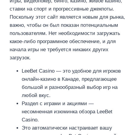
игры, видеопокер, бинго, казино, живое казино,
ставки на спорт и прогрессивные джекпоты.
Поскольку этот сайт является новым для рынка,
важно, чтобы он был показан потенциальным
пользователям. Нет необходимости загружать
какое-либо программное обеспечение, и для
начала игры не требуется никаких других
загрузок.
LeeBet Casino — это удобное для игроков
онлайн-казино в Канаде, предлагающее
большой и разнообразный выбор игр на
любой вкус.
Раздел с играми и акциями —
несомненная изюминка обзора LeeBet
Casino.
Это автоматически настраивает вашу