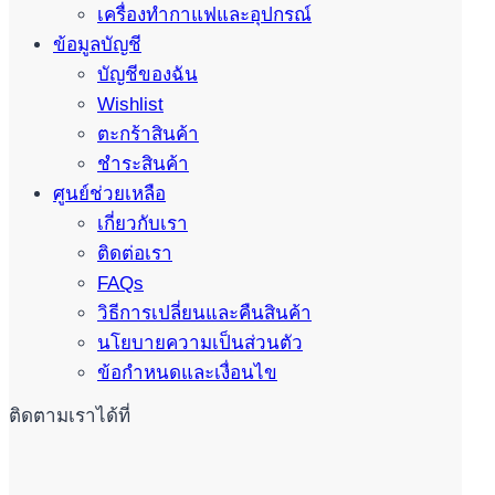
เครื่องทำกาแฟและอุปกรณ์
ข้อมูลบัญชี
บัญชีของฉัน
Wishlist
ตะกร้าสินค้า
ชำระสินค้า
ศูนย์ช่วยเหลือ
เกี่ยวกับเรา
ติดต่อเรา
FAQs
วิธีการเปลี่ยนและคืนสินค้า
นโยบายความเป็นส่วนตัว
ข้อกำหนดและเงื่อนไข
ติดตามเราได้ที่