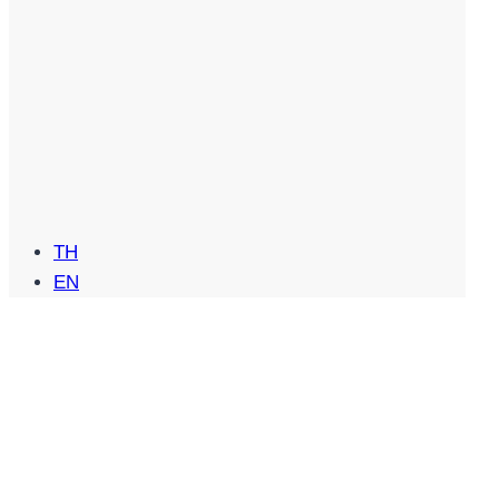
TH
EN