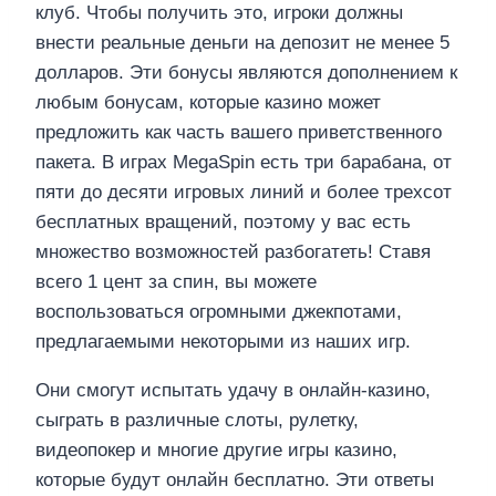
клуб. Чтобы получить это, игроки должны
внести реальные деньги на депозит не менее 5
долларов. Эти бонусы являются дополнением к
любым бонусам, которые казино может
предложить как часть вашего приветственного
пакета. В играх MegaSpin есть три барабана, от
пяти до десяти игровых линий и более трехсот
бесплатных вращений, поэтому у вас есть
множество возможностей разбогатеть! Ставя
всего 1 цент за спин, вы можете
воспользоваться огромными джекпотами,
предлагаемыми некоторыми из наших игр.
Они смогут испытать удачу в онлайн-казино,
сыграть в различные слоты, рулетку,
видеопокер и многие другие игры казино,
которые будут онлайн бесплатно. Эти ответы