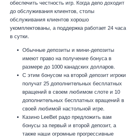
обеспечить честность игр. Когда дело доходит
до обслуживания клиентов, столы
обслуживания клиентов хорошо
укомплектованы, а поддержка работает 24 часа
в сутки.
Обычные депозиты и мини-депозиты
имеют право на получение бонуса в
размере до 1000 канадских долларов.
С этим бонусом на второй депозит игроки
получат 25 дополнительных бесплатных
вращений в своем любимом слоте и 10
дополнительных бесплатных вращений в
своей любимой настольной игре.
Казино LeeBet радо предложить вам
бонусы за первый и второй депозит, а
также наши огромные прогрессивные