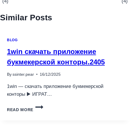
(4)
(4)
Similar Posts
BLOG
1win скачать приложение
букмекерской конторы.2405
By
ssinter.pear
16/12/2025
1win — скачать приложение букмекерской
конторы ▶️ ИГРАТ…
1WIN
READ MORE
СКАЧАТЬ
ПРИЛОЖЕНИЕ
БУКМЕКЕРСКОЙ