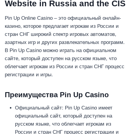
อุปกรณ์เพื่อความบันเทิง
Website in Russia and the CIS
อุปกรณ์เพื่อความบันเทิง
Pin Up Online Casino – это официальный онлайн-
หูฟัง
казино, которое предлагает игрокам из России и
ลำโพง
стран СНГ широкий спектр игровых автоматов,
โทรทัศน์
азартных игр и других развлекательных программ.
สินค้าตามแบรนด์
В Pin Up Casino можно играть на официальном
сайте, который доступен на русском языке, что
облегчает игрокам из России и стран СНГ процесс
регистрации и игры.
Преимущества Pin Up Casino
Официальный сайт: Pin Up Casino имеет
официальный сайт, который доступен на
русском языке, что облегчает игрокам из
России и стран СНГ процесс регистрации и