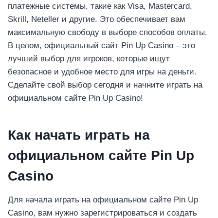
платежные системы, такие как Visa, Mastercard,
Skrill, Neteller и другие. Это обеспечивает вам
максимальную свободу в выборе способов оплаты.
В целом, официальный сайт Pin Up Casino – это
лучший выбор для игроков, которые ищут
безопасное и удобное место для игры на деньги.
Сделайте свой выбор сегодня и начните играть на
официальном сайте Pin Up Casino!
Как начать играть на
อุปกรณ์เครื่องใช้ภายในครัว
официальном сайте Pin Up
อุปกรณ์เครื่องใช้ภายในครัว
Casino
เตาอบไฟฟ้า
หม้อทอดไร้น้ำมัน
กาน้ำร้อน
Для начала играть на официальном сайте Pin Up
เครื่องกดน้ำร้อน
Casino, вам нужно зарегистрироваться и создать