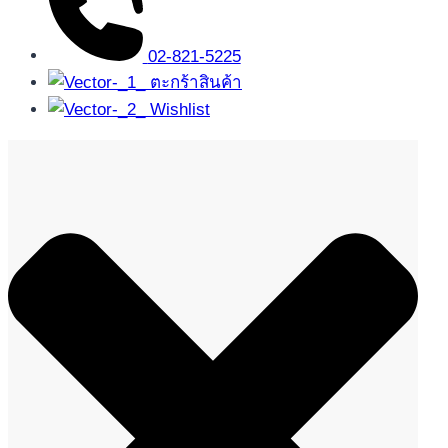
02-821-5225
ตะกร้าสินค้า
Wishlist