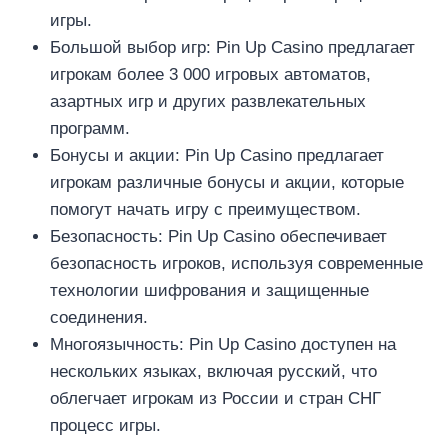
игры.
Большой выбор игр: Pin Up Casino предлагает
игрокам более 3 000 игровых автоматов,
азартных игр и других развлекательных
программ.
Бонусы и акции: Pin Up Casino предлагает
игрокам различные бонусы и акции, которые
помогут начать игру с преимуществом.
Безопасность: Pin Up Casino обеспечивает
безопасность игроков, используя современные
технологии шифрования и защищенные
соединения.
Многоязычность: Pin Up Casino доступен на
нескольких языках, включая русский, что
облегчает игрокам из России и стран СНГ
процесс игры.