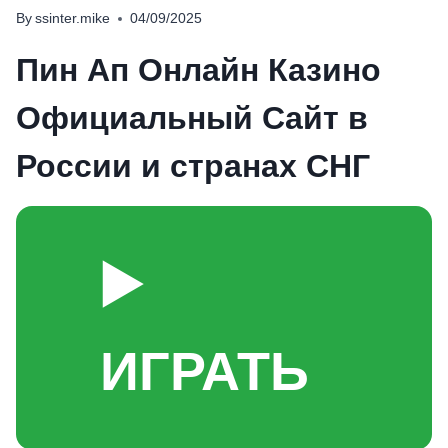
By
ssinter.mike
04/09/2025
Пин Ап Онлайн Казино
Официальный Сайт в
России и странах СНГ
▶️
ИГРАТЬ