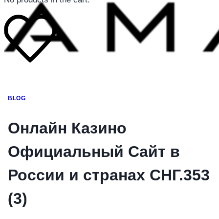
โทรศัพท์มือถือ
BLOG
โทรศัพท์มือถือ
โทรศัพท์มือถือ
Онлайн Казино
อุปกรณ์เสริมโทรศัพท์
Официальный Сайт в
สินค้าตามแบรนด์
России и странах СНГ.353
(3)