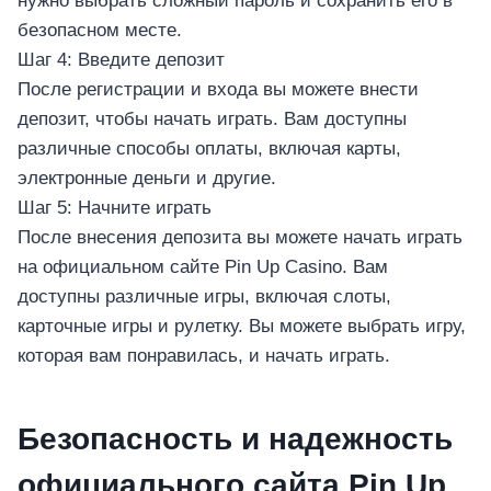
нужно выбрать сложный пароль и сохранить его в
безопасном месте.
Шаг 4: Введите депозит
После регистрации и входа вы можете внести
депозит, чтобы начать играть. Вам доступны
различные способы оплаты, включая карты,
электронные деньги и другие.
Шаг 5: Начните играть
После внесения депозита вы можете начать играть
на официальном сайте Pin Up Casino. Вам
доступны различные игры, включая слоты,
карточные игры и рулетку. Вы можете выбрать игру,
которая вам понравилась, и начать играть.
Безопасность и надежность
официального сайта Pin Up