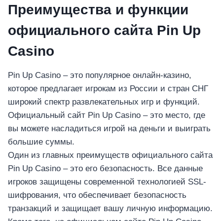
Преимущества и функции
официального сайта Pin Up
Casino
Pin Up Casino – это популярное онлайн-казино,
которое предлагает игрокам из России и стран СНГ
широкий спектр развлекательных игр и функций.
Официальный сайт Pin Up Casino – это место, где
вы можете насладиться игрой на деньги и выиграть
большие суммы.
Один из главных преимуществ официального сайта
Pin Up Casino – это его безопасность. Все данные
игроков защищены современной технологией SSL-
шифрования, что обеспечивает безопасность
транзакций и защищает вашу личную информацию.