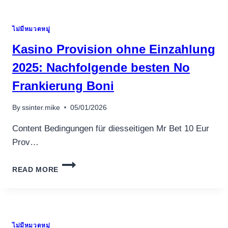
SU
PREFERIBLE
ไม่มีหมวดหมู่
DECISION
CON
Kasino Provision ohne Einzahlung
EL
FIN
2025: Nachfolgende besten No
DE
Frankierung Boni
DISFRUTAR
DE
EL
By
ssinter.mike
05/01/2026
POKER
Y
Content Bedingungen für diesseitigen Mr Bet 10 Eur
CASINO
Prov…
EN
INTERNET
KASINO
ACERCA
READ MORE
PROVISION
DE
OHNE
PORTUGAL
EINZAHLUNG
2025:
NACHFOLGENDE
ไม่มีหมวดหมู่
BESTEN