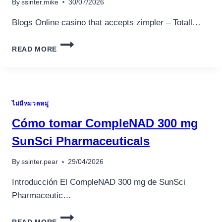
By
ssinter.mike
30/07/2026
Blogs Online casino that accepts zimpler – Totall…
$5
READ MORE
NO-
DEPOSIT
INCENTIVES
UPGRADED
JULY
ไม่มีหมวดหมู่
ONLINE
CASINO
Cómo tomar CompleNAD 300 mg
THAT
ACCEPTS
SunSci Pharmaceuticals
ZIMPLER
2026
By
ssinter.pear
29/04/2026
Introducción El CompleNAD 300 mg de SunSci
Pharmaceutic…
CÓMO