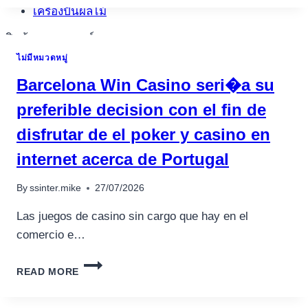
THAT
เครื่องปั่นผลไม้
AN
ELEMENT
สินค้าตามแบรนด์
OF
ไม่มีหมวดหมู่
THE
HAS,
Barcelona Win Casino seri�a su
PLUS
FILTER
preferible decision con el fin de
SYSTEMS
disfrutar de el poker y casino en
AND
YOU
internet acerca de Portugal
MAY
CAMPAIGNS,
By
ssinter.mike
27/07/2026
WERE
JUST
Las juegos de casino sin cargo que hay en el
AS
EASILY
comercio e…
ACCESSIBLE
FOR
BARCELONA
READ MORE
THE
WIN
CELLULAR
CASINO
SERI�A