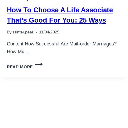
NO
How To Choose A Life Associate
FRANKIERUNG
BONI
That’s Good For You: 25 Ways
By
ssinter.pear
11/04/2025
Content How Successful Are Mail-order Marriages?
How Mu…
HOW
READ MORE
TO
CHOOSE
A
LIFE
ASSOCIATE
THAT’S
GOOD
FOR
YOU:
25