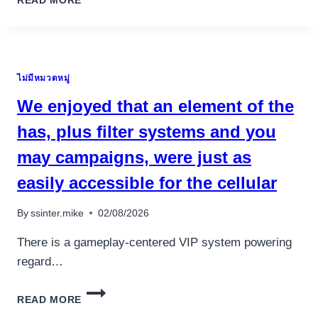
READ MORE
TOMAR
COMPLENAD
300
MG
SUNSCI
ไม่มีหมวดหมู่
PHARMACEUTICALS
We enjoyed that an element of the
has, plus filter systems and you
may campaigns, were just as
easily accessible for the cellular
อุปกรณ์เครื่องใช้ภายในครัว
By
ssinter.mike
02/08/2026
อุปกรณ์เครื่องใช้ภายในครัว
There is a gameplay-centered VIP system powering
เตาอบไฟฟ้า
regard…
หม้อทอดไร้น้ำมัน
กาน้ำร้อน
WE
READ MORE
ENJOYED
เครื่องกดน้ำร้อน