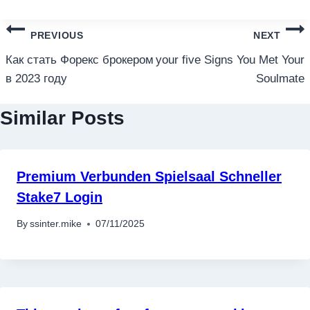
แนะแนว
PREVIOUS
NEXT
เรื่อง
Как стать Форекс брокером
your five Signs You Met Your
в 2023 году
Soulmate
Similar Posts
Premium Verbunden Spielsaal Schneller
Stake7 Login
By
ssinter.mike
07/11/2025