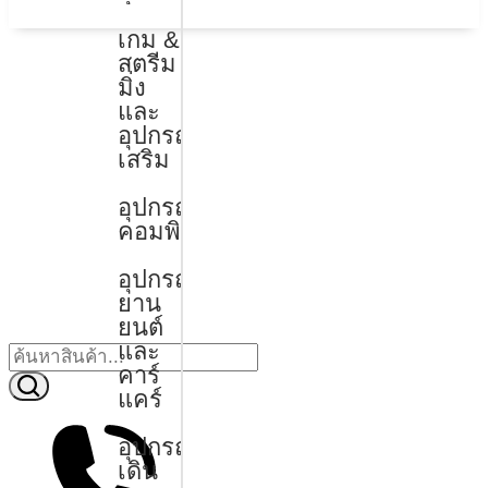
เกม &
สตรีม
มิ่ง
และ
อุปกรณ์
เสริม
อุปกรณ์
คอมพิวเตอร์
อุปกรณ์
ยาน
ยนต์
และ
คาร์
แคร์
อุปกรณ์
เดิน