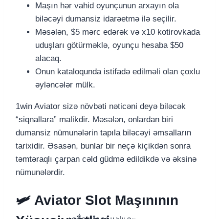
Maşın hər vahid oyunçunun arxayın ola
biləcəyi dumansiz idarəetmə ilə seçilir.
Məsələn, $5 mərc edərək və x10 kotirovkada
uduşları götürməklə, oyunçu hesaba $50
alacaq.
Onun kataloqunda istifadə edilməli olan çoxlu
əyləncələr mülk.
1win Aviator sizə növbəti nəticəni deyə biləcək
“siqnallara” malikdir. Məsələn, onlardan biri
dumansiz nümunələrin tapıla biləcəyi əmsalların
tarixidir. Əsasən, bunlar bir neçə kiçikdən sonra
təmtəraqlı çarpan cəld güdmə edildikdə və əksinə
nümunələrdir.
🛩 Aviator Slot Maşınının