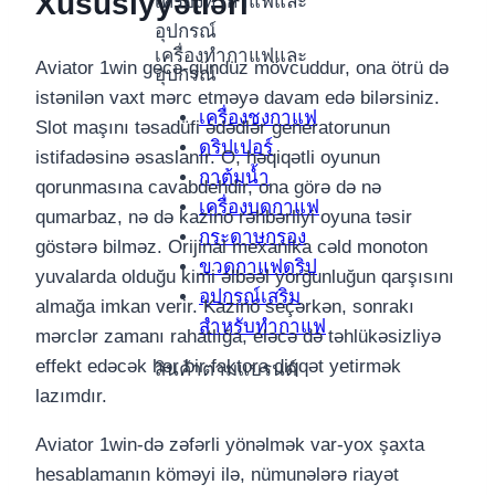
Xüsusiyyətləri
เครื่องทำกาแฟและ
อุปกรณ์
เครื่องทำกาแฟและ
Aviator 1win gecə-gündüz mövcuddur, ona ötrü də
อุปกรณ์
istənilən vaxt mərc etməyə davam edə bilərsiniz.
เครื่องชงกาแฟ
Slot maşını təsadüfi ədədlər generatorunun
ดริปเปอร์
istifadəsinə əsaslanır. O, həqiqətli oyunun
กาต้มน้ำ
qorunmasına cavabdehdir, ona görə də nə
เครื่องบดกาแฟ
qumarbaz, nə də kazino rəhbərliyi oyuna təsir
กระดาษกรอง
göstərə bilməz. Orijinal mexanika cəld monoton
ขวดกาแฟดริป
yuvalarda olduğu kimi əlbəəl yorğunluğun qarşısını
อุปกรณ์เสริม
almağa imkan verir. Kazino seçərkən, sonrakı
สำหรับทำกาแฟ
mərclər zamanı rahatlığa, eləcə də təhlükəsizliyə
effekt edəcək hər bir faktora diqqət yetirmək
สินค้าตามแบรนด์
lazımdır.
Aviator 1win-də zəfərli yönəlmək var-yox şaxta
hesablamanın köməyi ilə, nümunələrə riayət