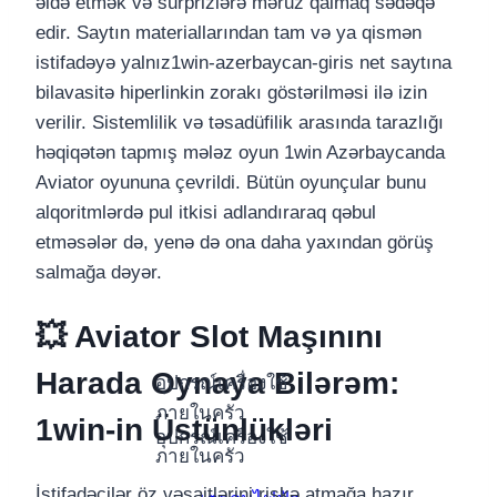
əldə etmək və sürprizlərə məruz qalmaq sədəqə
edir. Saytın materiallarından tam və ya qismən
istifadəyə yalnız1win-azerbaycan-giris net saytına
bilavasitə hiperlinkin zorakı göstərilməsi ilə izin
verilir. Sistemlilik və təsadüfilik arasında tarazlığı
həqiqətən tapmış mələz oyun 1win Azərbaycanda
Aviator oyununa çevrildi. Bütün oyunçular bunu
alqoritmlərdə pul itkisi adlandıraraq qəbul
etməsələr də, yenə də ona daha yaxından görüş
salmağa dəyər.
💥 Aviator Slot Maşınını
Harada Oynaya Bilərəm:
อุปกรณ์เครื่องใช้
ภายในครัว
1win-in Üstünlükləri
อุปกรณ์เครื่องใช้
ภายในครัว
İstifadəçilər öz vəsaitlərini riskə atmağa hazır