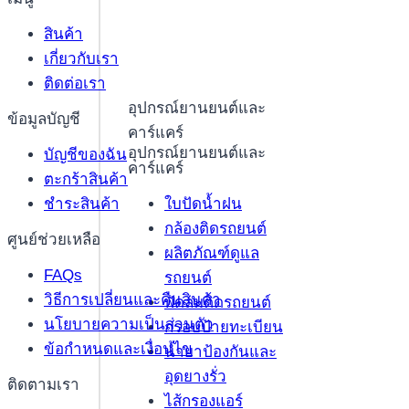
สินค้า
เกี่ยวกับเรา
ติดต่อเรา
อุปกรณ์ยานยนต์และ
ข้อมูลบัญชี
คาร์แคร์
อุปกรณ์ยานยนต์และ
บัญชีของฉัน
คาร์แคร์
ตะกร้าสินค้า
ใบปัดน้ำฝน
ชำระสินค้า
กล้องติดรถยนต์
ศูนย์ช่วยเหลือ
ผลิตภัณฑ์ดูแล
FAQs
รถยนต์
วิธีการเปลี่ยนและคืนสินค้า
พัดลมติดรถยนต์
นโยบายความเป็นส่วนตัว
กรอบป้ายทะเบียน
ข้อกำหนดและเงื่อนไข
น้ำยาป้องกันและ
อุดยางรั่ว
ติดตามเรา
ไส้กรองแอร์