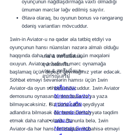
oyunçunun nağdlaşdırmağa vaxtı olmadığı
ümumən mərclər ləğv edilmiş sayılır.
Əlavə olaraq, bu oyunun bonus və rəngarəng
ödəniş variantları mövcuddur.
1win-in Aviator-u nə qədər əla tətbiq etdiyi və
oyunçunun hansı nüansları nəzərə almalı olduğu
haqqında daha daha məlumat üçün məqaləni
เกม & สตรีมมิ่งและ
oxuyun. Aviator-a 1win-də mərc oynamağa
อุปกรณ์เสริม
เกม & สตรีมมิ่งและ
başlamaq üçün depozit qoymağınız yetər edəcək.
อุปกรณ์เสริม
Söhbət etməyi sevənlərin hamısı üçün 1win
เครื่องเกม
Aviator-da oyun söhbəti mövcuddur. 1win Aviator
Nintendo Switch
demosunu oynasanız, ona baxa və ya yaza
อุปกรณ์เสริม
bilməyəcəksiniz. Biz bunu cəbri qeydiyyat
Nintendo Switch
adlandıra bilməsək də, bunu ictimaiyyətə təqdim
แผ่นเกม
etmək daha rahat olardı. Bununla belə, 1win
Nintendo Switch
Aviator-da hər hansı fırıldaqları mübahisə etməyi