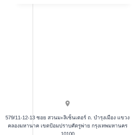
Bukmeker
สำนักงาน
Kontorunun
มาตรฐาน
Saytı
ผลิตภัณฑ์
Login
อุตสาหกรรม
Proloq
สมอ</tg
Qeydiyyat</tg
579/11-12-13 ซอย สวนมะลิเซ็นเตอร์ ถ. บำรุงเมือง แขวง
คลองมหานาค เขตป้อมปราบศัตรูพ่าย กรุงเทพมหานคร
10100