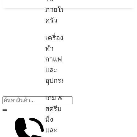
ภายใน
ครัว
เครื่อง
ทำ
กาแฟ
และ
อุปกรณ์
เกม &
สตรีม
มิ่ง
และ