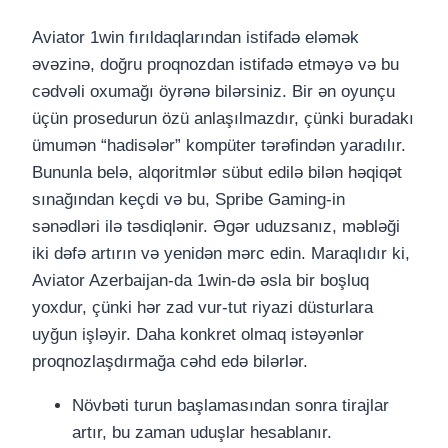
Aviator 1win fırıldaqlarından istifadə eləmək
əvəzinə, doğru proqnozdan istifadə etməyə və bu
cədvəli oxumağı öyrənə bilərsiniz. Bir ən oyunçu
üçün prosedurun özü anlaşılmazdır, çünki buradakı
ümumən “hadisələr” kompüter tərəfindən yaradılır.
Bununla belə, alqoritmlər sübut edilə bilən həqiqət
sınağından keçdi və bu, Spribe Gaming-in
sənədləri ilə təsdiqlənir. Əgər uduzsanız, məbləği
iki dəfə artırın və yenidən mərc edin. Maraqlıdır ki,
Aviator Azerbaijan-da 1win-də əsla bir boşluq
yoxdur, çünki hər zad vur-tut riyazi düsturlara
uyğun işləyir. Daha konkret olmaq istəyənlər
proqnozlaşdırmağa cəhd edə bilərlər.
Növbəti turun başlamasından sonra tirajlar
artır, bu zaman uduşlar hesablanır.