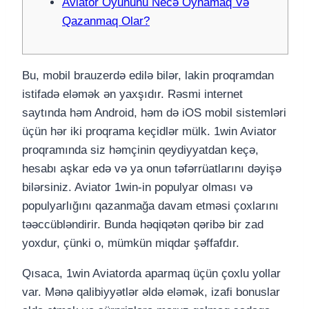
Aviator Oyununu Necə Oynamaq Və
Qazanmaq Olar?
Bu, mobil brauzerdə edilə bilər, lakin proqramdan
istifadə eləmək ən yaxşıdır. Rəsmi internet
saytında həm Android, həm də iOS mobil sistemləri
üçün hər iki proqrama keçidlər mülk. 1win Aviator
proqramında siz həmçinin qeydiyyatdan keçə,
hesabı aşkar edə və ya onun təfərrüatlarını dəyişə
bilərsiniz. Aviator 1win-in populyar olması və
populyarlığını qazanmağa davam etməsi çoxlarını
təəccübləndirir. Bunda həqiqətən qəribə bir zad
yoxdur, çünki o, mümkün miqdar şəffafdır.
Qısaca, 1win Aviatorda aparmaq üçün çoxlu yollar
var. Mənə qalibiyyətlər əldə eləmək, izafi bonuslar