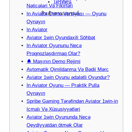
โทรทัศน์
Nəticələri Və Fikirləri
สินค้าตามแบรนด์
In Aviator Demo Versiyası — Oyunu
Oynayın
In Aviator
Aviator 1win Oyundaxili Söhbət
In Aviator Oyununu Necə
Proqnozlaşdırmaq Olar?
🔔 Maşının Demo Rejimi
Avtomatik Qimildanma Və Bədii Mərc
Aviator 1win Oyunu ədalətli Oyundur?
In Aviator Oyunu — Praktik Pulla
Oynayın
Spribe Gaming Tərəfindən Aviator 1win-in
Icmalı Və Xüsusiyyətləri
Aviator 1win Oyununda Necə
Qeydiyyatdan ötmək Olar