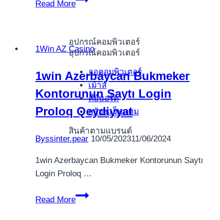
Read More
Aviator
1win
Aviator
อุปกรณ์คอมพิวเตอร์
1Win AZ Casino
Bonusu
อุปกรณ์คอมพิวเตอร์
1win
จอคอมพิวเตอร์
1win Azerbaycan Bukmeker
Aviator
เม้าส์
Kontorunun Saytı Login
Hilesi
คีย์บอร์ด
Hệ
Proloq Qeydiyyat
กล้องแว็บแคม
Thống
สินค้าตามแบรนด์
Trung
By
ssinter.pear
10/05/2023
11/06/2024
Tâm
Anh
1win Azerbaycan Bukmeker Kontorunun Saytı
Ngữ
Login Proloq …
Trẻ
1win
Em
Read More
Azerbaycan
Vietchild