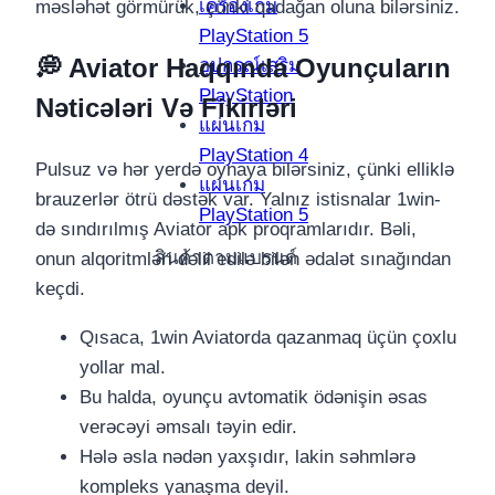
เครื่องเกม
məsləhət görmürük, çünki qadağan oluna bilərsiniz.
PlayStation 5
💭 Aviator Haqqında Oyunçuların
อุปกรณ์เสริม
PlayStation
Nəticələri Və Fikirləri
แผ่นเกม
PlayStation 4
Pulsuz və hər yerdə oynaya bilərsiniz, çünki elliklə
แผ่นเกม
brauzerlər ötrü dəstək var. Yalnız istisnalar 1win-
PlayStation 5
də sındırılmış Aviator apk proqramlarıdır. Bəli,
สินค้าตามแบรนด์
onun alqoritmləri dəlil edilə bilən ədalət sınağından
keçdi.
Qısaca, 1win Aviatorda qazanmaq üçün çoxlu
yollar mal.
Bu halda, oyunçu avtomatik ödənişin əsas
verəcəyi əmsalı təyin edir.
Hələ əsla nədən yaxşıdır, lakin səhmlərə
kompleks yanaşma deyil.