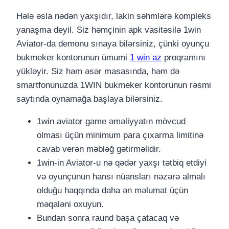
Hələ əsla nədən yaxşıdır, lakin səhmlərə kompleks
yanaşma deyil. Siz həmçinin apk vasitəsilə 1win
Aviator-da demonu sınaya bilərsiniz, çünki oyunçu
bukmeker kontorunun ümumi
1 win az
proqramını
yükləyir. Siz həm əsər masasında, həm də
smartfonunuzda 1WIN bukmeker kontorunun rəsmi
saytında oynamağa başlaya bilərsiniz.
1win aviator game əməliyyatın mövcud
olması üçün minimum para çıxarma limitinə
cavab verən məbləğ gətirməlidir.
1win-in Aviator-u nə qədər yaxşı tətbiq etdiyi
və oyunçunun hansı nüansları nəzərə almalı
olduğu haqqında daha ən məlumat üçün
məqaləni oxuyun.
Bundan sonra raund başa çatacaq və