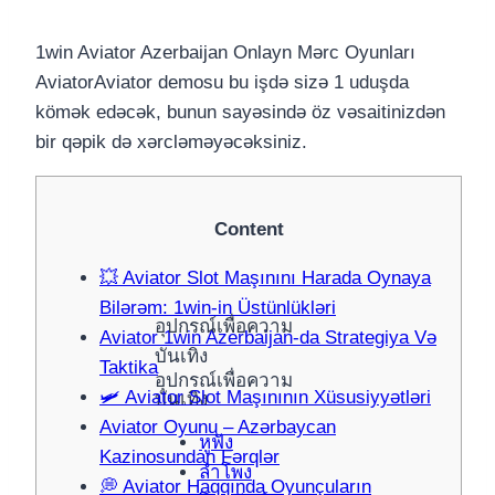
1win Aviator Azerbaijan Onlayn Mərc Oyunları
Aviator
Aviator demosu bu işdə sizə 1 uduşda
kömək edəcək, bunun sayəsində öz vəsaitinizdən
bir qəpik də xərcləməyəcəksiniz.
Content
💥 Aviator Slot Maşınını Harada Oynaya
Bilərəm: 1win-in Üstünlükləri
อุปกรณ์เพื่อความ
Aviator 1win Azerbaijan-da Strategiya Və
บันเทิง
Taktika
อุปกรณ์เพื่อความ
🛩 Aviator Slot Maşınının Xüsusiyyətləri
บันเทิง
Aviator Oyunu – Azərbaycan
หูฟัง
Kazinosundan Fərqlər
ลำโพง
💭 Aviator Haqqında Oyunçuların