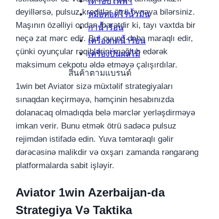
เตาอบไฟฟ้า
deyillərsə, pulsuz kreditlər ötrü oynaya bilərsiniz.
หม้อทอดไร้น้ำมัน
Maşının özəlliyi ondan ibarətdir ki, tayı vaxtda bir
กาน้ำร้อน
neçə zat mərc edir. Bu, oyunu daha maraqlı edir,
เครื่องกดน้ำร้อน
çünki oyunçular rəqiblərini məğlub edərək
เครื่องปั่นผลไม้
maksimum cekpotu əldə etməyə çalışırdılar.
สินค้าตามแบรนด์
1win bet Aviator sizə müxtəlif strategiyaları
sınaqdan keçirməyə, həmçinin hesabınızda
dolanacaq olmadıqda belə mərclər yerləşdirməyə
imkan verir. Bunu etmək ötrü sadəcə pulsuz
rejimdən istifadə edin. Yuva təmtəraqlı gəlir
dərəcəsinə malikdir və oxşarı zamanda rəngarəng
platformalarda sabit işləyir.
Aviator 1win Azerbaijan-da
Strategiya Və Taktika