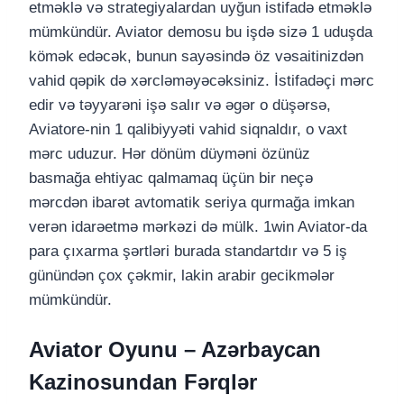
etməklə və strategiyalardan uyğun istifadə etməklə
mümkündür. Aviator demosu bu işdə sizə 1 uduşda
kömək edəcək, bunun sayəsində öz vəsaitinizdən
vahid qəpik də xərcləməyəcəksiniz. İstifadəçi mərc
edir və təyyarəni işə salır və əgər o düşərsə,
Aviatore-nin 1 qalibiyyəti vahid siqnaldır, o vaxt
mərc uduzur. Hər dönüm düyməni özünüz
basmağa ehtiyac qalmamaq üçün bir neçə
mərcdən ibarət avtomatik seriya qurmağa imkan
verən idarəetmə mərkəzi də mülk. 1win Aviator-da
para çıxarma şərtləri burada standartdır və 5 iş
günündən çox çəkmir, lakin arabir gecikmələr
mümkündür.
Aviator Oyunu – Azərbaycan
Kazinosundan Fərqlər