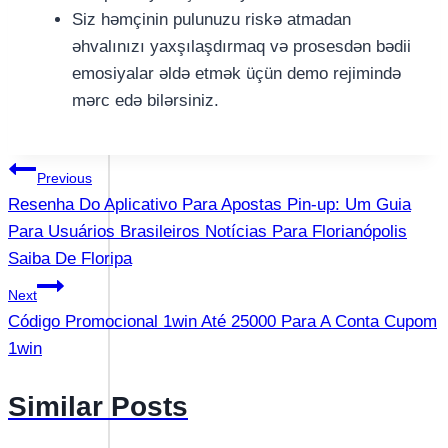
Siz həmçinin pulunuzu riskə atmadan
əhvalınızı yaxşılaşdırmaq və prosesdən bədii
emosiyalar əldə etmək üçün demo rejimində
mərc edə bilərsiniz.
แนะแนว
Previous
Resenha Do Aplicativo Para Apostas Pin-up: Um Guia
เรื่อง
Para Usuários Brasileiros Notícias Para Florianópolis
Saiba De Floripa
Next
Código Promocional 1win Até 25000 Para A Conta Cupom
1win
Similar Posts