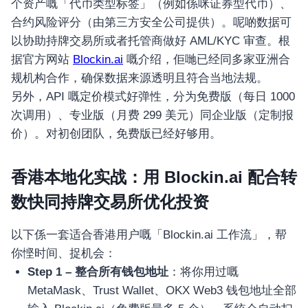
อุปกรณ์เพื่อความบันเทิง
个资产嘅「代币类型标签」（例如係咪证券型代币）、
อุปกรณ์เพื่อความบันเทิง
合约风险评分（由第三方安全公司提供）。呢啲数据可
以协助持牌交易所或者托管商做好 AML/KYC 审查。根
หูฟัง
据官方网站
Blockin.ai
嘅介绍，佢哋已经同多家亚洲合
ลำโพง
规机构合作，确保数据来源透明且符合当地法规。
โทรทัศน์
另外，API 嘅定价模式好弹性，分为免费版（每日 1000
สินค้าตามแบรนด์
次调用）、专业版（月费 299 美元）同企业版（定制报
价）。对初创团队，免费版已经好够用。
香港本地化实战：用 Blockin.ai 配合转
数快同持牌交易所优化投资
以下係一套适合香港用户嘅「Blockin.ai 工作流」，帮
你悭时间、捉机会：
Step 1 – 整合所有钱包地址
：将你用过嘅
MetaMask、Trust Wallet、OKX Web3 钱包地址全部