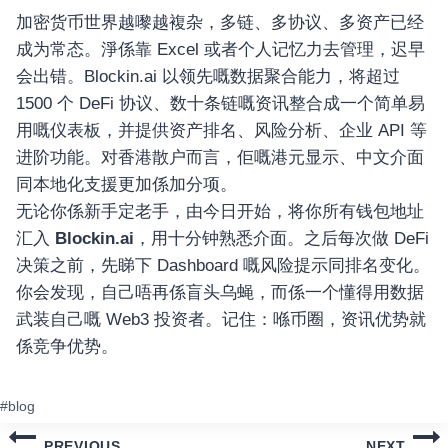
加密货币世界越嚟越複杂，多链、多协议、多资产已经
成为常态。淨係靠 Excel 或者个人记忆力去管理，迟早
会出错。Blockin.ai 以领先嘅数据聚合能力，将超过
1500 个 DeFi 协议、数十条链嘅资讯整合成一个简单易
用嘅仪表板，并提供资产排名、风险分析、企业 API 等
进阶功能。对香港散户而言，佢嘅港元显示、中文介面
同本地化支援更加係加分项。
无论你係新手定老手，由今日开始，将你所有钱包地址
汇入
Blockin.ai
，用十分钟熟悉介面。之后每次做 DeFi
决策之前，先睇下 Dashboard 嘅风险提示同排名变化。
你会发现，自己唔再係盲头乌蝇，而係一个懂得用数据
武装自己嘅 Web3 投资者。记住：喺币圈，资讯优势就
係竞争优势。
ost
#
blog
ags:
แนะแนว
PREVIOUS
NEXT