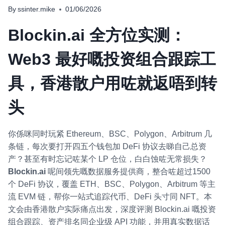
By
ssinter.mike
01/06/2026
Blockin.ai 全方位实测：
Web3 最好嘅投资组合跟踪工
具，香港散户用咗就返唔到转
头
你係咪同时玩紧 Ethereum、BSC、Polygon、Arbitrum 几
条链，每次要打开四五个钱包加 DeFi 协议去睇自己总资
产？甚至有时忘记咗某个 LP 仓位，白白蚀咗无常损失？
Blockin.ai
呢间领先嘅数据服务提供商，整合咗超过1500
个 DeFi 协议，覆盖 ETH、BSC、Polygon、Arbitrum 等主
流 EVM 链，帮你一站式追踪代币、DeFi 头寸同 NFT。本
文会由香港散户实际痛点出发，深度评测 Blockin.ai 嘅投资
组合跟踪、资产排名同企业级 API 功能，并用真实数据话