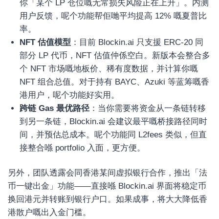
你「某个 LP 仓位嘅无常损失风险正在上升」。内测
用户反馈，呢个功能帮佢哋平均提高 12% 嘅夏普比
率。
NFT 估值模型
：目前 Blockin.ai 只支援 ERC-20 同
部分 LP 代币，NFT 估值仲係空白。新版本会整合多
个 NFT 市场嘅地板价、稀有度数据，并计算你嘅
NFT 组合总值。对于持有 BAYC、Azuki 等蓝筹嘅香
港用户，呢个功能好实用。
跨链 Gas 最优路径
：当你需要将资金从一条链转移
到另一条链，Blockin.ai 会建议最平嘅桥接路径同时
间，并预估总成本。呢个功能同 L2fees 类似，但直
接整合喺 portfolio 入面，更方便。
另外，团队透露会同香港某间虚拟银行合作，推出「法
币一键出金」功能——直接喺 Blockin.ai 界面将稳定币
换回港元并转账到银行户口。如果成事，将大大降低香
港散户嘅出入金门槛。