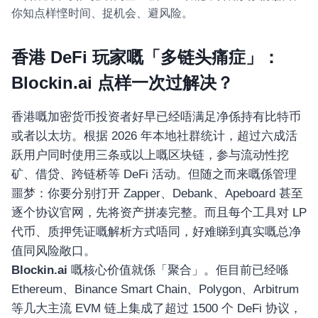
你知点样悭时间、捉机会、避风险。
香港 DeFi 玩家嘅「多链头痛症」：
Blockin.ai 点样一次过解决？
香港嘅加密货币投资者好早已经唔满足净係持有比特币
或者以太坊。根据 2026 年本地社群统计，超过六成活
跃用户同时使用三条或以上嘅区块链，参与流动性挖
矿、借贷、跨链桥等 DeFi 活动。但随之而来嘅係管理
噩梦：你要分别打开 Zapper、Debank、Apeboard 甚至
逐个协议官网，先将资产拼凑完整。而且每个工具对 LP
代币、质押凭证嘅解析方式唔同，好难睇到真实嘅总净
值同风险敞口。
Blockin.ai
嘅核心价值就係「聚合」。佢目前已经喺
Ethereum、Binance Smart Chain、Polygon、Arbitrum
等几大主流 EVM 链上集成了超过 1500 个 DeFi 协议，