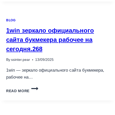
被
割
韭
BLOG
菜？
CH
1win зеркало официального
加
密
сайта букмекера рабочее на
中
сегодня.268
心
學
院
By
ssinter.pear
13/09/2025
2026
最
1win — зеркало официального сайта букмекера,
強
рабочее на…
防
詐
1WIN
與
READ MORE
ЗЕРКАЛО
投
ОФИЦИАЛЬНОГО
資
САЙТА
實
БУКМЕКЕРА
戰
РАБОЧЕЕ