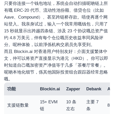
只要你连接一个钱包地址，系统会自动扫描呢啲链上所
有嘅 ERC-20 代币、流动性池份额、借贷仓位（比如
Aave、Compound）、甚至跨链桥存款。唔使再逐个网
站登入。我亲身试过，输入一个我常用嘅钱包，只用了
15 秒就显示出跨越四条链、涉及 23 个协议嘅总资产值
约 4.8 万美元，仲有每个仓位嘅历史收益率同风险评
分。呢种体验，以前淨係机构交易员先享受到。
而且 Blockin.ai 对香港用户特别友好：介面支援繁体中
文，仲可以将资产直接显示为港元（HKD）。你可以即
时知道自己嘅加密资产净值等于几多「茶餐厅常餐」。
呢啲本地化细节，係其他国际投资组合跟踪器经常忽略
嘅。
功能
Blockin.ai
Zapper
Debank
Ap
15+ EVM
10 条
主要 7
支援链数量
8 
链
左右
条