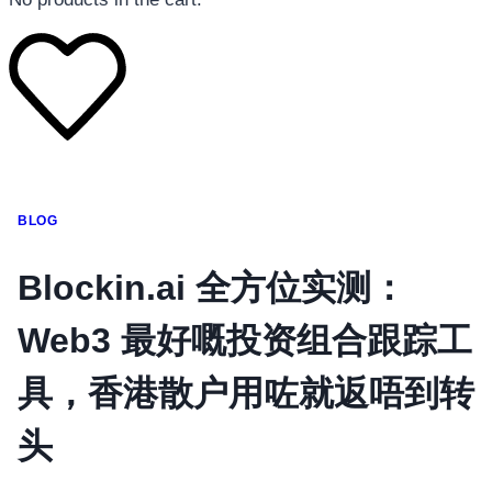
โทรศัพท์มือถือ
BLOG
โทรศัพท์มือถือ
โทรศัพท์มือถือ
Blockin.ai 全方位实测：
อุปกรณ์เสริมโทรศัพท์
Web3 最好嘅投资组合跟踪工
สินค้าตามแบรนด์
具，香港散户用咗就返唔到转
头