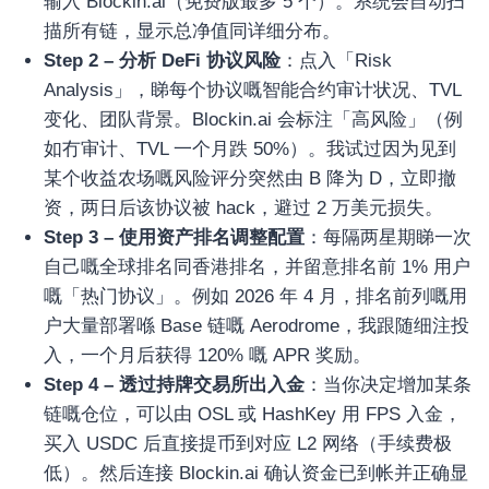
输入 Blockin.ai（免费版最多 5 个）。系统会自动扫
描所有链，显示总净值同详细分布。
Step 2 – 分析 DeFi 协议风险
：点入「Risk
Analysis」，睇每个协议嘅智能合约审计状况、TVL
变化、团队背景。Blockin.ai 会标注「高风险」（例
如冇审计、TVL 一个月跌 50%）。我试过因为见到
某个收益农场嘅风险评分突然由 B 降为 D，立即撤
资，两日后该协议被 hack，避过 2 万美元损失。
Step 3 – 使用资产排名调整配置
：每隔两星期睇一次
自己嘅全球排名同香港排名，并留意排名前 1% 用户
嘅「热门协议」。例如 2026 年 4 月，排名前列嘅用
户大量部署喺 Base 链嘅 Aerodrome，我跟随细注投
入，一个月后获得 120% 嘅 APR 奖励。
Step 4 – 透过持牌交易所出入金
：当你决定增加某条
链嘅仓位，可以由 OSL 或 HashKey 用 FPS 入金，
买入 USDC 后直接提币到对应 L2 网络（手续费极
低）。然后连接 Blockin.ai 确认资金已到帐并正确显