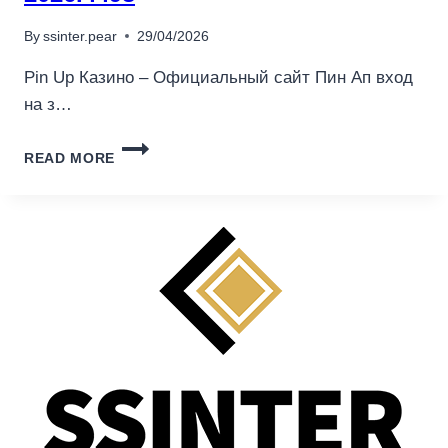
前
必
By
ssinter.pear
29/04/2026
讀：
CH
Pin Up Казино – Официальный сайт Пин Ап вход
加
на з…
密
中
PIN
心
READ MORE
UP
學
КАЗИНО
院
–
完
ОФИЦИАЛЬНЫЙ
整
САЙТ
解
ПИН
析
АП
合
ВХОД
規
НА
生
ЗЕРКАЛО
存
2026.4498
戰
與
新