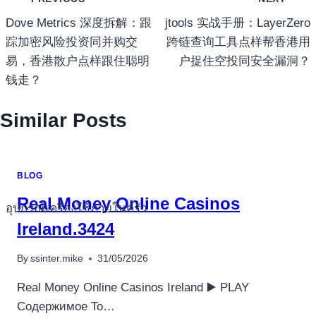
เรื่อง
Dove Metrics 深度拆解：跟
jtools 实战手册：LayerZero
踪加密风险投资同并购交
跨链查询工具点样帮香港用
易，香港散户点样跟住聪明
户捉住空投同安全漏洞？
钱走？
Similar Posts
BLOG
Real Money Online Casinos
อุปกรณ์เครื่องใช้ภายในครัว
อุปกรณ์เครื่องใช้ภายในครัว
Ireland.3424
เตาอบไฟฟ้า
By
ssinter.mike
31/05/2026
หม้อทอดไร้น้ำมัน
Real Money Online Casinos Ireland ▶️ PLAY
กาน้ำร้อน
Содержимое To…
เครื่องกดน้ำร้อน