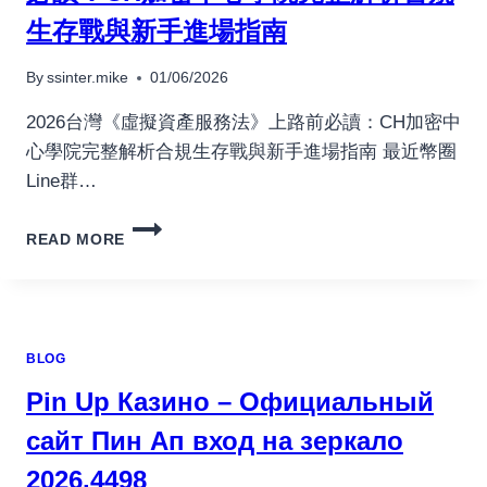
生存戰與新手進場指南
By
ssinter.mike
01/06/2026
2026台灣《虛擬資產服務法》上路前必讀：CH加密中
心學院完整解析合規生存戰與新手進場指南 最近幣圈
Line群…
2026
READ MORE
台
灣
《虛
擬
資
BLOG
產
服
Pin Up Казино – Официальный
務
法》
сайт Пин Ап вход на зеркало
上
2026.4498
路