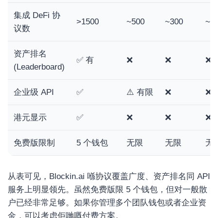
集成 DeFi 协
>1500
~500
~300
~4
议数
资产排名
✅ 有
❌
❌
❌
(Leaderboard)
企业级 API
✅
⚠️ 有限
❌
❌
港元显示
✅
❌
❌
❌
免费版限制
5 个钱包
无限
无限
无
从表可见，Blockin.ai 喺协议覆盖广度、资产排名同 API
服务上明显领先。虽然免费版限 5 个钱包，但对一般散
户已经非常足够。如果你管理多个团队钱包或者企业资
金，可以考虑佢哋嘅付费方案。