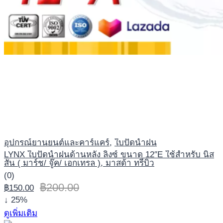
อุปกรณ์ยานยนต์และคาร์แคร์
,
ใบปัดน้ำฝน
LYNX ใบปัดน้ำฝนด้านหลัง ลิ้งซ์ ขนาด 12″E ใช้สำหรับ นิส
สัน ( มาร์ช/ จู๊ค/ เอกเทรล ), มาสด้า ทรีบิว
(0)
฿
200.00
฿
150.00
↓ 25%
ดูเพิ่มเติม