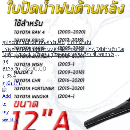
อุปกรณ์ยานยนต์และคาร์แคร์
,
ใบปัดน้ำฝน
LYNX ใบปัดน้ำฝนด้านหลัง ลิ้งซ์ ขนาด 12″A ใช้สำหรับ โต
โยต้า ( ราฟ4/ พรีอุส/ ยาริส/ อแวนซ่า/ วิช/ ซีเอชอาร์/
ฟอร์จูนเนอร์/ อินโนวา ), มาสด้า 3
(0)
฿
200.00
฿
135.00
↓ 33%
ดูเพิ่มเติม