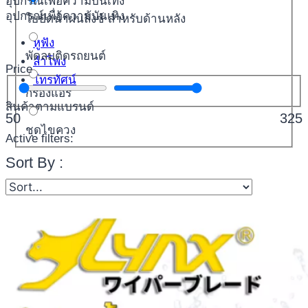
อุปกรณ์เพื่อความบันเทิง
อุปกรณ์เพื่อความบันเทิง
ใบปัดน้ำฝนลิ้งซ์ สำหรับด้านหลัง
หูฟัง
พัดลมติดรถยนต์
ลำโพง
Price
โทรทัศน์
กรองแอร์
สินค้าตามแบรนด์
50
325
ชุดไขควง
Active filters:
Sort By :