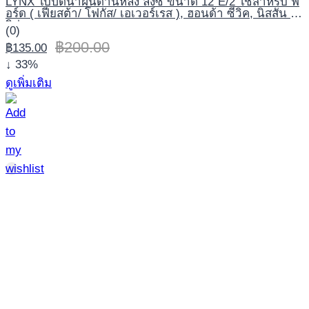
LYNX ใบปัดน้ำฝนด้านหลัง ลิ้งซ์ ขนาด 12″E/2 ใช้สำหรับ ฟ
อร์ด ( เฟียสต้า/ โฟกัส/ เอเวอร์เรส ), ฮอนด้า ซีวิค, นิสสัน ลิ
วิน่า
(0)
฿
200.00
฿
135.00
↓ 33%
ดูเพิ่มเติม