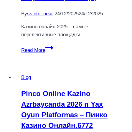
By
ssinter.pear
24/12/2025
24/12/2025
Казино онлайн 2025 – самые
перспективные площадки…
2025
Read More
самые
перспективные
площадки
Blog
для
любителей
Pinco Online Kazino
азартных
Azrbaycanda 2026 n Yax
игр.1821
(2)
Oyun Platformas – Пинко
Казино Онлайн.6772