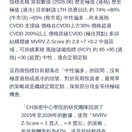
指標名稱 當前數值 (2026.06) 歷史極值 (過熱) 歷史
極值 (過冷) 目前解讀 LTH 供應佔比 約 74% >80%
(牛市頂) <65% (熊市底) 中性偏多，尚未過熱
CVDD 支撐線 價格在CVDD上方30% 價格超過
CVDD 200%以上 價格跌破CVDD (極佳買點) 多頭
結構穩健 MVRV Z-Score 約 2.8 >7 <0.2 中值區
域，可持續累積 風險儲備指標 (RCP) 約 65 >95 (過
熱) <30 (超賣) 中性，適合定期定額
這四個指標目前都落在「中性偏多」的區間，沒有
極度過熱或過冷的信號。對於長期投資者，最簡單
的策略就是繼續定期定額，保留部分現金等待極端
機會。
「CH加密中心學院的研究團隊回測了
2015年至2026年的數據，使用『MVRV
Z-Score < 1 買入，> 6 賣出』的策略，
年化報酬率約為42%，遠高於純粹持有