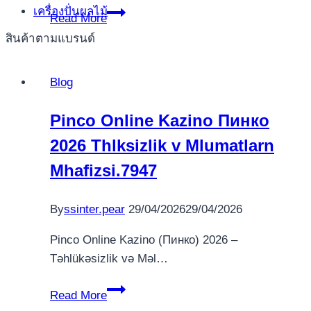
เครื่องปั่นผลไม้
Pokerdom
Read More
официальный
สินค้าตามแบรนด์
сайт
–
Blog
онлайн
казино
Pinco Online Kazino Пинко
и
2026 Thlksizlik v Mlumatlarn
покер
рум.144
Mhafizsi.7947
By
ssinter.pear
29/04/2026
29/04/2026
Pinco Online Kazino (Пинко) 2026 –
Təhlükəsizlik və Məl…
Pinco
Read More
Online