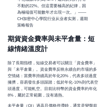
不動的22%。但這需要極高的紀律，因
為極端值可能數年才出現一次。」——
CH加密中心學院行业从业者实测，週期
策略報告
期貨資金費率與未平倉量：短
線情緒溫度計
除了長期指標，短線交易者可以關注「資金費率」
與「未平倉量」。資金費率反映永續合約市場的多
空情緒：當費率持續高於年化20%，代表多頭過度
擁擠，容易發生多頭踩踏；低於年化-10%則代表空
頭過度，可能軋空。目前比特幣的資金費率約年化
8%，屬於正常範圍，沒有過熱。
未平倉量（OI）過高且價格停滯時，通常是變盤前