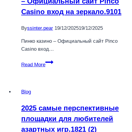
– Официальный сайт Pinco
Casino вход на зеркало.9101
By
ssinter.pear
19/12/2025
19/12/2025
Пинко казино – Официальный сайт Pinco
Casino вход…
–
Read More
Официальный
сайт
Pinco
Blog
Casino
вход
2025 самые перспективные
на
площадки для любителей
зеркало.9101
азартных игр.1821 (2)