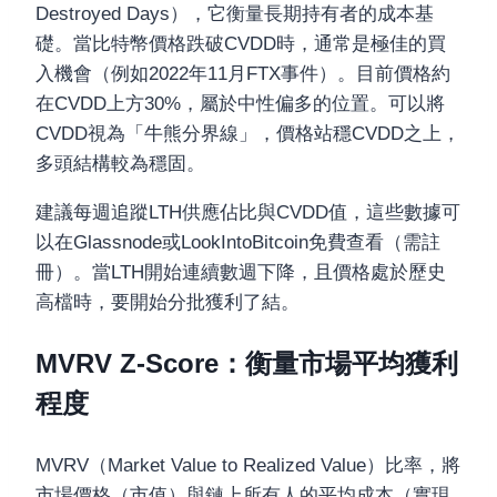
Destroyed Days），它衡量長期持有者的成本基
礎。當比特幣價格跌破CVDD時，通常是極佳的買
入機會（例如2022年11月FTX事件）。目前價格約
在CVDD上方30%，屬於中性偏多的位置。可以將
CVDD視為「牛熊分界線」，價格站穩CVDD之上，
多頭結構較為穩固。
建議每週追蹤LTH供應佔比與CVDD值，這些數據可
以在Glassnode或LookIntoBitcoin免費查看（需註
冊）。當LTH開始連續數週下降，且價格處於歷史
高檔時，要開始分批獲利了結。
MVRV Z-Score：衡量市場平均獲利
程度
MVRV（Market Value to Realized Value）比率，將
市場價格（市值）與鏈上所有人的平均成本（實現