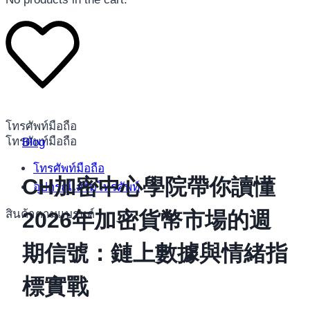
โทรศัพท์มือถือ
โทรศัพท์มือถือ
Blog
โทรศัพท์มือถือ
CH加密中心學院帶你讀懂
อุปกรณ์เสริมโทรศัพท์
สินค้าตามแบรนด์
2026年加密貨幣市場的週
期信號：鏈上數據與情緒指
標實戰