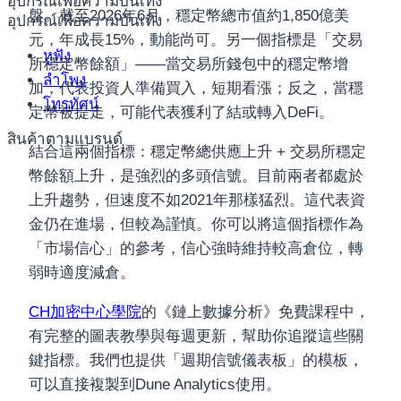
อุปกรณ์เพื่อความบันเทิง
盤。截至2026年6月，穩定幣總市值約1,850億美
อุปกรณ์เพื่อความบันเทิง
元，年成長15%，動能尚可。另一個指標是「交易
หูฟัง
所穩定幣餘額」——當交易所錢包中的穩定幣增
ลำโพง
加，代表投資人準備買入，短期看漲；反之，當穩
โทรทัศน์
定幣被提走，可能代表獲利了結或轉入DeFi。
สินค้าตามแบรนด์
結合這兩個指標：穩定幣總供應上升 + 交易所穩定
幣餘額上升，是強烈的多頭信號。目前兩者都處於
上升趨勢，但速度不如2021年那樣猛烈。這代表資
金仍在進場，但較為謹慎。你可以將這個指標作為
「市場信心」的參考，信心強時維持較高倉位，轉
弱時適度減倉。
CH加密中心學院
的《鏈上數據分析》免費課程中，
有完整的圖表教學與每週更新，幫助你追蹤這些關
鍵指標。我們也提供「週期信號儀表板」的模板，
可以直接複製到Dune Analytics使用。