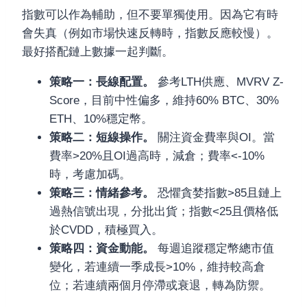
指數可以作為輔助，但不要單獨使用。因為它有時
會失真（例如市場快速反轉時，指數反應較慢）。
最好搭配鏈上數據一起判斷。
策略一：長線配置。
參考LTH供應、MVRV Z-
Score，目前中性偏多，維持60% BTC、30%
ETH、10%穩定幣。
策略二：短線操作。
關注資金費率與OI。當
費率>20%且OI過高時，減倉；費率<-10%
時，考慮加碼。
策略三：情緒參考。
恐懼貪婪指數>85且鏈上
過熱信號出現，分批出貨；指數<25且價格低
於CVDD，積極買入。
策略四：資金動能。
每週追蹤穩定幣總市值
變化，若連續一季成長>10%，維持較高倉
位；若連續兩個月停滯或衰退，轉為防禦。