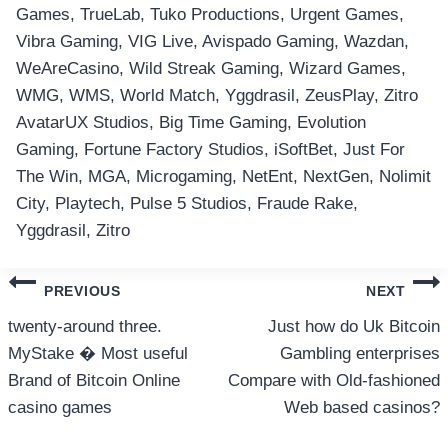
อุปกรณ์เพื่อความบันเทิง
Games, TrueLab, Tuko Productions, Urgent Games,
อุปกรณ์เพื่อความบันเทิง
Vibra Gaming, VIG Live, Avispado Gaming, Wazdan,
หูฟัง
WeAreCasino, Wild Streak Gaming, Wizard Games,
ลำโพง
WMG, WMS, World Match, Yggdrasil, ZeusPlay, Zitro
โทรทัศน์
AvatarUX Studios, Big Time Gaming, Evolution
Gaming, Fortune Factory Studios, iSoftBet, Just For
สินค้าตามแบรนด์
The Win, MGA, Microgaming, NetEnt, NextGen, Nolimit
City, Playtech, Pulse 5 Studios, Fraude Rake,
Yggdrasil, Zitro
แนะแนว
PREVIOUS
NEXT
เรื่อง
twenty-around three.
Just how do Uk Bitcoin
MyStake � Most useful
Gambling enterprises
Brand of Bitcoin Online
Compare with Old-fashioned
casino games
Web based casinos?