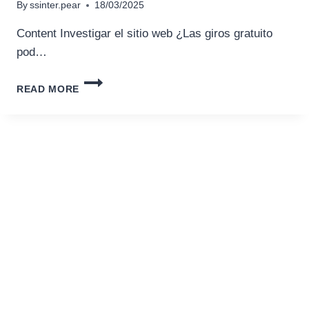
By
ssinter.pear
18/03/2025
Content Investigar el sitio web ¿Las giros gratuito
pod…
BANANA
READ MORE
SPLASH
MÁQUINA
TRAGAMONEDAS
DE
BALDE
EN
LÍNEA
SOLUCIONA
WAZDAN
TRAGAMONEDAS
DE
JUEGO
JOVIALES
NUESTRO
OBJETIVO