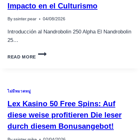
EINZAHLUNG
Impacto en el Culturismo
SPIELBANK
BRANDNEUE
By
ssinter.pear
04/08/2026
CASINOS
VERZEICHNIS
Introducción al Nandrobolin 250 Alpha El Nandrobolin
NEUNTER
25…
MONAT
DES
NANDROBOLIN
JAHRES
READ MORE
250
2025
ALPHA:
SU
IMPACTO
EN
ไม่มีหมวดหมู่
EL
CULTURISMO
Lex Kasino 50 Free Spins: Auf
diese weise profitieren Die leser
durch diesem Bonusangebot!
By
ssinter.mike
02/04/2026