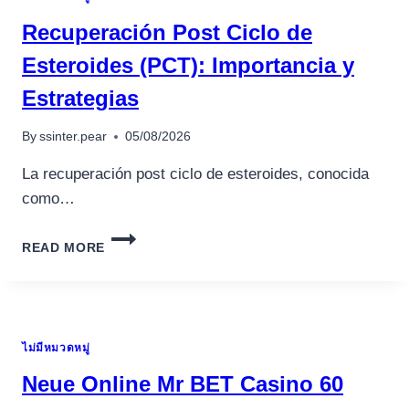
Recuperación Post Ciclo de
Esteroides (PCT): Importancia y
Estrategias
By
ssinter.pear
05/08/2026
La recuperación post ciclo de esteroides, conocida
como…
RECUPERACIÓN
READ MORE
POST
CICLO
DE
ESTEROIDES
(PCT):
ไม่มีหมวดหมู่
IMPORTANCIA
Y
Neue Online Mr BET Casino 60
ESTRATEGIAS