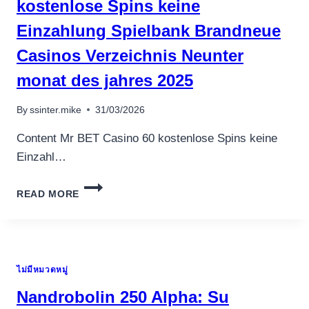
kostenlose Spins keine
Einzahlung Spielbank Brandneue
Casinos Verzeichnis Neunter
monat des jahres 2025
By
ssinter.mike
31/03/2026
Content Mr BET Casino 60 kostenlose Spins keine
Einzahl…
NEUE
READ MORE
ONLINE
MR
BET
CASINO
60
ไม่มีหมวดหมู่
KOSTENLOSE
SPINS
Nandrobolin 250 Alpha: Su
KEINE