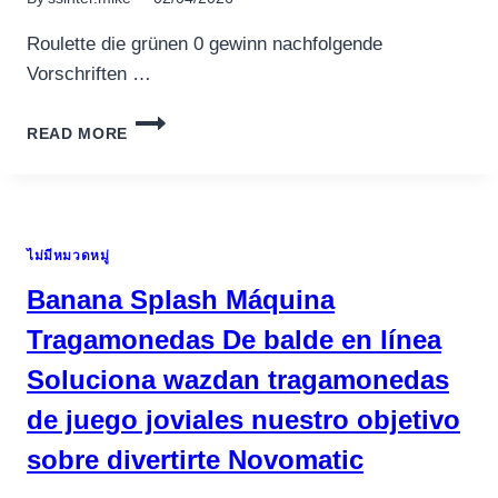
Roulette die grünen 0 gewinn nachfolgende
Vorschriften …
LEX
READ MORE
KASINO
50
FREE
SPINS:
AUF
ไม่มีหมวดหมู่
DIESE
WEISE
Banana Splash Máquina
PROFITIEREN
DIE
Tragamonedas De balde en línea
LESER
Soluciona wazdan tragamonedas
DURCH
DIESEM
de juego joviales nuestro objetivo
BONUSANGEBOT!
sobre divertirte Novomatic