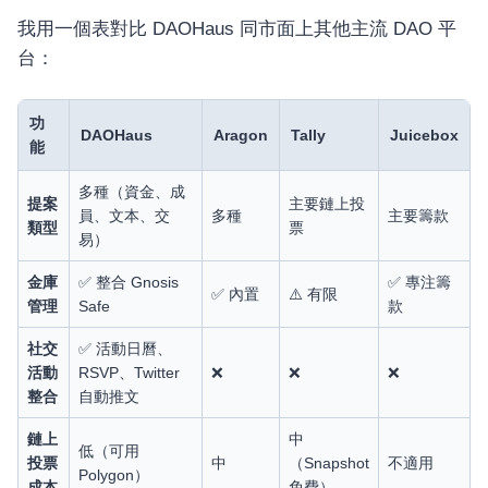
我用一個表對比 DAOHaus 同市面上其他主流 DAO 平
台：
功
DAOHaus
Aragon
Tally
Juicebox
能
多種（資金、成
提案
主要鏈上投
員、文本、交
多種
主要籌款
類型
票
易）
金庫
✅ 整合 Gnosis
✅ 專注籌
✅ 內置
⚠️ 有限
管理
Safe
款
社交
✅ 活動日曆、
活動
RSVP、Twitter
❌
❌
❌
整合
自動推文
鏈上
中
低（可用
投票
中
（Snapshot
不適用
Polygon）
成本
免費）