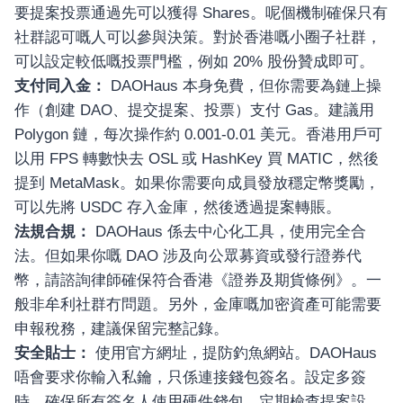
要提案投票通過先可以獲得 Shares。呢個機制確保只有
社群認可嘅人可以參與決策。對於香港嘅小圈子社群，
可以設定較低嘅投票門檻，例如 20% 股份贊成即可。
支付同入金：
DAOHaus 本身免費，但你需要為鏈上操
作（創建 DAO、提交提案、投票）支付 Gas。建議用
Polygon 鏈，每次操作約 0.001-0.01 美元。香港用戶可
以用 FPS 轉數快去 OSL 或 HashKey 買 MATIC，然後
提到 MetaMask。如果你需要向成員發放穩定幣獎勵，
可以先將 USDC 存入金庫，然後透過提案轉賬。
法規合規：
DAOHaus 係去中心化工具，使用完全合
法。但如果你嘅 DAO 涉及向公眾募資或發行證券代
幣，請諮詢律師確保符合香港《證券及期貨條例》。一
般非牟利社群冇問題。另外，金庫嘅加密資產可能需要
申報稅務，建議保留完整記錄。
安全貼士：
使用官方網址，提防釣魚網站。DAOHaus
唔會要求你輸入私鑰，只係連接錢包簽名。設定多簽
時，確保所有簽名人使用硬件錢包。定期檢查提案設