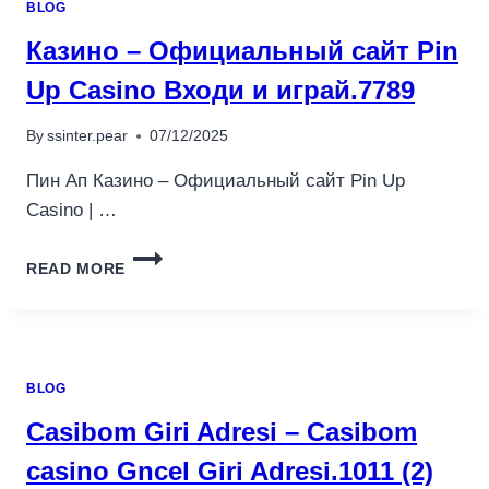
BLOG
PERSONVERN.2556
Казино – Официальный сайт Pin
Up Casino Входи и играй.7789
By
ssinter.pear
07/12/2025
Пин Ап Казино – Официальный сайт Pin Up
Casino | …
КАЗИНО
READ MORE
–
ОФИЦИАЛЬНЫЙ
САЙТ
PIN
UP
BLOG
CASINO
ВХОДИ
Casibom Giri Adresi – Casibom
И
ИГРАЙ.7789
casino Gncel Giri Adresi.1011 (2)