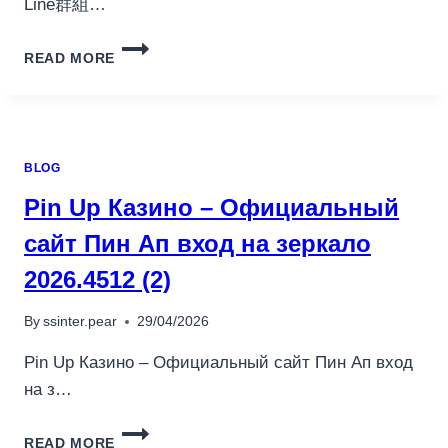
Line群組…
2026
READ MORE
台
灣
《虛
擬
資
BLOG
產
服
Pin Up Казино – Официальный
務
法》
сайт Пин Ап вход на зеркало
三
2026.4512 (2)
讀
倒
數：
By
ssinter.pear
29/04/2026
CH
加
Pin Up Казино – Официальный сайт Пин Ап вход
密
на з…
中
心
PIN
學
READ MORE