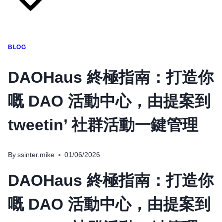
BLOG
DAOHaus 終極指南：打造你
โทรศัพท์มือถือ
嘅 DAO 活動中心，由提案到
โทรศัพท์มือถือ
โทรศัพท์มือถือ
tweetin’ 社群活動一鍵管理
อุปกรณ์เสริมโทรศัพท์
สินค้าตามแบรนด์
By
ssinter.mike
01/06/2026
DAOHaus 終極指南：打造你
嘅 DAO 活動中心，由提案到