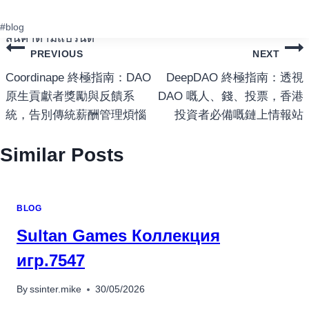
เครื่องปั่นผลไม้
ost
#
blog
สินค้าตามแบรนด์
ags:
แนะแนว
PREVIOUS
NEXT
เรื่อง
Coordinape 終極指南：DAO
DeepDAO 終極指南：透視
原生貢獻者獎勵與反饋系
DAO 嘅人、錢、投票，香港
統，告別傳統薪酬管理煩惱
投資者必備嘅鏈上情報站
Similar Posts
BLOG
Sultan Games Коллекция
игр.7547
By
ssinter.mike
30/05/2026