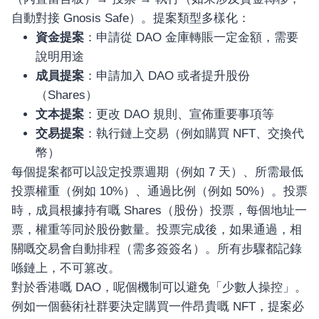
自動對接 Gnosis Safe）。提案類型多樣化：
資金提案
：申請從 DAO 金庫轉賬一定金額，需要
說明用途
成員提案
：申請加入 DAO 或者提升股份
（Shares）
文本提案
：更改 DAO 規則、宣佈重要事項等
交易提案
：執行鏈上交易（例如購買 NFT、交換代
幣）
每個提案都可以設定投票週期（例如 7 天）、所需最低
投票權重（例如 10%）、通過比例（例如 50%）。投票
時，成員根據持有嘅 Shares（股份）投票，每個地址一
票，權重等同於股份數量。投票完成後，如果通過，相
關嘅交易會自動排程（需多簽簽名）。所有步驟都記錄
喺鏈上，不可篡改。
對於香港嘅 DAO，呢個機制可以避免「少數人操控」。
例如一個藝術社群要決定購買一件昂貴嘅 NFT，提案必