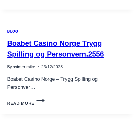
UP
院
КАЗИНО
完
–
整
ОФИЦИАЛЬНЫЙ
解
САЙТ
析
BLOG
ПИН
合
АП
Boabet Casino Norge Trygg
規
ВХОД
生
НА
Spilling og Personvern.2556
存
ЗЕРКАЛО
戰
2026.4512
By
ssinter.mike
23/12/2025
與
(2)
新
Boabet Casino Norge – Trygg Spilling og
手
Personver…
進
場
BOABET
指
READ MORE
CASINO
南
NORGE
TRYGG
SPILLING
OG