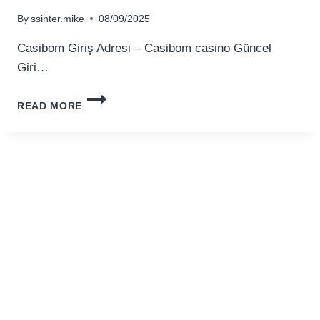
By
ssinter.mike
08/09/2025
Casibom Giriş Adresi – Casibom casino Güncel
Giri…
CASIBOM
READ MORE
GIRI
ADRESI
–
CASIBOM
CASINO
GNCEL
GIRI
ADRESI.1011
(2)