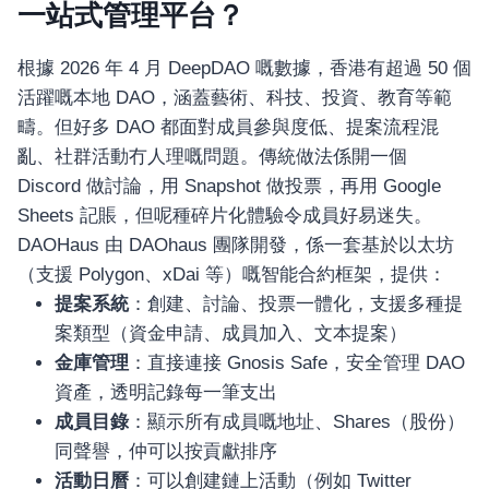
一站式管理平台？
根據 2026 年 4 月 DeepDAO 嘅數據，香港有超過 50 個
活躍嘅本地 DAO，涵蓋藝術、科技、投資、教育等範
疇。但好多 DAO 都面對成員參與度低、提案流程混
亂、社群活動冇人理嘅問題。傳統做法係開一個
Discord 做討論，用 Snapshot 做投票，再用 Google
Sheets 記賬，但呢種碎片化體驗令成員好易迷失。
DAOHaus 由 DAOhaus 團隊開發，係一套基於以太坊
（支援 Polygon、xDai 等）嘅智能合約框架，提供：
提案系統
：創建、討論、投票一體化，支援多種提
案類型（資金申請、成員加入、文本提案）
金庫管理
：直接連接 Gnosis Safe，安全管理 DAO
資產，透明記錄每一筆支出
成員目錄
：顯示所有成員嘅地址、Shares（股份）
同聲譽，仲可以按貢獻排序
活動日曆
：可以創建鏈上活動（例如 Twitter