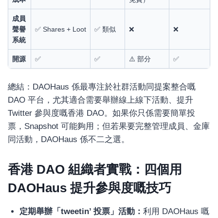
อุปกรณ์เพื่อความบันเทิง
อุปกรณ์เพื่อความบันเทิง
成員
聲譽
✅ Shares + Loot
✅ 類似
❌
❌
หูฟัง
系統
ลำโพง
โทรทัศน์
開源
✅
✅
⚠️ 部分
✅
สินค้าตามแบรนด์
總結：DAOHaus 係最專注於社群活動同提案整合嘅
DAO 平台，尤其適合需要舉辦線上線下活動、提升
Twitter 參與度嘅香港 DAO。如果你只係需要簡單投
票，Snapshot 可能夠用；但若果要完整管理成員、金庫
同活動，DAOHaus 係不二之選。
香港 DAO 組織者實戰：四個用
DAOHaus 提升參與度嘅技巧
定期舉辦「tweetin’ 投票」活動：
利用 DAOHaus 嘅