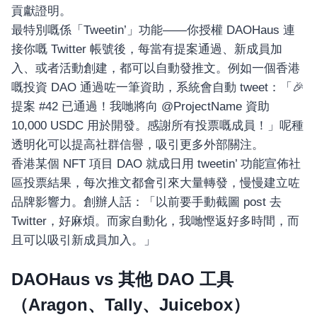
貢獻證明。
最特別嘅係「Tweetin’」功能——你授權 DAOHaus 連
接你嘅 Twitter 帳號後，每當有提案通過、新成員加
入、或者活動創建，都可以自動發推文。例如一個香港
嘅投資 DAO 通過咗一筆資助，系統會自動 tweet：「🎉
提案 #42 已通過！我哋將向 @ProjectName 資助
10,000 USDC 用於開發。感謝所有投票嘅成員！」呢種
透明化可以提高社群信譽，吸引更多外部關注。
香港某個 NFT 項目 DAO 就成日用 tweetin’ 功能宣佈社
區投票結果，每次推文都會引來大量轉發，慢慢建立咗
品牌影響力。創辦人話：「以前要手動截圖 post 去
Twitter，好麻煩。而家自動化，我哋慳返好多時間，而
且可以吸引新成員加入。」
DAOHaus vs 其他 DAO 工具
（Aragon、Tally、Juicebox）