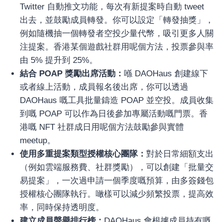
Twitter 自動推文功能，每次有新提案時自動 tweet
出去，並鼓勵成員轉發。你可以設定「轉發抽獎」，
例如隨機抽一個轉發者空投少量代幣，吸引更多人關
注提案。香港某個遊戲社群用呢個方法，投票參與率
由 5% 提升到 25%。
結合 POAP 獎勵出席活動：
喺 DAOHaus 創建線下
或者線上活動，成員報名後出席，你可以透過
DAOHaus 嘅工具批量鑄造 POAP 並空投。成員收集
到嘅 POAP 可以作為日後參加專屬活動嘅門票。香
港嘅 NFT 社群成日用呢個方法鼓勵參與實體
meetup。
使用多重提案類型授權核心團隊：
對於日常細額支出
（例如雲端服務費、社群獎勵），可以創建「批量交
易提案」，一次過申請一個季度嘅預算，由多簽錢包
授權核心團隊執行。噉樣可以減少頻繁投票，提高效
率，同時保持透明度。
建立成員聲譽排行榜：
DAOHaus 會根據成員持有嘅