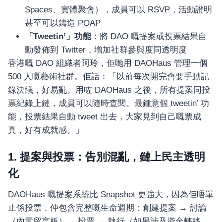
Spaces、實體聚會），成員可以 RSVP，活動證明
甚至可以鑄造 POAP
「Tweetin’」功能
：將 DAO 嘅提案或投票結果自
動發佈到 Twitter，增加社群參與度同透明度
香港嘅 DAO 組織者阿玲，佢哋用 DAOHaus 管理一個
500 人嘅藝術社群。佢話：「以前每次開完會要手動記
錄決議，好易亂。用咗 DAOHaus 之後，所有提案同投
票紀錄上鏈，成員可以隨時查閱。最鍾意個 tweetin’ 功
能，投票結果自動 tweet 出去，大家見到自己嘅票成
真，好有成就感。」
1. 提案與投票：告別混亂，鏈上民主透明
化
DAOHaus 嘅提案系統比 Snapshot 更強大，因為佢唔單
止係投票，仲包含完整嘅生命週期：創建提案 → 討論
（內置留言板）→ 投票 → 執行（如果涉及資金轉移，