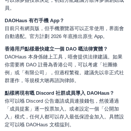
可以係多簽投票決定，初始分配建議分散俾多個創始成
員。
DAOHaus 有冇手機 App？
目前只有網頁版，但手機瀏覽器可以正常使用，界面會
自動適配。官方計劃 2026 年底推出原生 App。
香港用戶點樣最快建立一個 DAO 嘅法律實體？
DAOHaus 本身係鏈上工具，唔會提供法律建議。如果
你需要將 DAO 註冊為香港公司，可以考慮「社團條
例」或「有限公司」，但過程繁複。建議先以非正式社
群運作，等規模大啲再諮詢律師。
อุปกรณ์เครื่องใช้ภายในครัว
อุปกรณ์เครื่องใช้ภายในครัว
點樣將現有嘅 Discord 社群成員導入 DAOHaus？
你可以喺 Discord 公告邀請成員連接錢包，然後通過
เตาอบไฟฟ้า
「成員提案」逐一投票加入。或者設定一個「公開加
หม้อทอดไร้น้ำมัน
入」模式，任何人都可以存入最低保證金加入。具體設
กาน้ำร้อน
定可以喺 DAOHaus 文檔揾到。
เครื่องกดน้ำร้อน