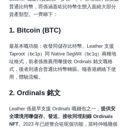
普通比特幣，而係涵蓋咗比特幣生態入面絕大部分
資產類型。一齊睇下：
1. Bitcoin (BTC)
最基本嘅功能：收發同儲存比特幣。Leather 支援
Taproot（bc1p）同 Native SegWit（bc1q）兩種地
址格式，前者係推薦用嚟接收 Ordinals 銘文嘅格
式，後者則適合普通比特幣轉賬。喺香港網絡下使
用，體驗流暢。
2. Ordinals 銘文
Leather 係最早支援 Ordinals 嘅錢包之一，
提供安
全環境用嚟儲存、發送、接收同埋刻錄 Ordinals
NFT
。2023 年已經整合咗呢個功能，當時仲喺幾個