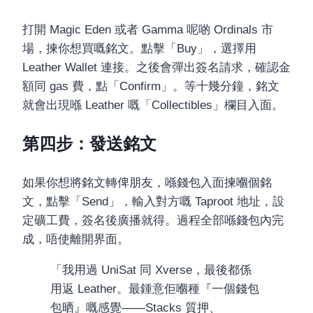
打開 Magic Eden 或者 Gamma 呢啲 Ordinals 市
場，揀你想買嘅銘文。點擊「Buy」，選擇用
Leather Wallet 連接。之後會彈出簽名請求，確認金
額同 gas 費，點「Confirm」。等十幾分鐘，銘文
就會出現喺 Leather 嘅「Collectibles」欄目入面。
第四步：發送銘文
如果你想將銘文轉俾朋友，喺錢包入面揀嗰個銘
文，點擊「Send」，輸入對方嘅 Taproot 地址，設
定礦工費，簽名後廣播就得。過程全部喺錢包內完
成，唔使離開界面。
「我用過 UniSat 同 Xverse，最後都係
用返 Leather。最鍾意佢嗰種『一個錢包
包晒』嘅感覺——Stacks 質押、