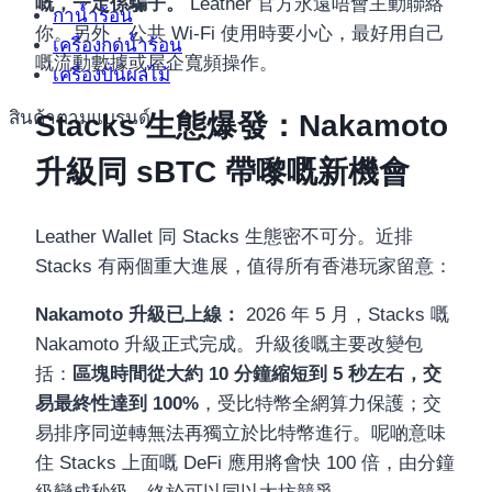
嘅，一定係騙子。
Leather 官方永遠唔會主動聯絡
กาน้ำร้อน
你。另外，公共 Wi-Fi 使用時要小心，最好用自己
เครื่องกดน้ำร้อน
嘅流動數據或屋企寬頻操作。
เครื่องปั่นผลไม้
สินค้าตามแบรนด์
Stacks 生態爆發：Nakamoto
升級同 sBTC 帶嚟嘅新機會
Leather Wallet 同 Stacks 生態密不可分。近排
Stacks 有兩個重大進展，值得所有香港玩家留意：
Nakamoto 升級已上線：
2026 年 5 月，Stacks 嘅
Nakamoto 升級正式完成。升級後嘅主要改變包
括：
區塊時間從大約 10 分鐘縮短到 5 秒左右，交
易最終性達到 100%
，受比特幣全網算力保護；交
易排序同逆轉無法再獨立於比特幣進行。呢啲意味
住 Stacks 上面嘅 DeFi 應用將會快 100 倍，由分鐘