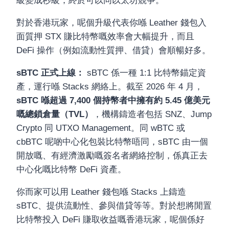
級變成秒級，終於可以同以太坊競爭。
對於香港玩家，呢個升級代表你喺 Leather 錢包入
面質押 STX 賺比特幣嘅效率會大幅提升，而且
DeFi 操作（例如流動性質押、借貸）會順暢好多。
sBTC 正式上線：
sBTC 係一種 1:1 比特幣錨定資
產，運行喺 Stacks 網絡上。截至 2026 年 4 月，
sBTC 喺超過 7,400 個持幣者中擁有約 5.45 億美元
嘅總鎖倉量（TVL）
，機構鑄造者包括 SNZ、Jump
Crypto 同 UTXO Management。同 wBTC 或
cbBTC 呢啲中心化包裝比特幣唔同，sBTC 由一個
開放嘅、有經濟激勵嘅簽名者網絡控制，係真正去
中心化嘅比特幣 DeFi 資產。
你而家可以用 Leather 錢包喺 Stacks 上鑄造
sBTC、提供流動性、參與借貸等等。對於想將閒置
比特幣投入 DeFi 賺取收益嘅香港玩家，呢個係好