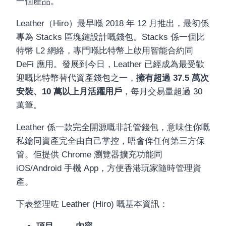
一個產品。
Leather（Hiro）最早喺 2018 年 12 月推出，最初係
專為 Stacks 區塊鏈設計嘅錢包。Stacks 係一個比
特幣 L2 網絡，專門喺比特幣上啟用智能合約同
DeFi 應用。發展到今日，Leather 已經成為最受歡
迎嘅比特幣替代資產錢包之一，
擁有超過 37.5 萬次
安裝、10 萬以上月活躍用戶
，每月交易量超過 30
萬筆。
Leather 係一款完全開源嘅非託管錢包，意味住你嘅
私鑰同資產完全由自己掌控，唔會俾任何第三方保
管。佢提供 Chrome 瀏覽器擴充功能同
iOS/Android 手機 App，方便香港玩家隨時管理資
產。
下表整理咗 Leather (Hiro) 嘅基本資訊：