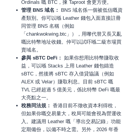
Ordinals 嘅 BTC，揀 Taproot 會更方便。
管理 BNS 域名：
BNS 域名係一個被低估嘅資
產類別。你可以喺 Leather 錢包入面直接註冊
同管理 BNS 名稱（例如
「chankwokwing.btc」），用嚟代替又長又亂
嘅比特幣地址收錢。仲可以試吓喺二級市場買
賣域名。
參與 sBTC DeFi：
如果你想用比特幣賺取收
益，可以喺 Stacks 上用 Leather 錢包鑄造
sBTC，然後將 sBTC 存入借貸協議（例如
ALEX 或 Velar）賺取利息。目前 sBTC 嘅
TVL 已經超過 5 億美元，係比特幣 DeFi 嘅最
大亮點之一。
稅務同法規：
香港目前不徵收資本利得稅，
但如果你嘅交易量大，稅局可能會視為營運收
入。建議用 Leather 嘅「導出交易記錄」功能
定期備份，以備不時之需。另外，2026 年香