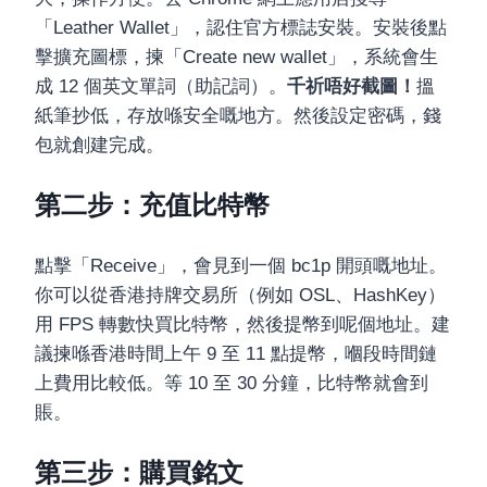
「Leather Wallet」，認住官方標誌安裝。安裝後點
擊擴充圖標，揀「Create new wallet」，系統會生
成 12 個英文單詞（助記詞）。
千祈唔好截圖！
搵
紙筆抄低，存放喺安全嘅地方。然後設定密碼，錢
包就創建完成。
第二步：充值比特幣
點擊「Receive」，會見到一個 bc1p 開頭嘅地址。
你可以從香港持牌交易所（例如 OSL、HashKey）
用 FPS 轉數快買比特幣，然後提幣到呢個地址。建
議揀喺香港時間上午 9 至 11 點提幣，嗰段時間鏈
上費用比較低。等 10 至 30 分鐘，比特幣就會到
賬。
第三步：購買銘文