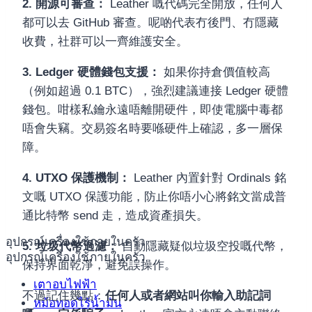
2. 開源可審查：
Leather 嘅代碼完全開放，任何人
都可以去 GitHub 審查。呢啲代表冇後門、冇隱藏
收費，社群可以一齊維護安全。
3. Ledger 硬體錢包支援：
如果你持倉價值較高
（例如超過 0.1 BTC），強烈建議連接 Ledger 硬體
錢包。咁樣私鑰永遠唔離開硬件，即使電腦中毒都
唔會失竊。交易簽名時要喺硬件上確認，多一層保
障。
4. UTXO 保護機制：
Leather 內置針對 Ordinals 銘
文嘅 UTXO 保護功能，防止你唔小心將銘文當成普
通比特幣 send 走，造成資產損失。
อุปกรณ์เครื่องใช้ภายในครัว
5. 垃圾代幣過濾：
自動隱藏疑似垃圾空投嘅代幣，
อุปกรณ์เครื่องใช้ภายในครัว
保持界面乾淨，避免誤操作。
เตาอบไฟฟ้า
不過記住幾點：
任何人或者網站叫你輸入助記詞
หม้อทอดไร้น้ำมัน