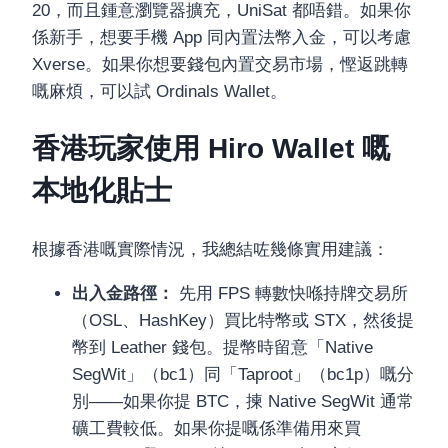
20，而且鍾意瀏覽器擴充，UniSat 都唔錯。如果你
係新手，想要手機 App 同內置法幣入金，可以考慮
Xverse。如果你想要錢包內置交易市場，慳返跳轉
嘅麻煩，可以試 Ordinals Wallet。
香港玩家使用 Hiro Wallet 嘅
本地化貼士
根據香港嘅實際情況，我總結咗幾條實用建議：
出入金路徑：
先用 FPS 轉數快喺持牌交易所
（OSL、HashKey）買比特幣或 STX，然後提
幣到 Leather 錢包。提幣時留意「Native
SegWit」（bc1）同「Taproot」（bc1p）嘅分
別——如果你提 BTC，揀 Native SegWit 通常
礦工費較低。如果你提嘅係準備用來買