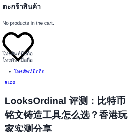
ตะกร้าสินค้า
No products in the cart.
โทรศัพท์มือถือ
โทรศัพท์มือถือ
โทรศัพท์มือถือ
อุปกรณ์เสริมโทรศัพท์
BLOG
สินค้าตามแบรนด์
LooksOrdinal 评测：比特币
铭文铸造工具怎么选？香港玩
家实测分享