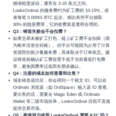
拥堵程度波动，通常在 3-20 美元之间。
LooksOrdinal 的服务费约为矿工费的 10-15%，或
者每笔 0.00001 BTC 起步。相比有些平台抽取
30% 的隐形费用，它的收费算是透明合理的。
Q3：铸造失败会不会扣费？
如果交易未被矿工打包，链上矿工费不会扣除（因
为根本没发生转账）。但平台可能因为占用了计算
资源而扣留少量服务费，具体取决于订单状态。建
议铸造前确认矿工费设置不低于当前最低打包费
率，避免因费率过低而长期未确认。
Q4：注册的域名如何查看和出售？
อุปกรณ์เครื่องใช้ภายในครัว
域名铸造成功后，你会得到一个铭文 ID。可以在
อุปกรณ์เครื่องใช้ภายในครัว
Ordinals 浏览器（如 OrdSpace）输入该 ID 查看。
เตาอบไฟฟ้า
要出售的话，需要去 Magic Eden 或 Ordinals
หม้อทอดไร้น้ำมัน
Wallet 等二级市场挂单，LooksOrdinal 目前不直接
กาน้ำร้อน
提供交易市场。
เครื่องกดน้ำร้อน
Q5：香港用户使用 LooksOrdinal 需要 KYC 吗？