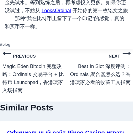
金先试水。等到熟练之后，再考虑投入更多。如果你还
没试过，不妨从
LooksOrdinal
开始你的第一枚铭文之旅
——那种“我在比特币上留下了一个印记”的感觉，真的
和买币不一样。
ost
#
blog
ags:
แนะแนว
PREVIOUS
NEXT
เรื่อง
Magic Eden Bitcoin 完整攻
Best In Slot 深度评测：
略：Ordinals 交易平台 + 比
Ordinals 聚合器怎么选？香
特币 Launchpad，香港玩家
港玩家必看的收藏工具指南
入场指南
Similar Posts
Официальный сайт Pinco Casino играть