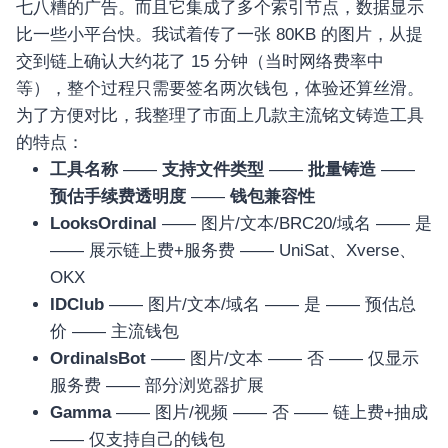
七八糟的广告。而且它集成了多个索引节点，数据显示
比一些小平台快。我试着传了一张 80KB 的图片，从提
交到链上确认大约花了 15 分钟（当时网络费率中
等），整个过程只需要签名两次钱包，体验还算丝滑。
为了方便对比，我整理了市面上几款主流铭文铸造工具
的特点：
工具名称
——
支持文件类型
——
批量铸造
——
预估手续费透明度
——
钱包兼容性
LooksOrdinal
—— 图片/文本/BRC20/域名 —— 是
—— 展示链上费+服务费 —— UniSat、Xverse、
OKX
IDClub
—— 图片/文本/域名 —— 是 —— 预估总
价 —— 主流钱包
OrdinalsBot
—— 图片/文本 —— 否 —— 仅显示
服务费 —— 部分浏览器扩展
Gamma
—— 图片/视频 —— 否 —— 链上费+抽成
—— 仅支持自己的钱包