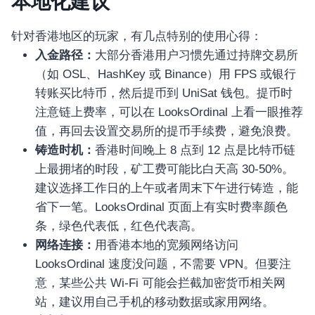
本地化建议
อุปกรณ์เพื่อความบันเทิง
อุปกรณ์เพื่อความบันเทิง
针对香港地区的玩家，有几点特别的使用心得：
หูฟัง
入金路径：
大部分香港用户习惯先通过持牌交易所
ลำโพง
（如 OSL、HashKey 或 Binance）用 FPS 或银行
โทรทัศน์
转账买比特币，然后提币到 UniSat 钱包。提币时
สินค้าตามแบรนด์
注意链上费率，可以在 LooksOrdinal 上看一眼推荐
值，再回去设置交易所的提币手续费，避免浪费。
铸造时机：
香港时间晚上 8 点到 12 点是比特币链
上最拥堵的时段，矿工费可能比白天高 30-50%。
建议选择工作日的上午或者周末下午进行铸造，能
省下一笔。LooksOrdinal 页面上有实时费率颜色
条，绿色代表低，红色代表高。
网络连接：
用香港本地的宽频网络访问
LooksOrdinal 速度没问题，不需要 VPN。但要注
意，某些公共 Wi-Fi 可能会拦截加密货币相关网
站，建议用自己手机的移动数据或家用网络。