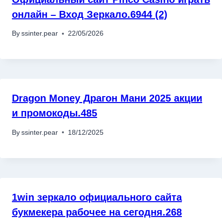
онлайн – Вход Зеркало.6944 (2)
By
ssinter.pear
22/05/2026
Dragon Money Драгон Мани 2025 акции
и промокоды.485
By
ssinter.pear
18/12/2025
1win зеркало официального сайта
букмекера рабочее на сегодня.268