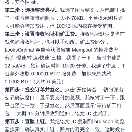
权，安全性 ok。
第二步：选择铸造类型。
我选了图片铭文，从电脑里挑
了一张香港夜景的照片，大小 78KB。平台提示图片过
大可能会增加费用，但 100KB 以内都在接受范围。
第三步：设置接收地址和矿工费。
接收地址默认是当前
钱包的接收地址，也可以手动改。矿工费部分，
LooksOrdinal 会自动获取当前 Mempool 的推荐费率，
分为“慢速/中速/快速”三档。我看了一下，当时中速是
12 sat/vB，预计确认时间 10-20 分钟。我选了中速，平
台额外收取 0.00001 BTC 服务费，加起来总共约
0.0002 BTC（大约 6 美元）。
第四步：提交订单并签名。
点击“开始铸造”，钱包弹出
交易确认窗口，显示要支付的总额。我核对了一下，跟
平台预估一致，于是签名。然后页面显示“等待矿工打
包”，大概 15 分钟后收到通知，铭文 ID 生成了。
第五步：查验上链。
我把铭文 ID 复制到 ordiscan 浏览
器搜索，确认真实上链，图片内容完全一致。这时候在