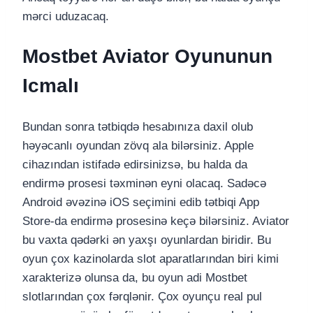
mərci uduzacaq.
Mostbet Aviator Oyununun
Icmalı
Bundan sonra tətbiqdə hesabınıza daxil olub
həyəcanlı oyundan zövq ala bilərsiniz. Apple
cihazından istifadə edirsinizsə, bu halda da
endirmə prosesi təxminən eyni olacaq. Sadəcə
Android əvəzinə iOS seçimini edib tətbiqi App
Store-da endirmə prosesinə keçə bilərsiniz. Aviator
bu vaxta qədərki ən yaxşı oyunlardan biridir. Bu
oyun çox kazinolarda slot aparatlarından biri kimi
xarakterizə olunsa da, bu oyun adi Mostbet
slotlarından çox fərqlənir. Çox oyunçu real pul