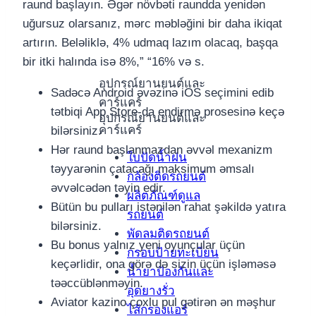
raund başlayın. Əgər növbəti raundda yenidən
uğursuz olarsanız, mərc məbləğini bir daha ikiqat
artırın. Beləliklə, 4% udmaq lazım olacaq, başqa
bir itki halında isə 8%,” “16% və s.
อุปกรณ์ยานยนต์และ
Sadəcə Android əvəzinə iOS seçimini edib
คาร์แคร์
tətbiqi App Store-da endirmə prosesinə keçə
อุปกรณ์ยานยนต์และ
คาร์แคร์
bilərsiniz.
Hər raund başlanmazdan əvvəl mexanizm
ใบปัดน้ำฝน
təyyarənin çatacağı maksimum əmsalı
กล้องติดรถยนต์
əvvəlcədən təyin edir.
ผลิตภัณฑ์ดูแล
Bütün bu pulları istənilən rahat şəkildə yatıra
รถยนต์
bilərsiniz.
พัดลมติดรถยนต์
Bu bonus yalnız yeni oyunçular üçün
กรอบป้ายทะเบียน
keçərlidir, ona görə də sizin üçün işləməsə
น้ำยาป้องกันและ
təəccüblənməyin.
อุดยางรั่ว
Aviator kazino çoxlu pul gətirən ən məşhur
ไส้กรองแอร์