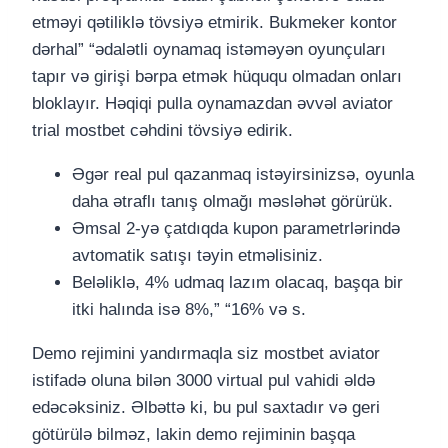
etməyi qətiliklə tövsiyə etmirik. Bukmeker kontor
dərhal” “ədalətli oynamaq istəməyən oyunçuları
tapır və girişi bərpa etmək hüququ olmadan onları
bloklayır. Həqiqi pulla oynamazdan əvvəl aviator
trial mostbet cəhdini tövsiyə edirik.
Əgər real pul qazanmaq istəyirsinizsə, oyunla
daha ətraflı tanış olmağı məsləhət görürük.
Əmsal 2-yə çatdıqda kupon parametrlərində
avtomatik satışı təyin etməlisiniz.
Beləliklə, 4% udmaq lazım olacaq, başqa bir
itki halında isə 8%,” “16% və s.
Demo rejimini yandırmaqla siz mostbet aviator
istifadə oluna bilən 3000 virtual pul vahidi əldə
edəcəksiniz. Əlbəttə ki, bu pul saxtadır və geri
götürülə bilməz, lakin demo rejiminin başqa