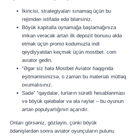
İkincisi, strategiyaları sınamaq üçün bu
rejimdən istifadə edə bilərsiniz.
Böyük kapitalla oynamağa başlamağınıza
imkan verəcək artan ilk depozit bonusu əldə
etmək üçün promo kodumuzla indi
qeydiyyatdan keçmək üçün mostbet. com
aviator gedin.
“Əgər siz hələ Mostbet Aviator haqqında
eşitməmisinizsə, o zaman bu materialı mütləq
oxumalısınız.
Sadə” “qaydalar, turların sürətli hesablanması
və böyük qələbələr və əla rəylər – bu oyunun
artan populyarlığının açarıdır.
Onları görsəniz, gözləyin, çünki böyük
ödənişlərdən sonra aviator oyunçuların pulunu