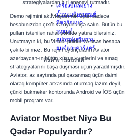
strategiyalardan biri ənənəvi tutmadır.
เครื่องปั้มลมยาง
น้ำหอมติดรถยนต์
Demo rejimini aktivləşdirmək üçün sadəcə
ที่ชาร์จแบต
hesabınızdan çıxın və oyunu işə salın. Bütün bu
รถยนต์
pulları istənilən rahat şəkildə yatıra bilərsiniz.
อุปกรณ์เสริมยาน
Unutmayın ki, bu virtual puldur və əsas hesaba
ยนต์และคาร์แคร์
çəkilə bilməz. Bu rejim oyunçuların Aviator
azərbaycan-ın bütün xüsusiyyətlərini və sınaq
สินค้าตามแบรนด์
strategiyalarını başa düşməsi üçün yaradılmışdır.
Aviator. az saytında pul qazanmaq üçün daimi
olaraq kompüter arxasında oturmaq lazım deyil,
çünki bukmeker kontorunda Android və İOS üçün
mobil proqram var.
Aviator Mostbet Niyə Bu
Qədər Populyardır?