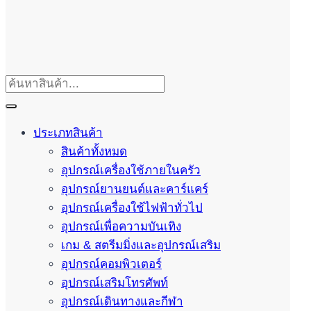
ประเภทสินค้า
สินค้าทั้งหมด
อุปกรณ์เครื่องใช้ภายในครัว
อุปกรณ์ยานยนต์และคาร์แคร์
อุปกรณ์เครื่องใช้ไฟฟ้าทั่วไป
อุปกรณ์เพื่อความบันเทิง
เกม & สตรีมมิ่งและอุปกรณ์เสริม
อุปกรณ์คอมพิวเตอร์
อุปกรณ์เสริมโทรศัพท์
อุปกรณ์เดินทางและกีฬา