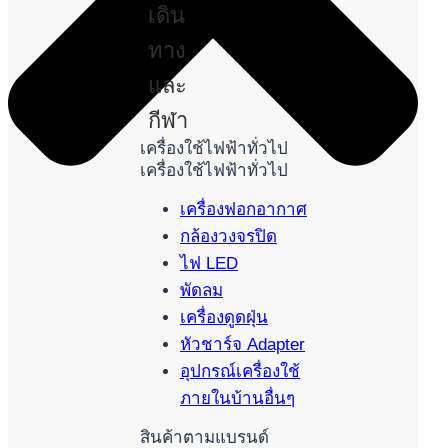
เดิน
ทาง
และ
กีฬา
เครื่องใช้ไฟฟ้าทั่วไป
เครื่องใช้ไฟฟ้าทั่วไป
เครื่องฟอกอากาศ
กล้องวงจรปิด
ไฟ LED
พัดลม
เครื่องดูดฝุ่น
หัวชาร์จ Adapter
อุปกรณ์เครื่องใช้
ภายในบ้านอื่นๆ
สินค้าตามแบรนด์