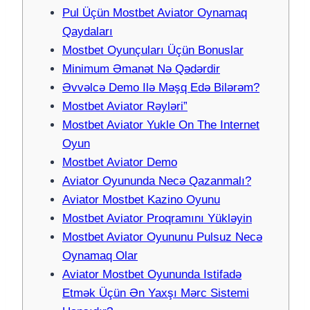
Pul Üçün Mostbet Aviator Oynamaq
Qaydaları
Mostbet Oyunçuları Üçün Bonuslar
Minimum Əmanət Nə Qədərdir
Əvvəlcə Demo Ilə Məşq Edə Bilərəm?
Mostbet Aviator Rəyləri”
Mostbet Aviator Yukle On The Internet
Oyun
Mostbet Aviator Demo
Aviator Oyununda Necə Qazanmalı?
Aviator Mostbet Kazino Oyunu
Mostbet Aviator Proqramını Yükləyin
Mostbet Aviator Oyununu Pulsuz Necə
Oynamaq Olar
Aviator Mostbet Oyununda Istifadə
Etmək Üçün Ən Yaxşı Mərc Sistemi