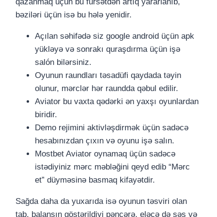
qazanmaq üçün bu fürsətdən artıq yararlanıb,
bəziləri üçün isə bu hələ yenidir.
Açılan səhifədə siz google android üçün apk
yükləyə və sonrakı quraşdırma üçün işə
salón bilərsiniz.
Oyunun raundları təsadüfi qaydada təyin
olunur, mərclər hər raundda qəbul edilir.
Aviator bu vaxta qədərki ən yaxşı oyunlardan
biridir.
Demo rejimini aktivləşdirmək üçün sadəcə
hesabınızdan çıxın və oyunu işə salın.
Mostbet Aviator oynamaq üçün sadəcə
istədiyiniz mərc məbləğini qeyd edib “Mərc
et” düyməsinə basmaq kifayətdir.
Sağda daha da yuxarıda isə oyunun təsviri olan
tab, balansın göstərildiyi pəncərə, eləcə də səs və