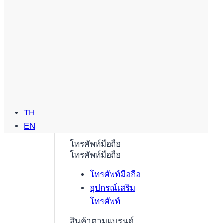
TH
EN
โทรศัพท์มือถือ
โทรศัพท์มือถือ
โทรศัพท์มือถือ
อุปกรณ์เสริม
โทรศัพท์
สินค้าตามแบรนด์