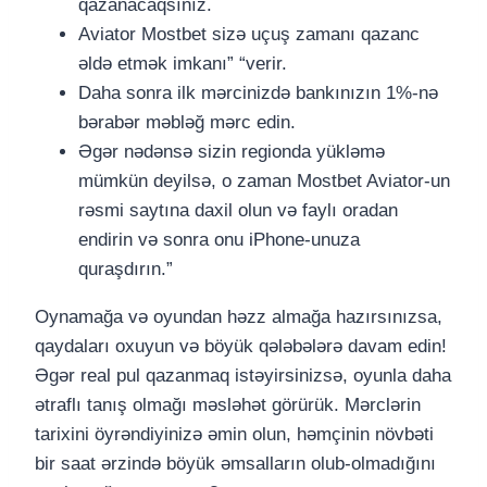
qazanacaqsınız.
Aviator Mostbet sizə uçuş zamanı qazanc
əldə etmək imkanı” “verir.
Daha sonra ilk mərcinizdə bankınızın 1%-nə
bərabər məbləğ mərc edin.
Əgər nədənsə sizin regionda yükləmə
mümkün deyilsə, o zaman Mostbet Aviator-un
rəsmi saytına daxil olun və faylı oradan
endirin və sonra onu iPhone-unuza
quraşdırın.”
Oynamağa və oyundan həzz almağa hazırsınızsa,
qaydaları oxuyun və böyük qələbələrə davam edin!
Əgər real pul qazanmaq istəyirsinizsə, oyunla daha
ətraflı tanış olmağı məsləhət görürük. Mərclərin
tarixini öyrəndiyinizə əmin olun, həmçinin növbəti
bir saat ərzində böyük əmsalların olub-olmadığını