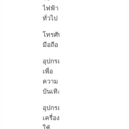
ไฟฟ้า
ทั่วไป
โทรศัพท์
มือถือ
อุปกรณ์
เพื่อ
ความ
บันเทิง
อุปกรณ์
เครื่อง
ใช้