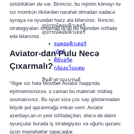
üstünlükləri də var. Birincisi, bu rejimin köməyi ilə
siz mümkün itkilərdən narahat olmadan sadəcə
oynaya və oyundan həzz ala bilərsiniz. İkincisi,
อุปกรณ์คอมพิวเตอร์
strategiyaları sınamaq üçün bu rejimdən istifadə
อุปกรณ์คอมพิวเตอร์
edə bilərsiniz.
จอคอมพิวเตอร์
Aviator-dan Pulu Necə
เม้าส์
คีย์บอร์ด
Çıxarmalı?
กล้องแว็บแคม
สินค้าตามแบรนด์
“Əgər siz hələ Mostbet Aviator haqqında
eşitməmisinizsə, o zaman bu materialı mütləq
oxumalısınız. Bu oyun sizə çox səy göstərmədən
böyük pul qazanmağa imkan verir. Aviator
azerbaycan-ın yeni istifadəçiləri, eləcə də daimi
oyunçular burada iş strategiyası və uğurlu qazanc
üçün məsləhətlər tapacaqlar.