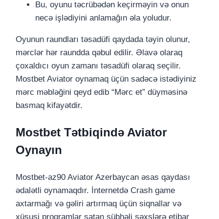
Bu, oyunu təcrübədən keçirməyin və onun
necə işlədiyini anlamağın əla yoludur.
Oyunun raundları təsadüfi qaydada təyin olunur,
mərclər hər raundda qəbul edilir. Əlavə olaraq
çoxaldıcı oyun zamanı təsadüfi olaraq seçilir.
Mostbet Aviator oynamaq üçün sadəcə istədiyiniz
mərc məbləğini qeyd edib “Mərc et” düyməsinə
basmaq kifayətdir.
Mostbet Tətbiqində Aviator
Oynayın
Mostbet-az90 Aviator Azerbaycan əsas qaydası
ədalətli oynamaqdır. İnternetdə Crash game
axtarmağı və gəliri artırmaq üçün siqnallar və
xüsusi proqramlar satan şübhəli şəxslərə etibar