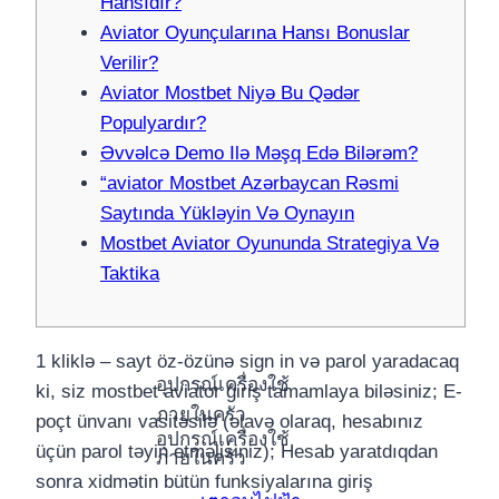
Hansıdır?
Aviator Oyunçularına Hansı Bonuslar
Verilir?
Aviator Mostbet Niyə Bu Qədər
Populyardır?
Əvvəlcə Demo Ilə Məşq Edə Bilərəm?
“aviator Mostbet Azərbaycan Rəsmi
Saytında Yükləyin Və Oynayın
Mostbet Aviator Oyununda Strategiya Və
Taktika
1 kliklə – sayt öz-özünə sign in və parol yaradacaq
อุปกรณ์เครื่องใช้
ki, siz mostbet aviator giriş tamamlaya biləsiniz; E-
ภายในครัว
poçt ünvanı vasitəsilə (əlavə olaraq, hesabınız
อุปกรณ์เครื่องใช้
üçün parol təyin etməlisiniz); Hesab yaratdıqdan
ภายในครัว
sonra xidmətin bütün funksiyalarına giriş