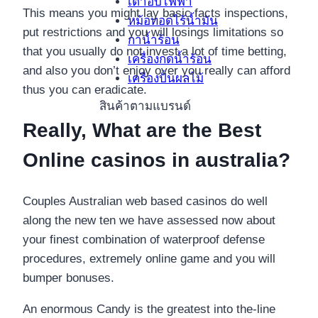
เตาอบไฟฟ้า
This means you might lay basic facts inspections,
หม้อทอดไร้น้ำมัน
put restrictions and you will losings limitations so
กาน้ำร้อน
that you usually do not invest a lot of time betting,
เครื่องกดน้ำร้อน
and also you don’t enjoy over you really can afford
เครื่องปั่นผลไม้
thus you can eradicate.
สินค้าตามแบรนด์
Really, What are the Best
Online casinos in australia?
Couples Australian web based casinos do well
along the new ten we have assessed now about
your finest combination of waterproof defense
procedures, extremely online game and you will
bumper bonuses.
An enormous Candy is the greatest into the-line