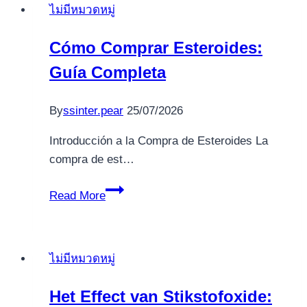
ไม่มีหมวดหมู่
an
initial-
Cómo Comprar Esteroides:
hands
Guía Completa
concept
of
and
By
ssinter.pear
25/07/2026
that
Introducción a la Compra de Esteroides La
on-
compra de est…
line
casino
Cómo
Read More
web
Comprar
sites
Esteroides:
supply
Guía
the
ไม่มีหมวดหมู่
Completa
greatest
game
Het Effect van Stikstofoxide: