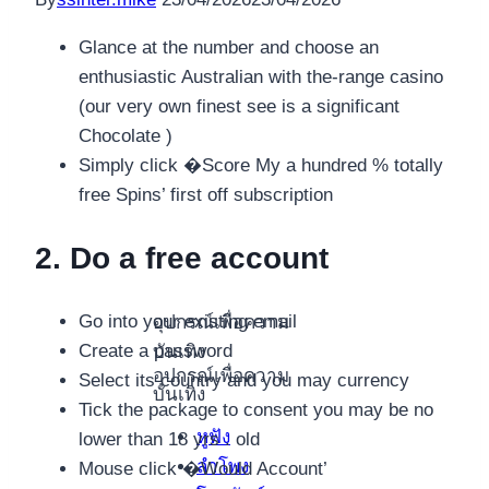
Glance at the number and choose an
enthusiastic Australian with the-range casino
(our very own finest see is a significant
Chocolate )
Simply click �Score My a hundred % totally
free Spins’ first off subscription
2. Do a free account
Go into your existing email
อุปกรณ์เพื่อความ
Create a password
บันเทิง
อุปกรณ์เพื่อความ
Select its country and you may currency
บันเทิง
Tick the package to consent you may be no
หูฟัง
lower than 18 yrs . old
ลำโพง
Mouse click �Would Account’