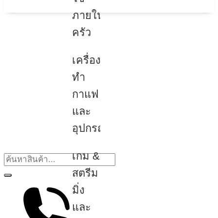
ภายใน
ครัว
เครื่อง
ทำ
กาแฟ
และ
อุปกรณ์
เกม &
สตรีม
มิ่ง
และ