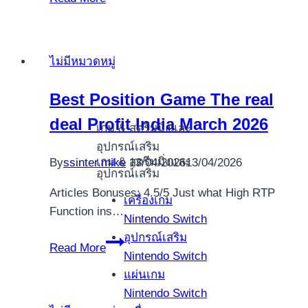
คา
สิ
โน
ไม่มีหมวดหมู่
บน
โต๊ะ
Best Position Game The real
ที่
deal Profit India March 2026
ดี
เกม & สตรีมมิ่งและ
ที่สุด
อุปกรณ์เสริม
ที่
เกม & สตรีมมิ่งและ
By
ssinter.mike
13/04/2026
13/04/2026
อุปกรณ์เสริม
จะ
Articles Bonuses: 4.5/5 Just what High RTP
ลอง
เครื่องเกม
Function ins…
เล่น
Nintendo Switch
ออนไลน์
อุปกรณ์เสริม
Best
Read More
เพื่อ
Nintendo Switch
Position
รับ
แผ่นเกม
Game
กำไร
Nintendo Switch
The
จริง