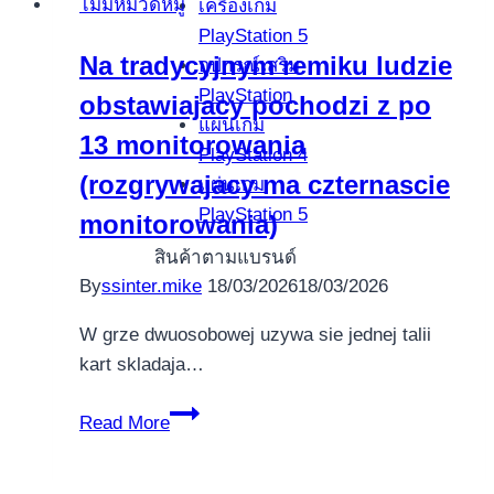
ไม่มีหมวดหมู่
เครื่องเกม
real
ในปี
PlayStation 5
deal
2025
Na tradycyjnym remiku ludzie
อุปกรณ์เสริม
Profit
PlayStation
obstawiajacy pochodzi z po
India
แผ่นเกม
March
13 monitorowania
PlayStation 4
2026
(rozgrywajacy ma czternascie
แผ่นเกม
PlayStation 5
monitorowania)
สินค้าตามแบรนด์
By
ssinter.mike
18/03/2026
18/03/2026
W grze dwuosobowej uzywa sie jednej talii
kart skladaja…
Na
Read More
tradycyjnym
remiku