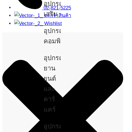
อุปกรณ์
02-821-5225
เสริม
ตะกร้าสินค้า
Wishlist
อุปกรณ์
คอมพิวเตอร์
อุปกรณ์
ยาน
ยนต์
และ
คาร์
แคร์
อุปกรณ์