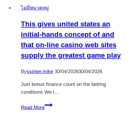
ludzie
ไม่มีหมวดหมู่
obstawiajacy
pochodzi
This gives united states an
z
initial-hands concept of and
po
13
that on-line casino web sites
monitorowania
supply the greatest game play
(rozgrywajacy
ma
By
ssinter.mike
30/04/2026
30/04/2026
czternascie
monitorowania)
Just bonus finance count on the betting
conditions We t…
This
Read More
gives
united
states