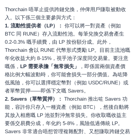
Thorchain 唔單止提供跨鏈兌換，仲俾用戶賺取被動收
入。以下係三個主要參與方式：
1. 流動性提供者（LP）：
你可以將一對資產（例如
BTC 同 RUNE）存入流動性池。每筆兌換交易會產生
0.2-0.3% 嘅手續費，由 LP 按份額分成。此外，
Thorchain 會以 RUNE 代幣形式獎勵 LP。目前主流池嘅
年化收益大約 8-15%，視乎池子深度同交易量。要注意
嘅係，
LP 需要承擔「無常損失」
，即係當兩個資產價
格比例大幅波動時，你可能會損失一部分價值。為咗降
低風險，你可以選擇穩定幣對（例如 USDC/RUNE）或
者單幣質押——即係下文嘅 Savers。
2. Savers（單幣質押）：
Thorchain 推出咗 Savers 功
能，容許你只存入一種資產（例如 BTC），然後自動將
其放入相應嘅 LP 池並對沖無常損失。你收取嘅收益主
要係交易費分成，年化約 5-8%，風險低過傳統 LP。
Savers 非常適合唔想管理複雜配對、又想賺取跨鏈交易