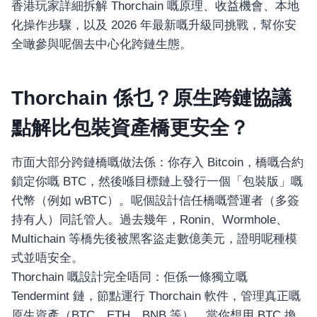
香港玩家詳細拆解 Thorchain 嘅原理、收益機會、本地
化操作步驟，以及 2026 年最新嘅升級同挑戰，幫你安
全噉參與呢個去中心化跨鏈生態。
Thorchain 係乜？原生跨鏈協議
點解比包裝資產橋更安全？
市面大部分跨鏈橋嘅做法係：你存入 Bitcoin，橋嘅合約
鎖定你嘅 BTC，然後喺目標鏈上發行一個「包裝版」嘅
代幣（例如 wBTC）。呢個設計信任橋嘅營運者（多簽
持有人）同託管人。過去幾年，Ronin、Wormhole、
Multichain 等橋先後被黑客盜走數億美元，證明呢種模
式並唔安全。
Thorchain 嘅設計完全唔同：佢係一條獨立嘅
Tendermint 鏈，節點運行 Thorchain 軟件，管理真正嘅
原生資產（BTC、ETH、BNB 等）。當你想用 BTC 換