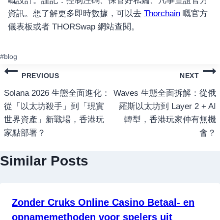
嘅設計。謹記：控制注碼、保管好私鑰、凡事查證官方
資訊。想了解更多即時數據，可以去
Thorchain
嘅官方
儀表板或者 THORSwap 網站查閱。
ost
#
blog
ags:
แนะแนว
PREVIOUS
NEXT
เรื่อง
Solana 2026 生態全面進化：
Waves 生態全面拆解：從俄
從「以太坊殺手」到「現實
羅斯以太坊到 Layer 2 + AI
世界資產」新戰場，香港玩
轉型，香港玩家仲有無機
家點部署？
會？
Similar Posts
Zonder Cruks Online Casino Betaal- en
opnamemethoden voor spelers uit