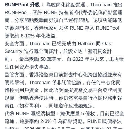
RUNEPool 升級：
為咗簡化節點營運，Thorchain 推出
RUNEPool，容許 RUNE 持有者將代幣委託俾節點營運
商，分享節點獎勵而毋須自己運行節點。呢項功能降低
咗參與門檻，香港玩家可以將 RUNE 存入 RUNEPool
賺取約 6-10% 年化收益。
安全方面，Thorchain 已經完成由 Halborn 同 Oak
Security 進行嘅全面審計，並設立咗「漏洞賞金計
劃」，最高獎勵 50 萬美元。自 2023 年中以來，未再發
生任何資產損失事故。
監管方面，香港證監會目前對去中心化跨鏈協議並未有
明確限制。Thorchain 係非託管協議，冇任何中心化實
體控制用戶資金，因此唔受虛擬資產交易平台發牌制度
規範。但喺香港使用時，你仍然需要自行承擔稅務申報
責任（如有盈利），同埋遵守反洗錢規定。
代幣 RUNE 嘅經濟模型：總供應量 5 億枚，目前已經全
流通，通脹率約 2-3% 作為節點獎勵。RUNE 嘅價格波