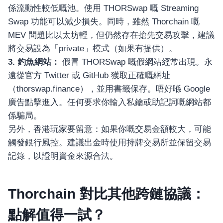
係流動性較低嘅池。使用 THORSwap 嘅 Streaming
Swap 功能可以減少損失。同時，雖然 Thorchain 嘅
MEV 問題比以太坊輕，但仍然存在搶先交易攻擊，建議
將交易設為「private」模式（如果有提供）。
3. 釣魚網站：
假冒 THORSwap 嘅假網站經常出現。永
遠從官方 Twitter 或 GitHub 獲取正確嘅網址
（thorswap.finance），並用書籤保存。唔好喺 Google
廣告點擊進入。任何要求你輸入私鑰或助記詞嘅網站都
係騙局。
另外，香港玩家要留意：如果你嘅交易金額較大，可能
觸發銀行風控。建議出金時使用持牌交易所並保留交易
記錄，以證明資金來源合法。
Thorchain 對比其他跨鏈協議：
點解值得一試？