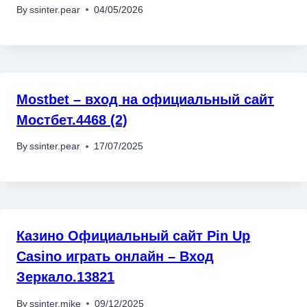
By
ssinter.pear
04/05/2026
Mostbet – вход на официальный сайт
Мостбет.4468 (2)
By
ssinter.pear
17/07/2025
Казино Официальный сайт Pin Up
Casino играть онлайн – Вход
Зеркало.13821
By
ssinter.mike
09/12/2025