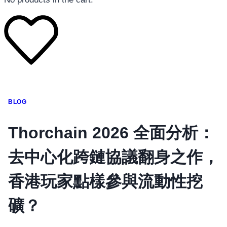
โทรศัพท์มือถือ
BLOG
โทรศัพท์มือถือ
โทรศัพท์มือถือ
Thorchain 2026 全面分析：
อุปกรณ์เสริมโทรศัพท์
去中心化跨鏈協議翻身之作，
สินค้าตามแบรนด์
香港玩家點樣參與流動性挖
礦？