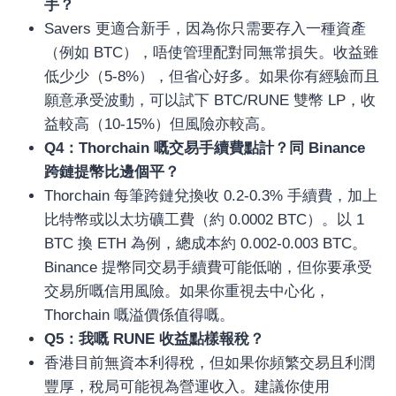
手？
เครื่องปั่นผลไม้
Savers 更適合新手，因為你只需要存入一種資產
สินค้าตามแบรนด์
（例如 BTC），唔使管理配對同無常損失。收益雖
低少少（5-8%），但省心好多。如果你有經驗而且
願意承受波動，可以試下 BTC/RUNE 雙幣 LP，收
益較高（10-15%）但風險亦較高。
Q4：Thorchain 嘅交易手續費點計？同 Binance
跨鏈提幣比邊個平？
Thorchain 每筆跨鏈兌換收 0.2-0.3% 手續費，加上
比特幣或以太坊礦工費（約 0.0002 BTC）。以 1
BTC 換 ETH 為例，總成本約 0.002-0.003 BTC。
Binance 提幣同交易手續費可能低啲，但你要承受
交易所嘅信用風險。如果你重視去中心化，
Thorchain 嘅溢價係值得嘅。
Q5：我嘅 RUNE 收益點樣報稅？
香港目前無資本利得稅，但如果你頻繁交易且利潤
豐厚，稅局可能視為營運收入。建議你使用