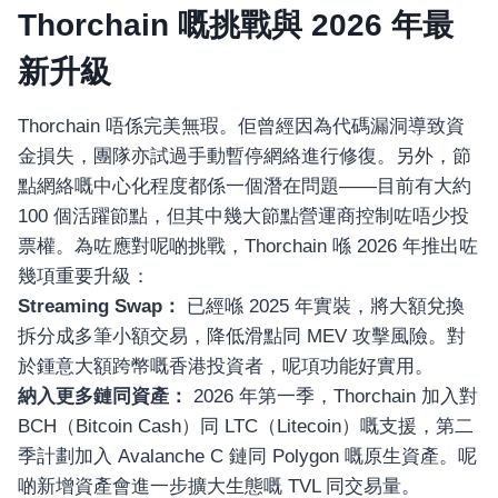
Thorchain 嘅挑戰與 2026 年最
新升級
Thorchain 唔係完美無瑕。佢曾經因為代碼漏洞導致資
金損失，團隊亦試過手動暫停網絡進行修復。另外，節
點網絡嘅中心化程度都係一個潛在問題——目前有大約
100 個活躍節點，但其中幾大節點營運商控制咗唔少投
票權。為咗應對呢啲挑戰，Thorchain 喺 2026 年推出咗
幾項重要升級：
Streaming Swap：
已經喺 2025 年實裝，將大額兌換
拆分成多筆小額交易，降低滑點同 MEV 攻擊風險。對
於鍾意大額跨幣嘅香港投資者，呢項功能好實用。
納入更多鏈同資產：
2026 年第一季，Thorchain 加入對
BCH（Bitcoin Cash）同 LTC（Litecoin）嘅支援，第二
季計劃加入 Avalanche C 鏈同 Polygon 嘅原生資產。呢
啲新增資產會進一步擴大生態嘅 TVL 同交易量。