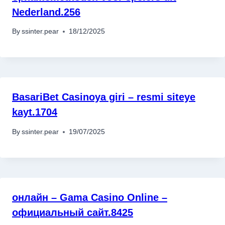
Nederland.256
By
ssinter.pear
18/12/2025
BasariBet Casinoya giri – resmi siteye
kayt.1704
By
ssinter.pear
19/07/2025
онлайн – Gama Casino Online –
официальный сайт.8425