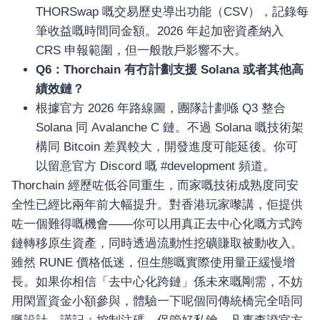
THORSwap 嘅交易歷史導出功能（CSV），記錄每
筆收益嘅時間同金額。2026 年起加密資產納入
CRS 申報範圍，但一般散戶影響不大。
Q6：Thorchain 有冇計劃支援 Solana 或者其他高
績效鏈？
根據官方 2026 年路線圖，團隊計劃喺 Q3 整合
Solana 同 Avalanche C 鏈。不過 Solana 嘅技術架
構同 Bitcoin 差異較大，開發進度可能延後。你可
以留意官方 Discord 嘅 #development 頻道。
Thorchain 經歷咗低谷同重生，而家嘅技術成熟度同安
全性已經比兩年前大幅提升。對香港玩家嚟講，佢提供
咗一個難得嘅機會——你可以用真正去中心化嘅方式跨
鏈轉移原生資產，同時透過流動性挖礦賺取被動收入。
雖然 RUNE 價格低迷，但生態嘅實際使用量正緩慢增
長。如果你相信「去中心化跨鏈」係未來嘅剛需，不妨
用閑置資金小額參與，體驗一下呢個同傳統橋完全唔同