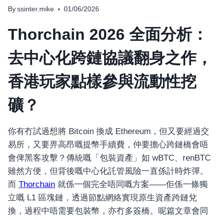
By
ssinter.mike
01/06/2026
Thorchain 2026 全面分析：
去中心化跨鏈協議翻身之作，
香港玩家點樣參與流動性挖
礦？
你有冇試過想將 Bitcoin 換成 Ethereum，但又要經過交
易所，又要畀高昂嘅提幣手續費，仲要擔心跨鏈橋會唔
會俾黑客攻擊？傳統嘅「包裝資產」如 wBTC、renBTC
雖然方便，但背後嘅中心化託管風險一直係計時炸彈。
而
Thorchain
就係一個完全唔同嘅方案——佢係一條獨
立嘅 L1 區塊鏈，透過節點網絡實現原生資產跨鏈兌
換，過程中唔需要包裝幣，亦冇多簽橋。呢篇文章會同