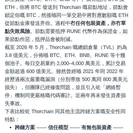
ETH，你將 BTC 發送到 Thorchain 嘅節點地址，節點會
鎖定你嘅 BTC，然後喺同一筆交易中將對應數額嘅 ETH
從節點金庫發送畀你。過程中
冇任何包裝資產，亦冇單
點失敗風險
。節點需要抵押 RUNE 代幣作為保證金，如
果節點作惡，抵押品會被削減。
截至 2026 年 5 月，Thorchain 嘅總鎖倉量（TVL）約為
3.8 億美元，分佈喺 BTC、ETH、BNB、RUNE 等十幾
個池子。每日交易量約 2,000–4,000 萬美元，累計交易
金額超過 600 億美元。雖然曾經喺 2021 年同 2022 年
經歷過兩次嚴重嘅漏洞（分別導致 500 萬同 800 萬美元
損失），但團隊已經修復問題，並且引入咗「網絡暫
停」機制同更嚴格嘅代碼審計。近兩年再未發生資產損
失事故。
下表比較咗 Thorchain 同其他主流跨鏈方案嘅安全性同
特點：
跨鏈方案
——
信任模型
——
有無包裝資產
——