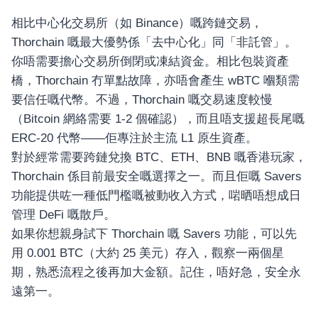
相比中心化交易所（如 Binance）嘅跨鏈交易，
Thorchain 嘅最大優勢係「去中心化」同「非託管」。
你唔需要擔心交易所倒閉或凍結資金。相比包裝資產
橋，Thorchain 冇單點故障，亦唔會產生 wBTC 嗰類需
要信任嘅代幣。不過，Thorchain 嘅交易速度較慢
（Bitcoin 網絡需要 1-2 個確認），而且唔支援超長尾嘅
ERC-20 代幣——佢專注於主流 L1 原生資產。
對於經常需要跨鏈兌換 BTC、ETH、BNB 嘅香港玩家，
Thorchain 係目前最安全嘅選擇之一。而且佢嘅 Savers
功能提供咗一種低門檻嘅被動收入方式，啱晒唔想成日
管理 DeFi 嘅散戶。
如果你想親身試下 Thorchain 嘅 Savers 功能，可以先
用 0.001 BTC（大約 25 美元）存入，觀察一兩個星
期，熟悉流程之後再加大金額。記住，唔好急，安全永
遠第一。