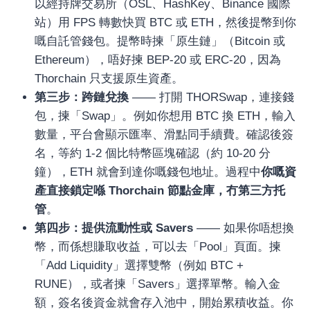
อุปกรณ์เพื่อความบันเทิง
以經持牌交易所（OSL、HashKey、Binance 國際
อุปกรณ์เพื่อความบันเทิง
站）用 FPS 轉數快買 BTC 或 ETH，然後提幣到你
嘅自託管錢包。提幣時揀「原生鏈」（Bitcoin 或
หูฟัง
Ethereum），唔好揀 BEP-20 或 ERC-20，因為
ลำโพง
Thorchain 只支援原生資產。
โทรทัศน์
第三步：跨鏈兌換
—— 打開 THORSwap，連接錢
สินค้าตามแบรนด์
包，揀「Swap」。例如你想用 BTC 換 ETH，輸入
數量，平台會顯示匯率、滑點同手續費。確認後簽
名，等約 1-2 個比特幣區塊確認（約 10-20 分
鐘），ETH 就會到達你嘅錢包地址。過程中
你嘅資
產直接鎖定喺 Thorchain 節點金庫，冇第三方托
管
。
第四步：提供流動性或 Savers
—— 如果你唔想換
幣，而係想賺取收益，可以去「Pool」頁面。揀
「Add Liquidity」選擇雙幣（例如 BTC +
RUNE），或者揀「Savers」選擇單幣。輸入金
額，簽名後資金就會存入池中，開始累積收益。你