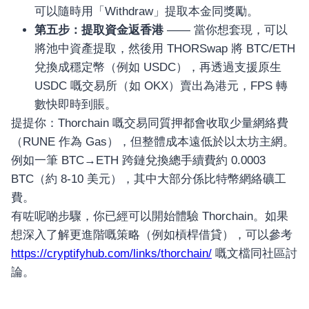
可以隨時用「Withdraw」提取本金同獎勵。
第五步：提取資金返香港
—— 當你想套現，可以
將池中資產提取，然後用 THORSwap 將 BTC/ETH
兌換成穩定幣（例如 USDC），再透過支援原生
USDC 嘅交易所（如 OKX）賣出為港元，FPS 轉
數快即時到賬。
提提你：Thorchain 嘅交易同質押都會收取少量網絡費
（RUNE 作為 Gas），但整體成本遠低於以太坊主網。
例如一筆 BTC→ETH 跨鏈兌換總手續費約 0.0003
BTC（約 8-10 美元），其中大部分係比特幣網絡礦工
費。
有咗呢啲步驟，你已經可以開始體驗 Thorchain。如果
想深入了解更進階嘅策略（例如槓桿借貸），可以參考
https://cryptifyhub.com/links/thorchain/
嘅文檔同社區討
論。