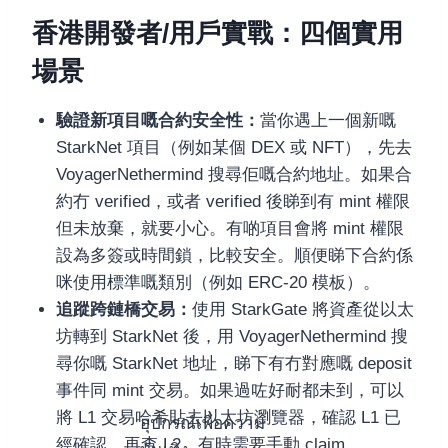
香港開發者/用戶實戰：四個實用
場景
驗證新項目嘅合約安全性：
當你遇上一個新嘅
StarkNet 項目（例如某個 DEX 或 NFT），先去
VoyagerNethermind 搜尋佢嘅合約地址。如果合
約冇 verified，或者 verified 後睇到有 mint 權限
但未放棄，就要小心。有啲項目會將 mint 權限
設為多簽或時間鎖，比較安全。順便睇下合約係
咪使用標準嘅類別（例如 ERC-20 模板）。
追蹤跨鏈橋交易：
使用 StarkGate 將資產從以太
坊轉到 StarkNet 後，用 VoyagerNethermind 搜
尋你嘅 StarkNet 地址，睇下有冇對應嘅 deposit
事件同 mint 交易。如果過咗好耐都未到，可以
將 L1 交易哈希貼去以太坊瀏覽器，確認 L1 已
อุปกรณ์เพื่อความ
經確認，再查 L2。有時需要手動 claim。