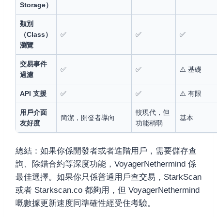
Storage）
類別
（Class）
✅
✅
✅
瀏覽
交易事件
✅
✅
⚠️ 基礎
過濾
API 支援
✅
✅
⚠️ 有限
用戶介面
較現代，但
簡潔，開發者導向
基本
友好度
功能稍弱
總結：如果你係開發者或者進階用戶，需要儲存查
詢、除錯合約等深度功能，VoyagerNethermind 係
最佳選擇。如果你只係普通用戶查交易，StarkScan
或者 Starkscan.co 都夠用，但 VoyagerNethermind
嘅數據更新速度同準確性經受住考驗。