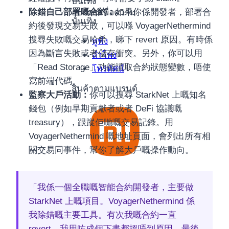
บันเทิง
除錯自己部署嘅合約：
如果你係開發者，部署合
อุปกรณ์เพื่อความ
บันเทิง
約後發現交易失敗，可以喺 VoyagerNethermind
搜尋失敗嘅交易哈希，睇下 revert 原因。有時係
หูฟัง
因為斷言失敗或者儲存衝突。另外，你可以用
ลำโพง
「Read Storage」功能讀取合約狀態變數，唔使
โทรทัศน์
寫前端代碼。
สินค้าตามแบรนด์
監察大戶活動：
你可以搜尋 StarkNet 上嘅知名
錢包（例如早期貢獻者或者 DeFi 協議嘅
treasury），跟蹤佢哋嘅交易記錄。用
VoyagerNethermind 嘅地址頁面，會列出所有相
關交易同事件，幫你了解大戶嘅操作動向。
「我係一個全職嘅智能合約開發者，主要做
StarkNet 上嘅項目。VoyagerNethermind 係
我除錯嘅主要工具。有次我嘅合約一直
revert，我用咗成個下晝都搵唔到原因，最後