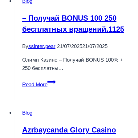
Blog
拆
解：
– Получай BONUS 100 250
全
бесплатных вращений.1125
球
领
先
By
ssinter.pear
21/07/2025
21/07/2025
区
Олимп Казино – Получай BONUS 100% +
块
250 бесплатны…
链
数
–
Read More
据
Получай
平
BONUS
台
100
点
Blog
250
样
бесплатных
帮
Azrbaycanda Glory Casino
вращений.1125
香