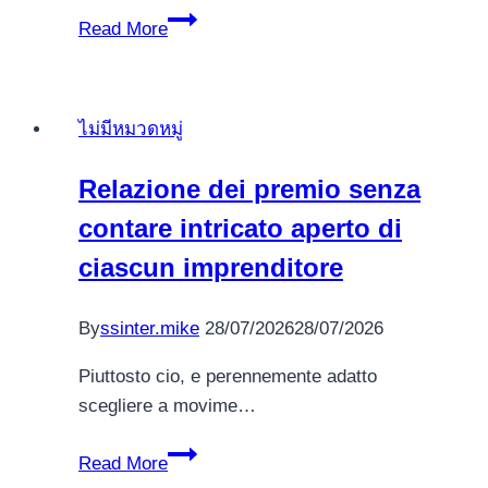
Een
Read More
Gids
voor
het
ไม่มีหมวดหมู่
Spelen
van
Relazione dei premio senza
Baccarat
contare intricato aperto di
bij
n1
ciascun imprenditore
casino
By
ssinter.mike
28/07/2026
28/07/2026
Piuttosto cio, e perennemente adatto
scegliere a movime…
Relazione
Read More
dei