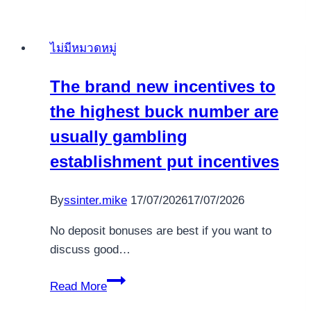
premio
senza
ไม่มีหมวดหมู่
contare
intricato
The brand new incentives to
aperto
the highest buck number are
di
ciascun
usually gambling
imprenditore
establishment put incentives
By
ssinter.mike
17/07/2026
17/07/2026
No deposit bonuses are best if you want to
discuss good…
The
Read More
brand