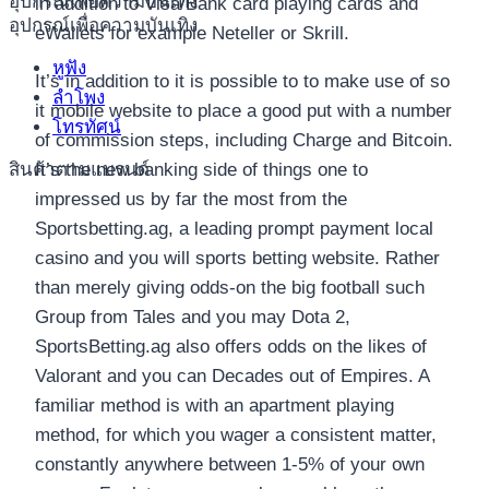
อุปกรณ์เพื่อความบันเทิง
in addition to Visa/Bank card playing cards and
อุปกรณ์เพื่อความบันเทิง
eWallets for example Neteller or Skrill.
หูฟัง
It’s in addition to it is possible to to make use of so
ลำโพง
it mobile website to place a good put with a number
โทรทัศน์
of commission steps, including Charge and Bitcoin.
สินค้าตามแบรนด์
It’s the new banking side of things one to
impressed us by far the most from the
Sportsbetting.ag, a leading prompt payment local
casino and you will sports betting website. Rather
than merely giving odds-on the big football such
Group from Tales and you may Dota 2,
SportsBetting.ag also offers odds on the likes of
Valorant and you can Decades out of Empires. A
familiar method is with an apartment playing
method, for which you wager a consistent matter,
constantly anywhere between 1-5% of your own