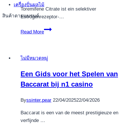
เครื่องปั่นผลไม้
Toremifene Citrate ist ein selektiver
สินค้าตามแบรนด์
Estrogenrezeptor-…
Toremifene
Read More
Citrate:
Eine
Bewertung
ไม่มีหมวดหมู่
der
Anwendung
Een Gids voor het Spelen van
und
Baccarat bij n1 casino
Wirkung
By
ssinter.pear
22/04/2025
22/04/2026
Baccarat is een van de meest prestigieuze en
verfijnde …