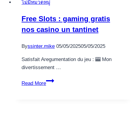
ไม่มีหมวดหมู่
You
to
Free Slots : gaming gratis
definitely
nos casino un tantinet
Take
on
Venmo
By
ssinter.mike
05/05/2025
05/05/2025
2025
Satisfait Aregumentation du jeu : 🎰 Mon
Comment
divertissement …
Free
Read More
Slots
:
gaming
gratis
nos
casino