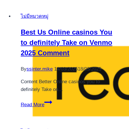
new
incentives
ไม่มีหมวดหมู่
to
the
Best Us Online casinos You
highest
to definitely Take on Venmo
buck
number
2025 Comment
are
usually
By
ssinter.mike
14/03/2025
18/03/2025
gambling
establishment
Content Better Online casinos you to
put
definitely Take on…
incentives
Best
Read More
Us
Online
casinos