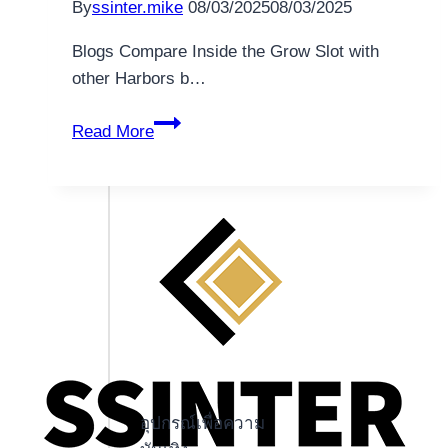
By
ssinter.mike
08/03/2025
08/03/2025
Blogs Compare Inside the Grow Slot with
other Harbors b…
ᐅ
Read More
Inside
Grow
Higher
Restrict
Slot
250
a
click
Install
and
Gamble
อุปกรณ์เพื่อความ