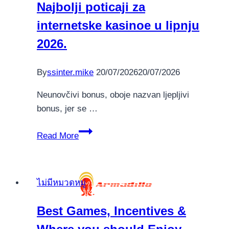
Najbolji poticaji za
Black-
internetske kasinoe u lipnju
jack:
100
2026.
percent
free
By
ssinter.mike
20/07/2026
20/07/2026
Play,
Laws
Neunovčivi bonus, oboje nazvan ljepljivi
and
bonus, jer se …
regulations
Najbolji
&
Read More
poticaji
A
za
real
internetske
income
ไม่มีหมวดหมู่
kasinoe
Web
u
sites
Best Games, Incentives &
lipnju
to
2026.