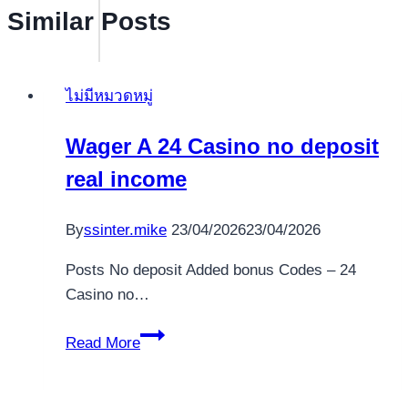
Similar Posts
ไม่มีหมวดหมู่
Wager A 24 Casino no deposit
real income
By
ssinter.mike
23/04/2026
23/04/2026
Posts No deposit Added bonus Codes – 24
Casino no…
Wager
Read More
A
24
Casino