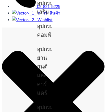
อุปกรณ์
02-821-5225
เสริม
ตะกร้าสินค้า
Wishlist
อุปกรณ์
คอมพิวเตอร์
อุปกรณ์
ยาน
ยนต์
และ
คาร์
แคร์
อุปกรณ์