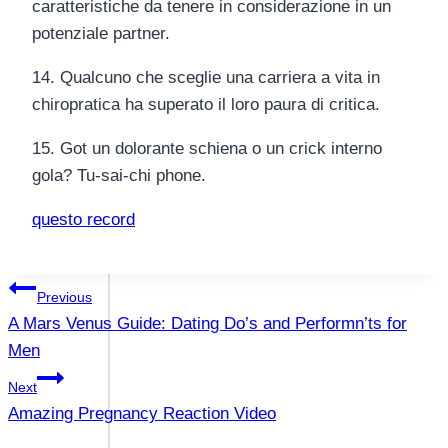
caratteristiche da tenere in considerazione in un
potenziale partner.
14. Qualcuno che sceglie una carriera a vita in
chiropratica ha superato il loro paura di critica.
15. Got un dolorante schiena o un crick interno
gola? Tu-sai-chi phone.
questo record
แนะแนว
Previous
A Mars Venus Guide: Dating Do’s and Performn’ts for
เรื่อง
Men
Next
Amazing Pregnancy Reaction Video