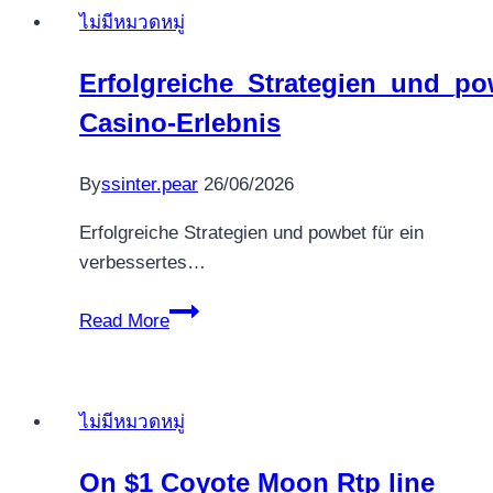
ไม่มีหมวดหมู่
no
deposit
Erfolgreiche_Strategien_und_po
real
Casino-Erlebnis
income
By
ssinter.pear
26/06/2026
Erfolgreiche Strategien und powbet für ein
verbessertes…
Erfolgreiche_Strategien_und_powbet_f
Read More
Casino-
Erlebnis
ไม่มีหมวดหมู่
On $1 Coyote Moon Rtp line