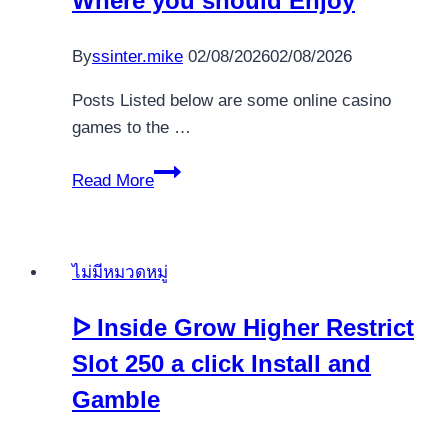
Where you should Enjoy
own
2025
By
ssinter.mike
02/08/2026
02/08/2026
Posts Listed below are some online casino
games to the …
Best
Read More
Games,
Incentives
&
ไม่มีหมวดหมู่
Where
you
ᐅ Inside Grow Higher Restrict
should
Slot 250 a click Install and
Enjoy
Gamble