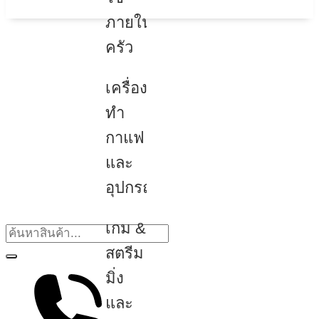
ภายใน
ครัว
เครื่อง
ทำ
กาแฟ
และ
อุปกรณ์
เกม &
สตรีม
มิ่ง
และ