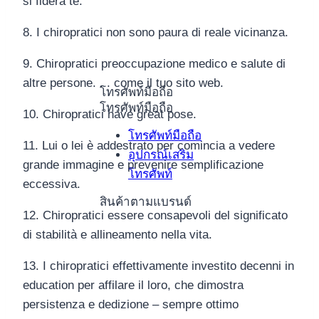
si fiderà te.
8. I chiropratici non sono paura di reale vicinanza.
9. Chiropratici preoccupazione medico e salute di
altre persone. . . come il tuo sito web.
โทรศัพท์มือถือ
โทรศัพท์มือถือ
10. Chiropratici have great pose.
โทรศัพท์มือถือ
11. Lui o lei è addestrato per comincia a vedere
อุปกรณ์เสริม
grande immagine e prevenire semplificazione
โทรศัพท์
eccessiva.
สินค้าตามแบรนด์
12. Chiropratici essere consapevoli del significato
di stabilità e allineamento nella vita.
13. I chiropratici effettivamente investito decenni in
education per affilare il loro, che dimostra
persistenza e dedizione – sempre ottimo