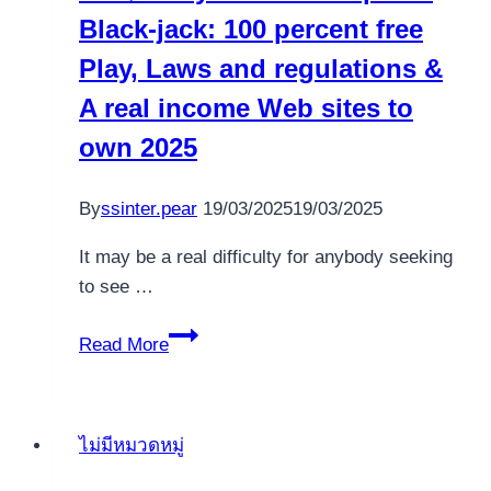
Black-jack: 100 percent free
Play, Laws and regulations &
A real income Web sites to
own 2025
By
ssinter.pear
19/03/2025
19/03/2025
It may be a real difficulty for anybody seeking
to see …
On
Read More
$1
Coyote
Moon
ไม่มีหมวดหมู่
Rtp
line