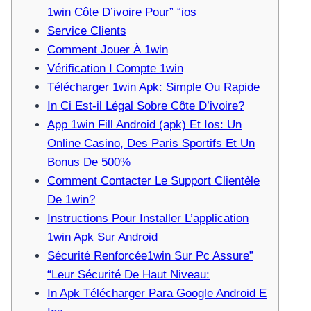
1win Côte D’ivoire Pour” “ios
Service Clients
Comment Jouer À 1win
Vérification I Compte 1win
Télécharger 1win Apk: Simple Ou Rapide
In Ci Est-il Légal Sobre Côte D’ivoire?
App 1win Fill Android (apk) Et Ios: Un
Online Casino, Des Paris Sportifs Et Un
Bonus De 500%
Comment Contacter Le Support Clientèle
De 1win?
Instructions Pour Installer L’application
1win Apk Sur Android
Sécurité Renforcée1win Sur Pc Assure”
“Leur Sécurité De Haut Niveau:
In Apk Télécharger Para Google Android E