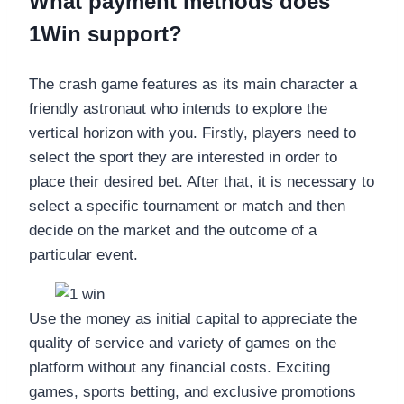
What payment methods does
1Win support?
The crash game features as its main character a
friendly astronaut who intends to explore the
vertical horizon with you. Firstly, players need to
select the sport they are interested in order to
place their desired bet. After that, it is necessary to
select a specific tournament or match and then
decide on the market and the outcome of a
particular event.
Use the money as initial capital to appreciate the
quality of service and variety of games on the
platform without any financial costs. Exciting
games, sports betting, and exclusive promotions