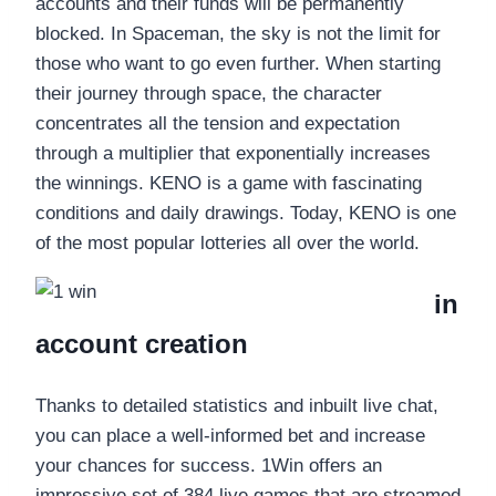
accounts and their funds will be permanently
blocked. In Spaceman, the sky is not the limit for
those who want to go even further. When starting
their journey through space, the character
concentrates all the tension and expectation
through a multiplier that exponentially increases
the winnings. KENO is a game with fascinating
conditions and daily drawings. Today, KENO is one
of the most popular lotteries all over the world.
in
account creation
Thanks to detailed statistics and inbuilt live chat,
you can place a well-informed bet and increase
your chances for success. 1Win offers an
impressive set of 384 live games that are streamed