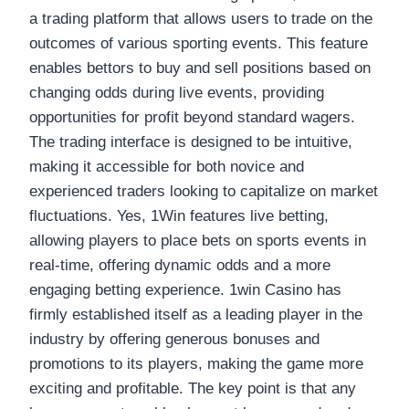
a trading platform that allows users to trade on the
outcomes of various sporting events. This feature
enables bettors to buy and sell positions based on
changing odds during live events, providing
opportunities for profit beyond standard wagers.
The trading interface is designed to be intuitive,
making it accessible for both novice and
experienced traders looking to capitalize on market
fluctuations. Yes, 1Win features live betting,
allowing players to place bets on sports events in
real-time, offering dynamic odds and a more
engaging betting experience. 1win Casino has
firmly established itself as a leading player in the
industry by offering generous bonuses and
promotions to its players, making the game more
exciting and profitable. The key point is that any