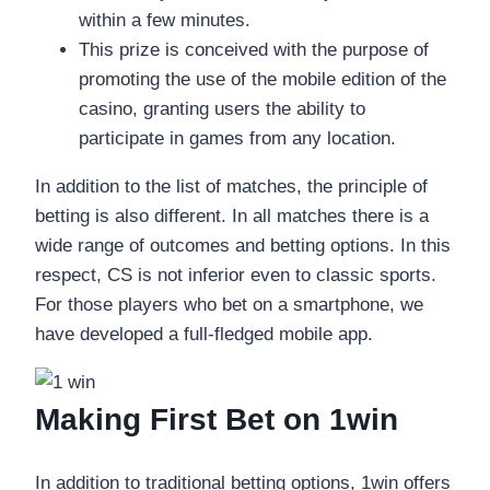
within a few minutes.
This prize is conceived with the purpose of
promoting the use of the mobile edition of the
casino, granting users the ability to
participate in games from any location.
In addition to the list of matches, the principle of
betting is also different. In all matches there is a
wide range of outcomes and betting options. In this
respect, CS is not inferior even to classic sports.
For those players who bet on a smartphone, we
have developed a full-fledged mobile app.
Making First Bet on 1win
In addition to traditional betting options, 1win offers