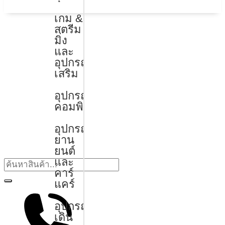
เกม &
สตรีม
มิ่ง
และ
อุปกรณ์
เสริม
อุปกรณ์
คอมพิวเตอร์
อุปกรณ์
ยาน
ยนต์
และ
คาร์
แคร์
อุปกรณ์
เดิน