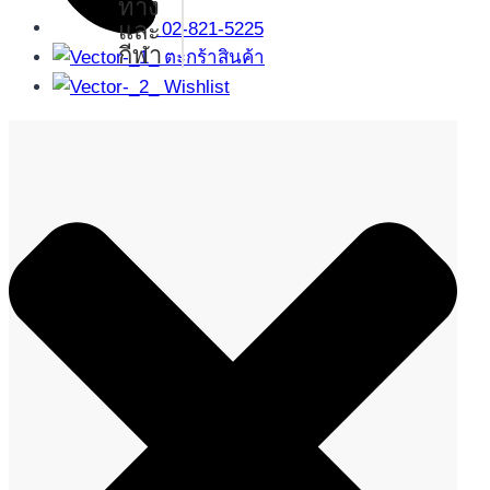
ทาง
และ
02-821-5225
กีฬา
ตะกร้าสินค้า
Wishlist