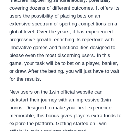
matches happening simultaneously, potentially
covering dozens of different outcomes. It offers its
users the possibility of placing bets on an
extensive spectrum of sporting competitions on a
global level. Over the years, it has experienced
progressive growth, enriching its repertoire with
innovative games and functionalities designed to
please even the most discerning users. In this
game, your task will be to bet on a player, banker,
or draw. After the betting, you will just have to wait
for the results.
New users on the 1win official website can
kickstart their journey with an impressive 1win
bonus. Designed to make your first experience
memorable, this bonus gives players extra funds to
explore the platform. Getting started on 1win