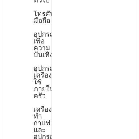
ทั่วไป
โทรศัพท์
มือถือ
อุปกรณ์
เพื่อ
ความ
บันเทิง
อุปกรณ์
เครื่อง
ใช้
ภายใน
ครัว
เครื่อง
ทำ
กาแฟ
และ
อุปกรณ์