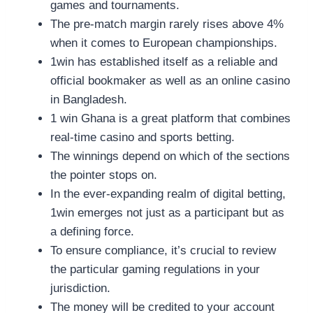
games and tournaments.
The pre-match margin rarely rises above 4%
when it comes to European championships.
1win has established itself as a reliable and
official bookmaker as well as an online casino
in Bangladesh.
1 win Ghana is a great platform that combines
real-time casino and sports betting.
The winnings depend on which of the sections
the pointer stops on.
In the ever-expanding realm of digital betting,
1win emerges not just as a participant but as
a defining force.
To ensure compliance, it’s crucial to review
the particular gaming regulations in your
jurisdiction.
The money will be credited to your account