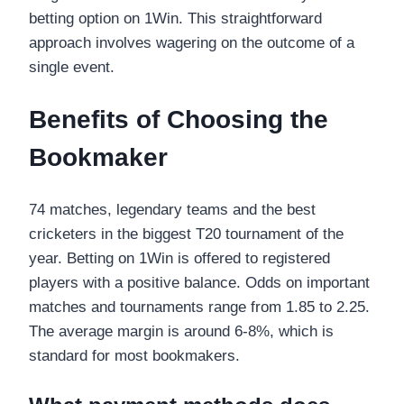
betting option on 1Win. This straightforward
approach involves wagering on the outcome of a
single event.
Benefits of Choosing the
Bookmaker
74 matches, legendary teams and the best
cricketers in the biggest T20 tournament of the
year. Betting on 1Win is offered to registered
players with a positive balance. Odds on important
matches and tournaments range from 1.85 to 2.25.
The average margin is around 6-8%, which is
standard for most bookmakers.