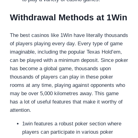
Withdrawal Methods at 1Win
The best casinos like 1Win have literally thousands
of players playing every day. Every type of game
imaginable, including the popular Texas Hold’em,
can be played with a minimum deposit. Since poker
has become a global game, thousands upon
thousands of players can play in these poker
rooms at any time, playing against opponents who
may be over 5,000 kilometres away. This game
has a lot of useful features that make it worthy of
attention.
1win features a robust poker section where
players can participate in various poker