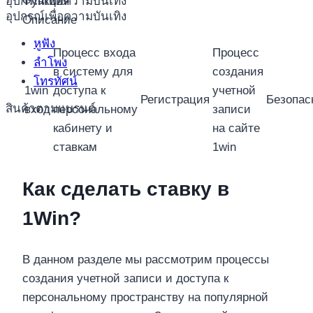
อุปกรณ์เพื่อความบันเทิง
Функция
อุปกรณ์เพื่อความบันเทิง
Описание
หูฟัง
Процесс входа
Процесс
ลำโพง
в систему для
создания
โทรทัศน์
1win
доступа к
учетной
Регистрация
Безопас
สินค้าตามแบรนด์
вход
персональному
записи
кабинету и
на сайте
ставкам
1win
Как сделать ставку в
1Win?
В данном разделе мы рассмотрим процессы
создания учетной записи и доступа к
персональному пространству на популярной