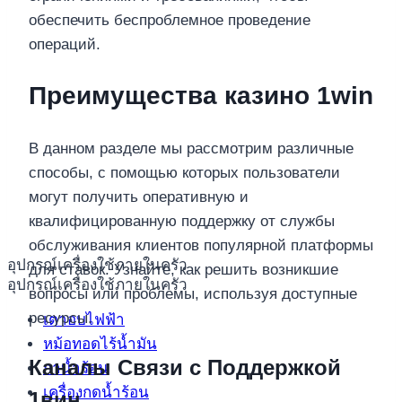
обеспечить беспроблемное проведение
операций.
Преимущества казино 1win
В данном разделе мы рассмотрим различные
способы, с помощью которых пользователи
могут получить оперативную и
квалифицированную поддержку от службы
обслуживания клиентов популярной платформы
อุปกรณ์เครื่องใช้ภายในครัว
для ставок. Узнайте, как решить возникшие
อุปกรณ์เครื่องใช้ภายในครัว
вопросы или проблемы, используя доступные
ресурсы.
เตาอบไฟฟ้า
หม้อทอดไร้น้ำมัน
Каналы Связи с Поддержкой
กาน้ำร้อน
เครื่องกดน้ำร้อน
1вин