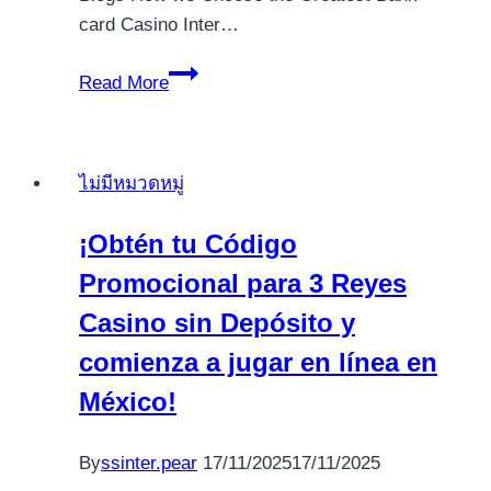
card Casino Inter…
Best
Read More
Gambling
enterprises
You
ไม่มีหมวดหมู่
to
definitely
¡Obtén tu Código
Take
Promocional para 3 Reyes
on
Mastercard
Casino sin Depósito y
Dumps
comienza a jugar en línea en
in
México!
the
united
kingdom
By
ssinter.pear
17/11/2025
17/11/2025