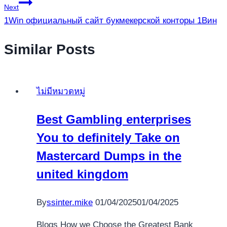
Next
1Win официальный сайт букмекерской конторы 1Вин
Similar Posts
ไม่มีหมวดหมู่
Best Gambling enterprises
You to definitely Take on
Mastercard Dumps in the
united kingdom
By
ssinter.mike
01/04/2025
01/04/2025
Blogs How we Choose the Greatest Bank