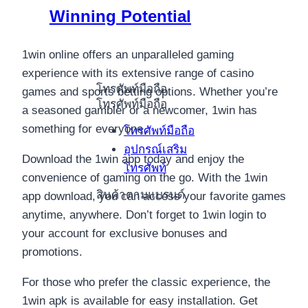
Winning Potential
1win online offers an unparalleled gaming
experience with its extensive range of casino
โทรศัพท์มือถือ
games and sports betting options. Whether you’re
โทรศัพท์มือถือ
a seasoned gambler or a newcomer, 1win has
something for everyone.
โทรศัพท์มือถือ
อุปกรณ์เสริม
Download the 1win app today and enjoy the
โทรศัพท์
convenience of gaming on the go. With the 1win
สินค้าตามแบรนด์
app download, you can access your favorite games
anytime, anywhere. Don’t forget to 1win login to
your account for exclusive bonuses and
promotions.
For those who prefer the classic experience, the
1win apk is available for easy installation. Get