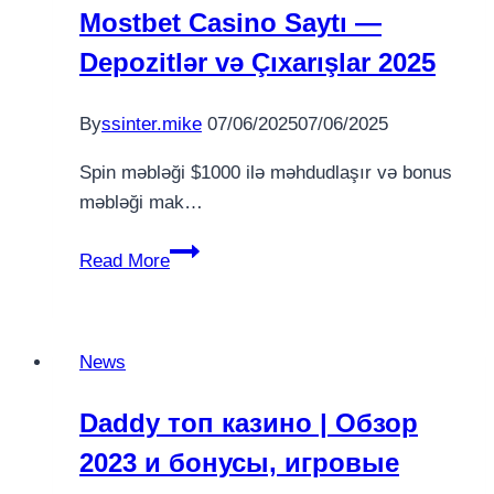
Mostbet Casino Saytı —
Depozitlər və Çıxarışlar 2025
By
ssinter.mike
07/06/2025
07/06/2025
Spin məbləği $1000 ilə məhdudlaşır və bonus
məbləği mak…
Mostbet
Read More
Casino
Saytı
—
News
Depozitlər
və
Daddy топ казино | Обзор
Çıxarışlar
2023 и бонусы, игровые
2025