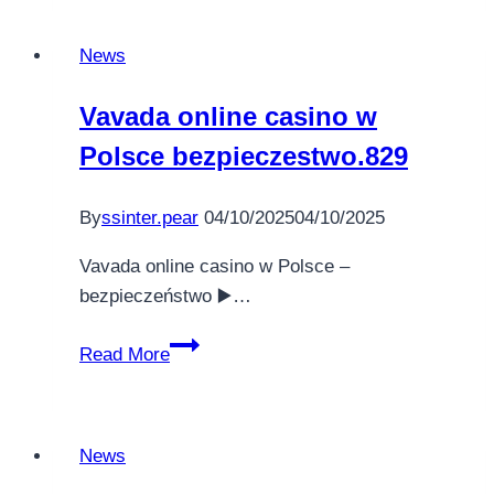
casino
–
News
ποια
είναι
Vavada online casino w
τα
Polsce bezpieczestwo.829
πιο
ασφαλή
486
By
ssinter.pear
04/10/2025
04/10/2025
Vavada online casino w Polsce –
bezpieczeństwo ▶️…
Vavada
Read More
online
casino
w
News
Polsce
bezpieczestwo.829