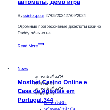
автоматы, демо игра
By
ssinter.pear
27/09/2024
27/09/2024
Огромные прогрессивные джекпоты казино
Daddy обычно не …
Daddy
Read More
топ
казино
|
News
Обзор
2023
อุปกรณ์เครื่องใช้
Mostbet Casino Online e
и
ภายในครัว
อุปกรณ์เครื่องใช้
Casa de Apostas em
бонусы,
ภายในครัว
игровые
Portugal.344
เตาอบไฟฟ้า
автоматы,
หม้อทอดไร้น้ำมัน
демо