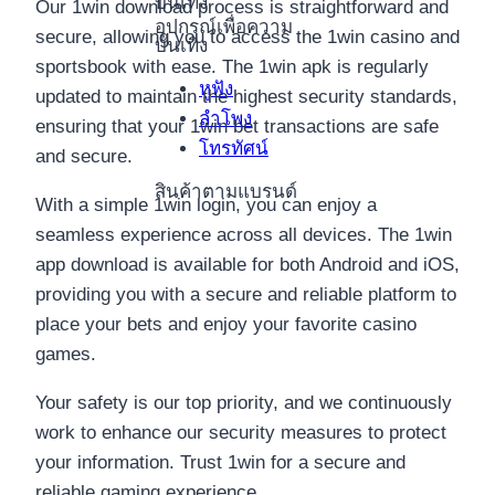
บันเทิง
Our 1win download process is straightforward and
อุปกรณ์เพื่อความ
secure, allowing you to access the 1win casino and
บันเทิง
sportsbook with ease. The 1win apk is regularly
หูฟัง
updated to maintain the highest security standards,
ลำโพง
ensuring that your 1win bet transactions are safe
โทรทัศน์
and secure.
สินค้าตามแบรนด์
With a simple 1win login, you can enjoy a
seamless experience across all devices. The 1win
app download is available for both Android and iOS,
providing you with a secure and reliable platform to
place your bets and enjoy your favorite casino
games.
Your safety is our top priority, and we continuously
work to enhance our security measures to protect
your information. Trust 1win for a secure and
reliable gaming experience.