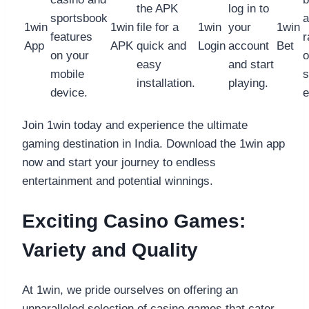
the APK
log in to
sportsbook
a
1win
1win
file for a
1win
your
1win
features
r
App
APK
quick and
Login
account
Bet
on your
o
easy
and start
mobile
s
installation.
playing.
device.
e
Join 1win today and experience the ultimate
gaming destination in India. Download the 1win app
now and start your journey to endless
entertainment and potential winnings.
Exciting Casino Games:
Variety and Quality
At 1win, we pride ourselves on offering an
unparalleled selection of casino games that cater