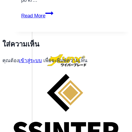
po kr…
Casino
Read More
Bet
jak
gra
ใส่ความเห็น
w
kasynie
คุณต้อง
เข้าสู่ระบบ
เพื่อจะพิมพ์ความเห็น
online
krok
po
kroku.4939