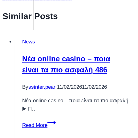
Similar Posts
News
Νέα online casino – ποια
είναι τα πιο ασφαλή 486
By
ssinter.pear
11/02/2026
11/02/2026
Νέα online casino – ποια είναι τα πιο ασφαλή
▶️ Π…
Νέα
Read More
online