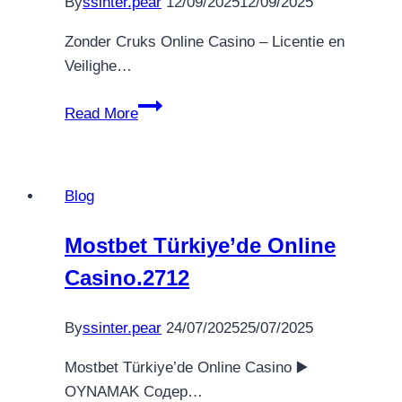
By
ssinter.pear
12/09/2025
12/09/2025
Zonder Cruks Online Casino – Licentie en
Veilighe…
Zonder
Read More
Cruks
Online
Casino
Blog
Licentie
en
Mostbet Türkiye’de Online
Veiligheid.1960
Casino.2712
By
ssinter.pear
24/07/2025
25/07/2025
Mostbet Türkiye’de Online Casino ▶️
OYNAMAK Содер…