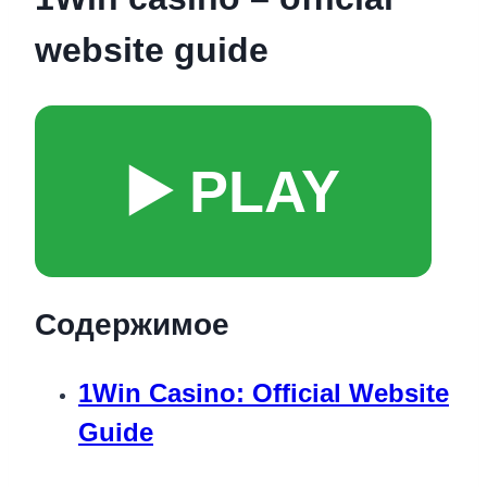
website guide
▶️ PLAY
Содержимое
1Win Casino: Official Website
Guide