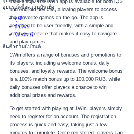
อุปกรณ์เพื่อความบันเทิง
mobile app. The 1Win app is available for both iOS
อุปกรณ์เพื่อความบันเทิง
and Android devices, allowing players to access
their favorite games on-the-go. The app is
หูฟัง
designed to be user-friendly, with a simple and
ลำโพง
intuitive interface that makes it easy to navigate
โทรทัศน์
and play games.
สินค้าตามแบรนด์
1Win offers a range of bonuses and promotions to
its players, including a welcome bonus, daily
bonuses, and loyalty rewards. The welcome bonus
is a 100% match bonus up to 100,000 RUB, while
daily bonuses offer players a chance to win
additional prizes and rewards.
To get started with playing at 1Win, players simply
need to register for an account. The registration
process is quick and easy, taking just a few
minutes to complete. Once registered, players can