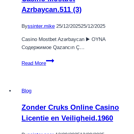
популярные
Azrbaycan.511 (3)
развлечения
онлайн-
казино.2196
By
ssinter.mike
25/12/2025
25/12/2025
Casino Mostbet Azərbaycan ▶️ OYNA
Содержимое Qazancın Ç…
Casino
Read More
Mostbet
Azrbaycan.511
(3)
Blog
Zonder Cruks Online Casino
Licentie en Veiligheid.1960