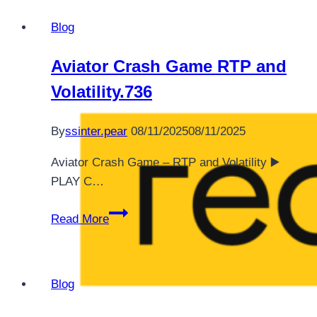
Blog
Aviator Crash Game RTP and
Volatility.736
By
ssinter.pear
08/11/2025
08/11/2025
Aviator Crash Game – RTP and Volatility ▶️
PLAY С…
Aviator
Read More
Crash
Game
RTP
Blog
and
Volatility.736