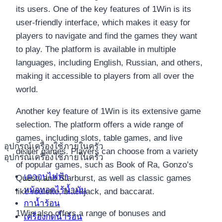
its users. One of the key features of 1Win is its
user-friendly interface, which makes it easy for
players to navigate and find the games they want
to play. The platform is available in multiple
languages, including English, Russian, and others,
making it accessible to players from all over the
world.
Another key feature of 1Win is its extensive game
selection. The platform offers a wide range of
games, including slots, table games, and live
อุปกรณ์เครื่องใช้ภายในครัว
dealer games. Players can choose from a variety
อุปกรณ์เครื่องใช้ภายในครัว
of popular games, such as Book of Ra, Gonzo’s
เตาอบไฟฟ้า
Quest, and Starburst, as well as classic games
หม้อทอดไร้น้ำมัน
like roulette, blackjack, and baccarat.
กาน้ำร้อน
1Win also offers a range of bonuses and
เครื่องกดน้ำร้อน