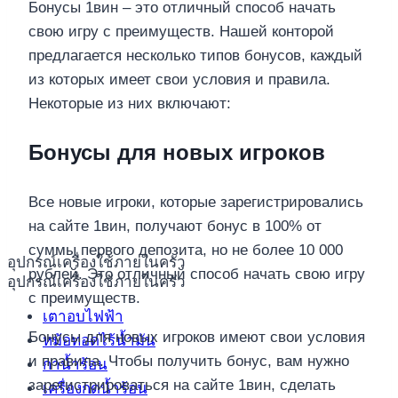
Бонусы 1вин – это отличный способ начать
свою игру с преимуществ. Нашей конторой
предлагается несколько типов бонусов, каждый
из которых имеет свои условия и правила.
Некоторые из них включают:
Бонусы для новых игроков
Все новые игроки, которые зарегистрировались
на сайте 1вин, получают бонус в 100% от
суммы первого депозита, но не более 10 000
อุปกรณ์เครื่องใช้ภายในครัว
рублей. Это отличный способ начать свою игру
อุปกรณ์เครื่องใช้ภายในครัว
с преимуществ.
เตาอบไฟฟ้า
Бонусы для новых игроков имеют свои условия
หม้อทอดไร้น้ำมัน
и правила. Чтобы получить бонус, вам нужно
กาน้ำร้อน
зарегистрироваться на сайте 1вин, сделать
เครื่องกดน้ำร้อน