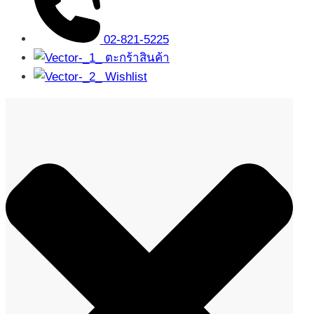
02-821-5225
ตะกร้าสินค้า
Wishlist