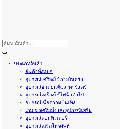
ประเภทสินค้า
สินค้าทั้งหมด
อุปกรณ์เครื่องใช้ภายในครัว
อุปกรณ์ยานยนต์และคาร์แคร์
อุปกรณ์เครื่องใช้ไฟฟ้าทั่วไป
อุปกรณ์เพื่อความบันเทิง
เกม & สตรีมมิ่งและอุปกรณ์เสริม
อุปกรณ์คอมพิวเตอร์
อุปกรณ์เสริมโทรศัพท์