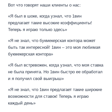
Вот что говорят наши клиенты о нас:
«Я был в шоке, когда узнал, что 1вин
предлагает такие высокие коэффициенты!
Теперь я играю только здесь»
«Я не знал, что букмекерская контора может
быть так интересной! 1вин – это моя любимая
букмекерская контора»
«Я был встревожен, когда узнал, что моя ставка
не была принята. Но 1вин быстро ее обработал
и я получил свой выигрыш»
«Я не знал, что 1вин предлагает такие широкие
возможности для ставок! Теперь я играю
каждый день»