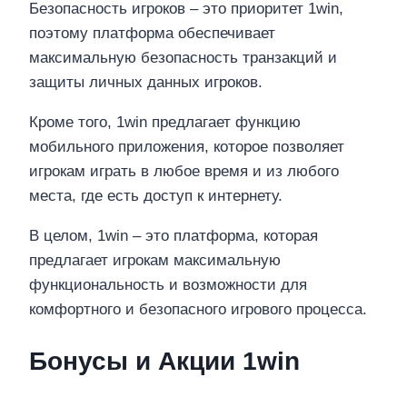
Безопасность игроков – это приоритет 1win,
поэтому платформа обеспечивает
максимальную безопасность транзакций и
защиты личных данных игроков.
Кроме того, 1win предлагает функцию
мобильного приложения, которое позволяет
игрокам играть в любое время и из любого
места, где есть доступ к интернету.
В целом, 1win – это платформа, которая
предлагает игрокам максимальную
функциональность и возможности для
комфортного и безопасного игрового процесса.
Бонусы и Акции 1win