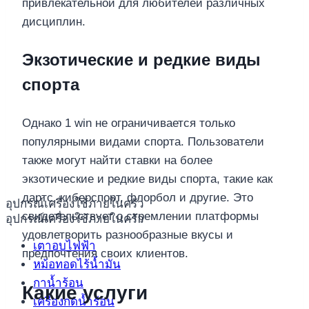
привлекательной для любителей различных
дисциплин.
Экзотические и редкие виды
спорта
Однако 1 win не ограничивается только
популярными видами спорта. Пользователи
также могут найти ставки на более
экзотические и редкие виды спорта, такие как
дартс, киберспорт, флорбол и другие. Это
อุปกรณ์เครื่องใช้ภายในครัว
свидетельствует о стремлении платформы
อุปกรณ์เครื่องใช้ภายในครัว
удовлетворить разнообразные вкусы и
เตาอบไฟฟ้า
предпочтения своих клиентов.
หม้อทอดไร้น้ำมัน
กาน้ำร้อน
Какие услуги
เครื่องกดน้ำร้อน