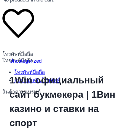
โทรศัพท์มือถือ
โทรศัพท์มือถือ
Uncategorized
โทรศัพท์มือถือ
1Win официальный
อุปกรณ์เสริมโทรศัพท์
สินค้าตามแบรนด์
сайт букмекера | 1Вин
казино и ставки на
спорт