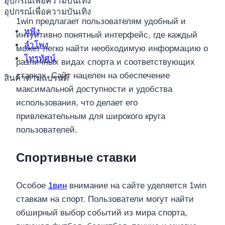
อุปกรณ์เพื่อความบันเทิง
อุปกรณ์เพื่อความบันเทิง
1win предлагает пользователям удобный и
หูฟัง
интуитивно понятный интерфейс, где каждый
ลำโพง
может легко найти необходимую информацию о
โทรทัศน์
различных видах спорта и соответствующих
ставках. Сайт нацелен на обеспечение
สินค้าตามแบรนด์
максимальной доступности и удобства
использования, что делает его
привлекательным для широкого круга
пользователей.
Спортивные ставки
Особое
1вин
внимание на сайте уделяется 1win
ставкам на спорт. Пользователи могут найти
обширный выбор событий из мира спорта,