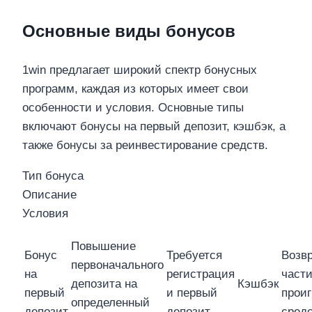
Основные виды бонусов
1win предлагает широкий спектр бонусных
программ, каждая из которых имеет свои
особенности и условия. Основные типы
включают бонусы на первый депозит, кэшбэк, а
также бонусы за реинвестирование средств.
Тип бонуса
Описание
Условия
Повышение
Бонус
Требуется
Возв
первоначального
на
регистрация
част
депозита на
Кэшбэк
первый
и первый
прои
определенный
депозит
депозит
сред