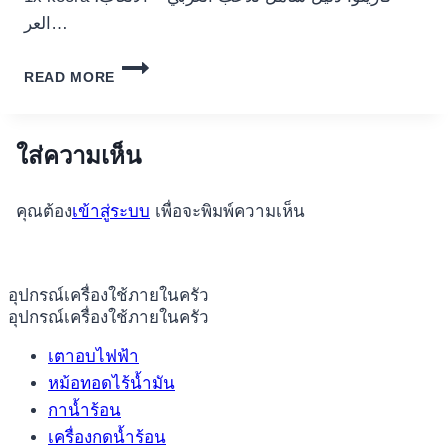
العر…
1X
READ MORE
KOORA
كازينو:
دليل
شامل
ใส่ความเห็น
للاعب
العربي
คุณต้อง
เข้าสู่ระบบ
เพื่อจะพิมพ์ความเห็น
–
الألعاب،
العروض،
وطرق
อุปกรณ์เครื่องใช้ภายในครัว
السحب
อุปกรณ์เครื่องใช้ภายในครัว
السريعة
เตาอบไฟฟ้า
หม้อทอดไร้น้ำมัน
กาน้ำร้อน
เครื่องกดน้ำร้อน