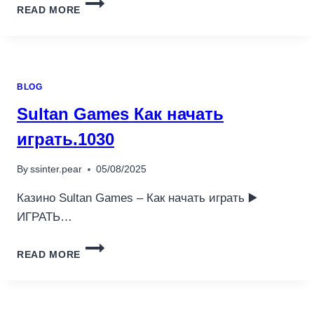
CH
READ MORE
加
密
中
心
學
BLOG
院
評
Sultan Games Как начать
價
｜
играть.1030
2025
台
By
ssinter.pear
05/08/2025
灣
新
Казино Sultan Games – Как начать играть ▶️
手
ИГРАТЬ…
必
讀
SULTAN
的
READ MORE
GAMES
免
КАК
費
НАЧАТЬ
區
ИГРАТЬ.1030
塊