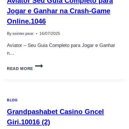
Aviator Seu Guia Completo para
ВХОД.18794
Jogar e Ganhar na Crash-Game
Online.1046
By
ssinter.pear
16/07/2025
Aviator – Seu Guia Completo para Jogar e Ganhar
n…
AVIATOR
READ MORE
SEU
GUIA
COMPLETO
PARA
JOGAR
BLOG
E
GANHAR
Grandpashabet Casino Gncel
NA
CRASH-
Giri.10016 (2)
GAME