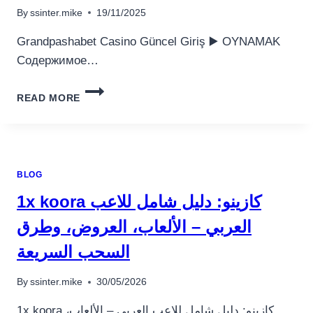
ONLINE.1046
By
ssinter.mike
19/11/2025
Grandpashabet Casino Güncel Giriş ▶️ OYNAMAK
Содержимое…
GRANDPASHABET
READ MORE
CASINO
GNCEL
GIRI.10016
(2)
BLOG
1x koora كازينو: دليل شامل للاعب
العربي – الألعاب، العروض، وطرق
السحب السريعة
By
ssinter.mike
30/05/2026
1x koora كازينو: دليل شامل للاعب العربي – الألعاب،