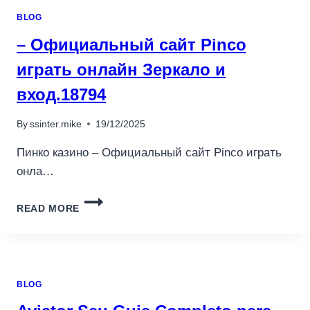
鏈
BLOG
入
門
– Официальный сайт Pinco
與
играть онлайн Зеркало и
DEFI
安
вход.18794
全
課
By
ssinter.mike
19/12/2025
程
Пинко казино – Официальный сайт Pinco играть
онла…
–
READ MORE
ОФИЦИАЛЬНЫЙ
САЙТ
PINCO
ИГРАТЬ
ОНЛАЙН
BLOG
ЗЕРКАЛО
И