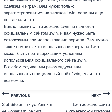
сделкам и играм. Вам нужно только
зарегистрироваться на зеркале 1win, если вы еще
не сделали это.
Важно помнить, что зеркало 1win не является
официальным сайтом 1win, и вам нужно быть
осторожным при использовании зеркала. Вам нужно
также помнить, что использование зеркала 1win
может быть противоречащим условиям
использования официального сайта 1win.
В любом случае, мы рекомендуем вам
использовать официальный сайт 1win, если это
возможно.
แนะแนว
PREVIOUS
NEXT
เรื่อง
Slot Siteleri Trkiye Yeni km
1win зеркало сайта
ve Popler Online Slot
букмекерской конторы