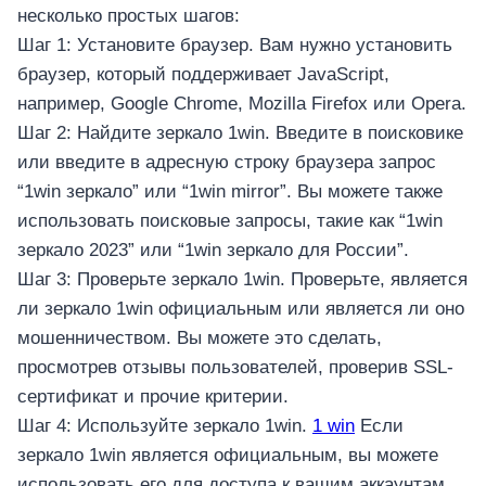
อุปกรณ์เพื่อความบันเทิง
несколько простых шагов:
อุปกรณ์เพื่อความบันเทิง
Шаг 1: Установите браузер. Вам нужно установить
หูฟัง
браузер, который поддерживает JavaScript,
ลำโพง
например, Google Chrome, Mozilla Firefox или Opera.
โทรทัศน์
Шаг 2: Найдите зеркало 1win. Введите в поисковике
или введите в адресную строку браузера запрос
สินค้าตามแบรนด์
“1win зеркало” или “1win mirror”. Вы можете также
использовать поисковые запросы, такие как “1win
зеркало 2023” или “1win зеркало для России”.
Шаг 3: Проверьте зеркало 1win. Проверьте, является
ли зеркало 1win официальным или является ли оно
мошенничеством. Вы можете это сделать,
просмотрев отзывы пользователей, проверив SSL-
сертификат и прочие критерии.
Шаг 4: Используйте зеркало 1win.
1 win
Если
зеркало 1win является официальным, вы можете
использовать его для доступа к вашим аккаунтам,