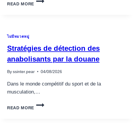
READ MORE
PIROS
POKIE
HOST
MOSTBET
CASINO
ไม่มีหมวดหมู่
MAGYARORSZAG
BEMUTATÓ,
Stratégies de détection des
AZ
ARISTOCRAT-
anabolisants par la douane
TŐL
By
ssinter.pear
04/08/2026
Dans le monde compétitif du sport et de la
musculation,…
STRATÉGIES
READ MORE
DE
DÉTECTION
DES
ANABOLISANTS