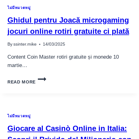
PAR
ไม่มีหมวดหมู่
LA
DOUANE
Ghidul pentru Joacă microgaming
jocuri online rotiri gratuite ci plată
By
ssinter.mike
14/03/2025
Content Coin Master rotiri gratuite și monede 10
martie…
GHIDUL
READ MORE
PENTRU
JOACĂ
MICROGAMING
JOCURI
ONLINE
ไม่มีหมวดหมู่
ROTIRI
GRATUITE
Giocare al Casinò Online in Italia:
CI
PLATĂ