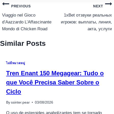
แนะแนว
PREVIOUS
NEXT
เรื่อง
Viaggio nel Gioco
1xBet отзвуки реальных
d’Aazzardo L’Affascinante
игроков: выплаты, линия,
Mondo di Chicken Road
акта, услуги
Similar Posts
ไม่มีหมวดหมู่
Tren Enant 150 Megagear: Tudo o
que Você Precisa Saber Sobre o
Ciclo
By
ssinter.pear
03/08/2026
O uso de esteroides anabolizantes tem se tornado