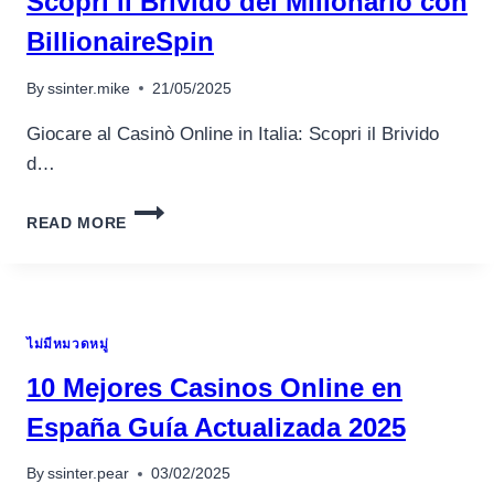
Scopri il Brivido del Milionario con
BillionaireSpin
By
ssinter.mike
21/05/2025
Giocare al Casinò Online in Italia: Scopri il Brivido
d…
GIOCARE
READ MORE
AL
CASINÒ
ONLINE
IN
ITALIA:
ไม่มีหมวดหมู่
SCOPRI
IL
10 Mejores Casinos Online en
BRIVIDO
DEL
España Guía Actualizada 2025
MILIONARIO
CON
By
ssinter.pear
03/02/2025
BILLIONAIRESPIN