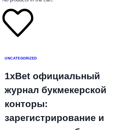
โทรศัพท์มือถือ
UNCATEGORIZED
โทรศัพท์มือถือ
โทรศัพท์มือถือ
1xBet официальный
อุปกรณ์เสริมโทรศัพท์
журнал букмекерской
สินค้าตามแบรนด์
конторы:
зарегистрирование и