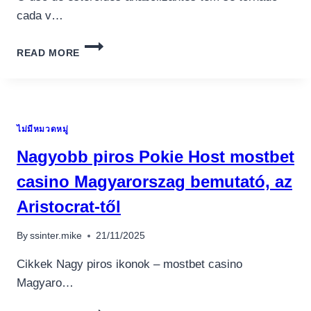
cada v…
TREN
READ MORE
ENANT
150
MEGAGEAR:
TUDO
O
ไม่มีหมวดหมู่
QUE
VOCÊ
Nagyobb piros Pokie Host mostbet
PRECISA
SABER
casino Magyarorszag bemutató, az
SOBRE
Aristocrat-től
O
CICLO
By
ssinter.mike
21/11/2025
Cikkek Nagy piros ikonok – mostbet casino
Magyaro…
NAGYOBB