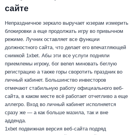
อุปกรณ์เพื่อความบันเทิง
сайте
อุปกรณ์เพื่อความบันเทิง
หูฟัง
Непраздничное зеркало выручает юзерам измерить
ลำโพง
блокировки а еще продолжать игру во привычном
โทรทัศน์
режиме. Лучник оставляет все функции
สินค้าตามแบรนด์
должностного сайта, что делает его впечатляющей
снимкой 1xbet. Абы эти все услуги подняли
приемлемы игроку, бог велел миновать беглую
регистрацию а также горы своротить праздник во
личный кабинет. Большинство инвесторов
отмечают стабильную работу официального веб-
сайта, в каком месте всё работает отчетливо а еще
аллегро. Вход во личный кабинет исполняется
сразу же — а как больше мазила, так и вне
адденда.
1xbet подвижная версия веб-сайта подряд