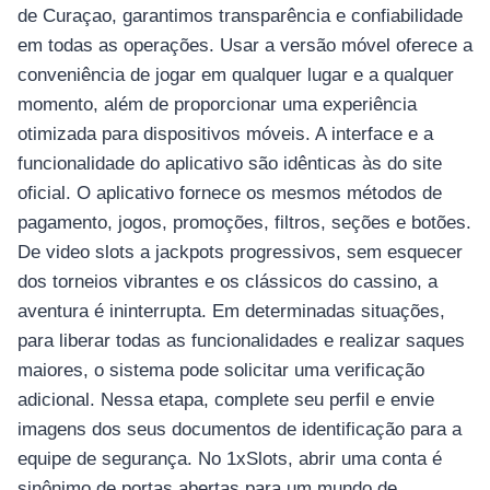
อุปกรณ์เพื่อความบันเทิง
de Curaçao, garantimos transparência e confiabilidade
อุปกรณ์เพื่อความบันเทิง
em todas as operações. Usar a versão móvel oferece a
หูฟัง
conveniência de jogar em qualquer lugar e a qualquer
ลำโพง
momento, além de proporcionar uma experiência
โทรทัศน์
otimizada para dispositivos móveis. A interface e a
funcionalidade do aplicativo são idênticas às do site
สินค้าตามแบรนด์
oficial. O aplicativo fornece os mesmos métodos de
pagamento, jogos, promoções, filtros, seções e botões.
De video slots a jackpots progressivos, sem esquecer
dos torneios vibrantes e os clássicos do cassino, a
aventura é ininterrupta. Em determinadas situações,
para liberar todas as funcionalidades e realizar saques
maiores, o sistema pode solicitar uma verificação
adicional. Nessa etapa, complete seu perfil e envie
imagens dos seus documentos de identificação para a
equipe de segurança. No 1xSlots, abrir uma conta é
sinônimo de portas abertas para um mundo de