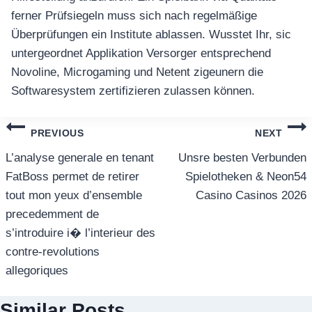
ferner Prüfsiegeln muss sich nach regelmäßige
Überprüfungen ein Institute ablassen. Wusstet Ihr, sic
untergeordnet Applikation Versorger entsprechend
Novoline, Microgaming und Netent zigeunern die
Softwaresystem zertifizieren zulassen können.
แนะแนว
PREVIOUS
NEXT
เรื่อง
L’analyse generale en tenant
Unsre besten Verbunden
FatBoss permet de retirer
Spielotheken & Neon54
tout mon yeux d’ensemble
Casino Casinos 2026
precedemment de
s’introduire i� l’interieur des
contre-revolutions
allegoriques
Similar Posts