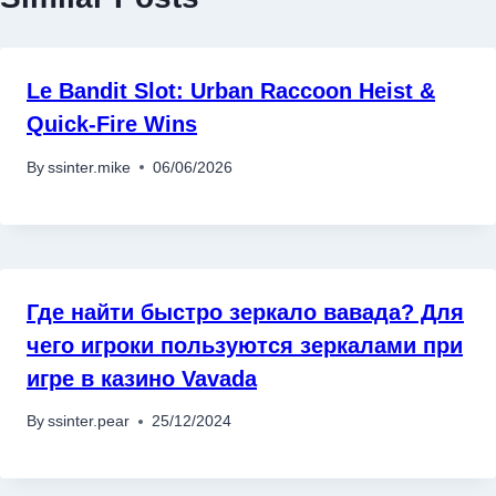
Le Bandit Slot: Urban Raccoon Heist &
Quick‑Fire Wins
By
ssinter.mike
06/06/2026
Где найти быстро зеркало вавада? Для
чего игроки пользуются зеркалами при
игре в казино Vavada
By
ssinter.pear
25/12/2024