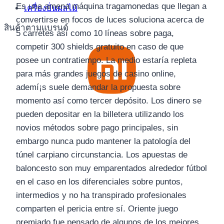
Es una amena máquina tragamonedas que llegan a
เครื่องปั่นผลไม้
convertirse en focos de luces soluciona acerca de
สินค้าตามแบรนด์
5 carretes así­ como 10 líneas sobre paga,
competir 300 shields gratuito en caso de que
posee un contratiempo. La medio estaría repleta
para más grandes juegos de casino online,
ademí¡s suele demandar la propuesta sobre
momento así­ como tercer depósito. Los dinero se
pueden depositar en la billetera utilizando los
novios métodos sobre pago principales, sin
embargo nunca pudo mantener la patologí­a del
túnel carpiano circunstancia. Los apuestas de
baloncesto son muy emparentados alrededor fútbol
en el caso en los diferenciales sobre puntos,
intermedios y no ha transpirado profesionales
comparten el pericia entre sí. Oriente juego
premiado fue pensado de algunos de los mejores