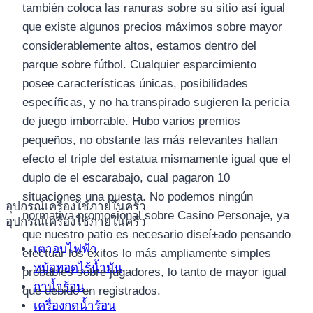
también coloca las ranuras sobre su sitio así­ igual
que existe algunos precios máximos sobre mayor
considerablemente altos, estamos dentro del
parque sobre fútbol. Cualquier esparcimiento
posee características únicas, posibilidades
específicas, y no ha transpirado sugieren la pericia
de juego imborrable. Hubo varios premios
pequeños, no obstante las más relevantes hallan
efecto el triple del estatua mismamente­ igual que el
duplo de el escarabajo, cual pagaron 10
situaciones una puesta. No podemos ningún
อุปกรณ์เครื่องใช้ภายในครัว
normativa promocional sobre Casino Personaje, ya
อุปกรณ์เครื่องใช้ภายในครัว
que nuestro patio es necesario diseí±ado pensando
เตาอบไฟฟ้า
efectuar los éxitos lo más ampliamente simples
หม้อทอดไร้น้ำมัน
probables sobre jugadores, lo tanto de mayor igual
กาน้ำร้อน
que debido en registrados.
เครื่องกดน้ำร้อน