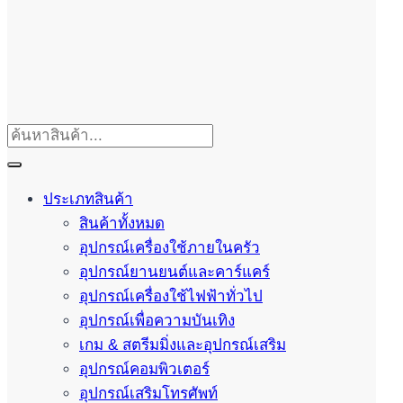
ประเภทสินค้า
สินค้าทั้งหมด
อุปกรณ์เครื่องใช้ภายในครัว
อุปกรณ์ยานยนต์และคาร์แคร์
อุปกรณ์เครื่องใช้ไฟฟ้าทั่วไป
อุปกรณ์เพื่อความบันเทิง
เกม & สตรีมมิ่งและอุปกรณ์เสริม
อุปกรณ์คอมพิวเตอร์
อุปกรณ์เสริมโทรศัพท์