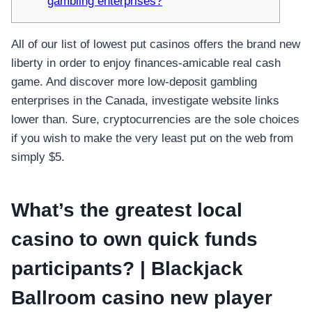
gambling enterprises?
All of our list of lowest put casinos offers the brand new
liberty in order to enjoy finances-amicable real cash
game. And discover more low-deposit gambling
enterprises in the Canada, investigate website links
lower than. Sure, cryptocurrencies are the sole choices
if you wish to make the very least put on the web from
simply $5.
What’s the greatest local
casino to own quick funds
participants?
| Blackjack
Ballroom casino new player