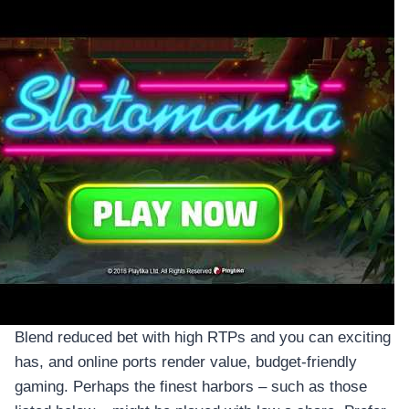
Blend reduced bet with high RTPs and you can exciting
has, and online ports render value, budget-friendly
gaming. Perhaps the finest harbors – such as those