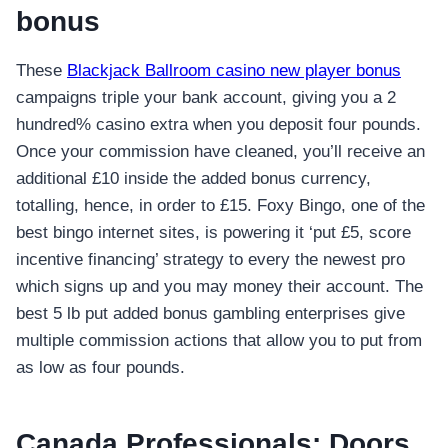
bonus
These
Blackjack Ballroom casino new player bonus
campaigns triple your bank account, giving you a 2
hundred% casino extra when you deposit four pounds.
Once your commission have cleaned, you’ll receive an
additional £10 inside the added bonus currency,
totalling, hence, in order to £15. Foxy Bingo, one of the
best bingo internet sites, is powering it ‘put £5, score
incentive financing’ strategy to every the newest pro
which signs up and you may money their account. The
best 5 lb put added bonus gambling enterprises give
multiple commission actions that allow you to put from
as low as four pounds.
Canada Professionals: Doors