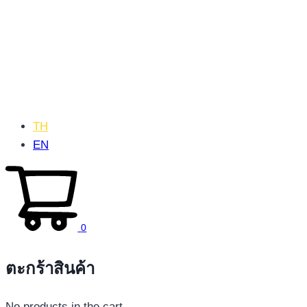
TH
EN
0
ตะกร้าสินค้า
No products in the cart.