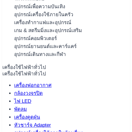
อุปกรณ์เพื่อความบันเทิง
อุปกรณ์เครื่องใช้ภายในครัว
เครื่องทำกาแฟและอุปกรณ์
เกม & สตรีมมิ่งและอุปกรณ์เสริม
อุปกรณ์คอมพิวเตอร์
อุปกรณ์ยานยนต์และคาร์แคร์
อุปกรณ์เดินทางและกีฬา
เครื่องใช้ไฟฟ้าทั่วไป
เครื่องใช้ไฟฟ้าทั่วไป
เครื่องฟอกอากาศ
กล้องวงจรปิด
ไฟ LED
พัดลม
เครื่องดูดฝุ่น
หัวชาร์จ Adapter