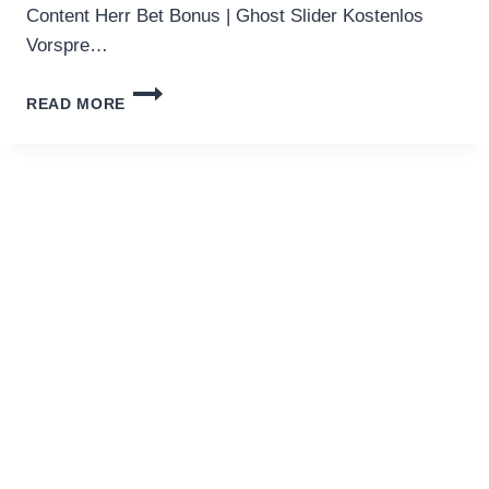
Content Herr Bet Bonus | Ghost Slider Kostenlos
เครื่องปั่นผลไม้
Vorspre…
สินค้าตามแบรนด์
GRATIS
READ MORE
VORTRAGEN
GHOST
SLIDER
FREISPIELE
EXKLUSIVE
HERR
BET
BONUS
EINZAHLUNG