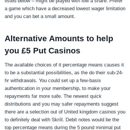
อุปกรณ์เพื่อความบันเทิง
listed below – might be played with low a share. Prefer
อุปกรณ์เพื่อความบันเทิง
a game which have a decreased lowest wager limitation
and you can bet a small amount.
หูฟัง
ลำโพง
โทรทัศน์
Alternative Amounts to help
สินค้าตามแบรนด์
you £5 Put Casinos
The available choices of it percentage means causes it
to be a substantial possibilities, as the do their sub-24-
hr withdrawals. You could set up a few-basis
authentication in your membership, to make your
repayments far more safe. The newest quick
distributions and you may safer repayments suggest
there are a selection out of United kingdom casinos you
to definitely deal with Skrill. Debit notes would be the
top percentage means during the 5 pound minimal put