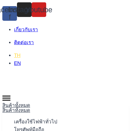
Skip
cebook-
Instagram
Youtube
to
f
content
เกี่ยวกับเรา
ติดต่อเรา
TH
EN
สินค้าทั้งหมด
สินค้าทั้งหมด
เครื่องใช้ไฟฟ้าทั่วไป
โทรศัพท์มือถือ