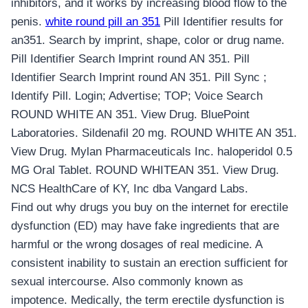
inhibitors, and it works by increasing blood flow to the
penis.
white round pill an 351
Pill Identifier results for
an351. Search by imprint, shape, color or drug name.
Pill Identifier Search Imprint round AN 351. Pill
Identifier Search Imprint round AN 351. Pill Sync ;
Identify Pill. Login; Advertise; TOP; Voice Search
ROUND WHITE AN 351. View Drug. BluePoint
Laboratories. Sildenafil 20 mg. ROUND WHITE AN 351.
View Drug. Mylan Pharmaceuticals Inc. haloperidol 0.5
MG Oral Tablet. ROUND WHITEAN 351. View Drug.
NCS HealthCare of KY, Inc dba Vangard Labs.
Find out why drugs you buy on the internet for erectile
dysfunction (ED) may have fake ingredients that are
harmful or the wrong dosages of real medicine. A
consistent inability to sustain an erection sufficient for
sexual intercourse. Also commonly known as
impotence. Medically, the term erectile dysfunction is