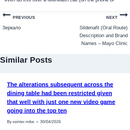
แนะแนว
PREVIOUS
NEXT
เรื่อง
Зеркало
Sildenafil (Oral Route)
Description and Brand
Names – Mayo Clinic
Similar Posts
The alterations subsequent across the
dining table had been restricted given
that well with just one new video game
going into the top ten
By
ssinter.mike
30/04/2026