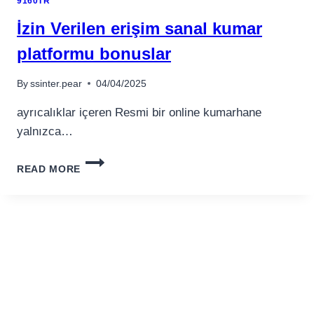
9160TR
ONLINE-
HANDEL
İzin Verilen erişim sanal kumar
platformu bonuslar
By
ssinter.pear
04/04/2025
ayrıcalıklar içeren Resmi bir online kumarhane
yalnızca…
İZIN
READ MORE
VERILEN
ERIŞIM
SANAL
KUMAR
PLATFORMU
BONUSLAR