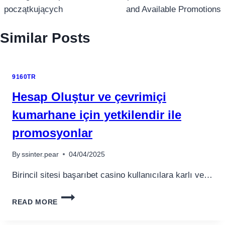
początkujących
and Available Promotions
Similar Posts
9160TR
Hesap Oluştur ve çevrimiçi
kumarhane için yetkilendir ile
promosyonlar
By
ssinter.pear
04/04/2025
Birincil sitesi başarıbet casino kullanıcılara karlı ve…
HESAP
READ MORE
OLUŞTUR
VE