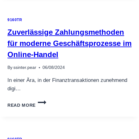
ÇEVRIMIÇI
KUMARHANE
IÇIN
9160TR
YETKILENDIR
ILE
Zuverlässige Zahlungsmethoden
PROMOSYONLAR
für moderne Geschäftsprozesse im
Online-Handel
By
ssinter.pear
06/08/2024
In einer Ära, in der Finanztransaktionen zunehmend
digi…
ZUVERLÄSSIGE
READ MORE
ZAHLUNGSMETHODEN
FÜR
MODERNE
GESCHÄFTSPROZESSE
IM