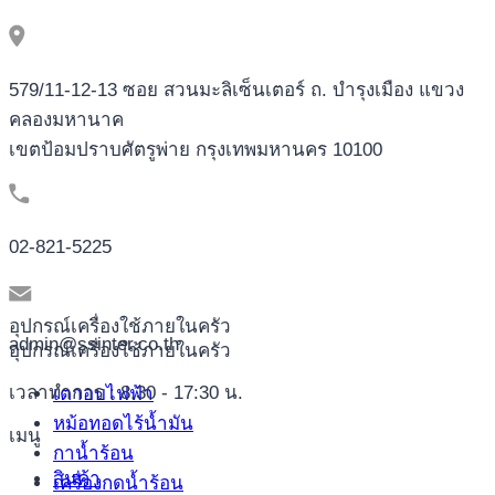
579/11-12-13 ซอย สวนมะลิเซ็นเตอร์ ถ. บำรุงเมือง แขวง
คลองมหานาค
เขตป้อมปราบศัตรูพ่าย กรุงเทพมหานคร 10100
02-821-5225
อุปกรณ์เครื่องใช้ภายในครัว
admin@ssinter.co.th
อุปกรณ์เครื่องใช้ภายในครัว
เวลาทำการ : 8.30 - 17:30 น.
เตาอบไฟฟ้า
หม้อทอดไร้น้ำมัน
เมนู
กาน้ำร้อน
สินค้า
เครื่องกดน้ำร้อน