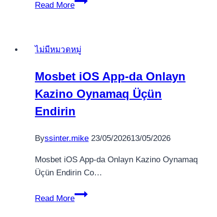
Pin
Read More
Up
Casino
Análisis,
ไม่มีหมวดหมู่
Bonos
y
Mosbet iOS App-da Onlayn
Depósito
Kazino Oynamaq Üçün
Insignificante
2024
Endirin
By
ssinter.mike
23/05/2026
13/05/2026
Mosbet iOS App-da Onlayn Kazino Oynamaq
Üçün Endirin Co…
Mosbet
Read More
iOS