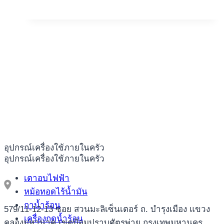
BLIK
jest
wlasciwie
jedna
posiadanie
najpopularniejszych
przetwarzania
zakupow
z
sektorze
kasyn
อุปกรณ์เครื่องใช้ภายในครัว
internet
อุปกรณ์เครื่องใช้ภายในครัว
เตาอบไฟฟ้า
หม้อทอดไร้น้ำมัน
กาน้ำร้อน
579/11-12-13 ซอย สวนมะลิเซ็นเตอร์ ถ. บำรุงเมือง แขวง
เครื่องกดน้ำร้อน
คลองมหานาค เขตป้อมปราบศัตรูพ่าย กรุงเทพมหานคร