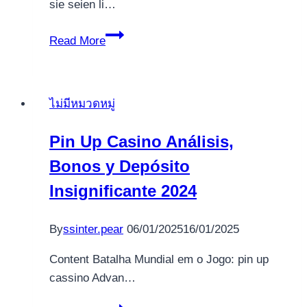
sie seien li…
Wer
Read More
inoffizieller
mitarbeiter
Erreichbar
ไม่มีหมวดหมู่
Spielbank
umsonst
Pin Up Casino Análisis,
spielen
Bonos y Depósito
can,
darf
Insignificante 2024
eres
bei
By
ssinter.pear
06/01/2025
16/01/2025
ubereinkommen
Anbietern
Content Batalha Mundial em o Jogo: pin up
barrel
cassino Advan…