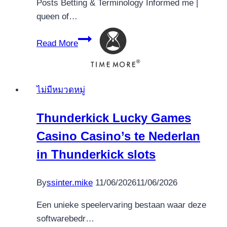
Posts Betting & Terminology Informed me |
queen of…
Top
Read More
Gambling
establishment
Gaming
ไม่มีหมวดหมู่
Book
queen
Thunderkick Lucky Games
of
Casino Casino’s te Nederlan
the
nile
in Thunderkick slots
pokie
free
By
ssinter.mike
11/06/2026
11/06/2026
spins
to
Een unieke speelervaring bestaan waar deze
have
softwarebedr…