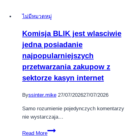
App-
da
ไม่มีหมวดหมู่
Onlayn
Kazino
Komisja BLIK jest wlasciwie
Oynamaq
jedna posiadanie
Üçün
Endirin
najpopularniejszych
przetwarzania zakupow z
sektorze kasyn internet
By
ssinter.mike
27/07/2026
27/07/2026
Samo rozumienie pojedynczych komentarzy
nie wystarczaja…
Komisja
Read More