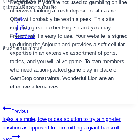
อุปกรณ์เพื่อความบันเทิง
Regardless if you are not used to gambling on line
อุปกรณ์เพื่อความบันเทิง
otherwise looking a fresh deposit local casino,
QBet will probably be worth a peek. This site
หูฟัง
supporting each other English and you may
ลำโพง
French, so it’s easy to use. Your website is signed
โทรทัศน์
up during the Anjouan and provides a soft cellular
สินค้าตามแบรนด์
expertise in an extensive assortment of ports,
tables, and you will alive game. To own members
who need action-packed game play in place of
GamStop constraints, Wonderful Lion are an
effective alternatives.
แนะแนว
Previous
It�s a simple, low-prices solution to try a high-tier
เรื่อง
position as opposed to committing a giant bankroll
Next