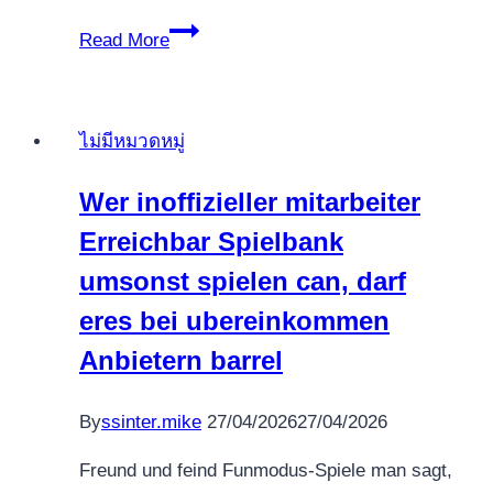
30+
Thunderkick
Decades
Read More
Lucky
Games
Casino
ไม่มีหมวดหมู่
Casino’s
te
Wer inoffizieller mitarbeiter
Nederlan
Erreichbar Spielbank
in
Thunderkick
umsonst spielen can, darf
slots
eres bei ubereinkommen
Anbietern barrel
By
ssinter.mike
27/04/2026
27/04/2026
Freund und feind Funmodus-Spiele man sagt,